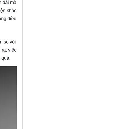
n dài mà
iện khắc
năng điều
n so với
ra, việc
u quả.