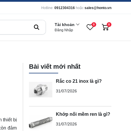
Hotline:
0912304316
hoặc
sales@honto.vn
Tài khoản
0
0
Đăng Nhập
Bài viết mới nhất
Rắc co 21 inox là gì?
31/07/2026
Khớp nối mềm ren là gì?
 thiết bị
31/07/2026
 còn đảm