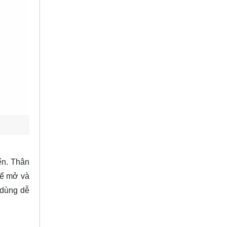
ển. Thân
để mở và
 dùng dễ