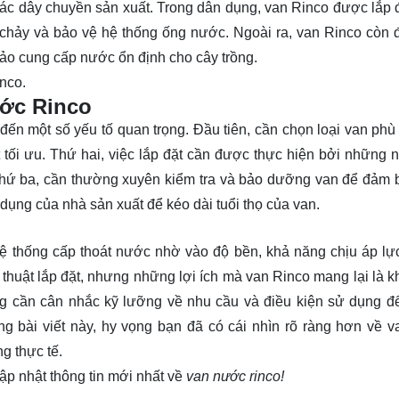
các dây chuyền sản xuất. Trong dân dụng, van Rinco được lắp đ
g chảy và bảo vệ hệ thống ống nước. Ngoài ra, van Rinco còn
bảo cung cấp nước ổn định cho cây trồng.
nco.
ước Rinco
ến một số yếu tố quan trọng. Đầu tiên, cần chọn loại van phù
tối ưu. Thứ hai, việc lắp đặt cần được thực hiện bởi những 
. Thứ ba, cần thường xuyên kiểm tra và bảo dưỡng van để đảm 
ụng của nhà sản xuất để kéo dài tuổi thọ của van.
ệ thống cấp thoát nước nhờ vào độ bền, khả năng chịu áp lực
 thuật lắp đặt, nhưng những lợi ích mà van Rinco mang lại là k
g cần cân nhắc kỹ lưỡng về nhu cầu và điều kiện sử dụng đ
ong bài viết này, hy vọng bạn đã có cái nhìn rõ ràng hơn về 
g thực tế.
ập nhật thông tin mới nhất về
van nước rinco!