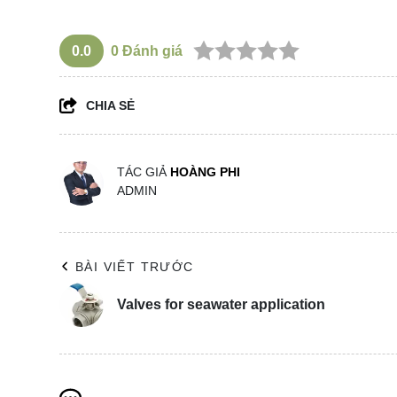
0.0
0
Đánh giá
CHIA SẺ
TÁC GIẢ
HOÀNG PHI
ADMIN
BÀI VIẾT TRƯỚC
Valves for seawater application