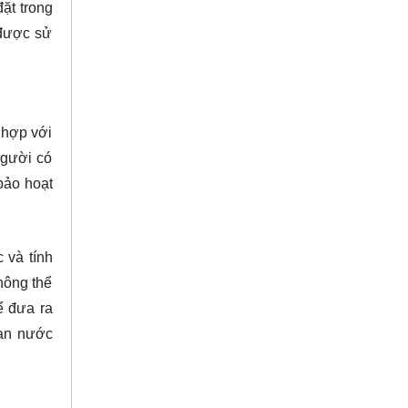
ặt trong
 được sử
 hợp với
người có
bảo hoạt
 và tính
hông thể
ể đưa ra
van nước