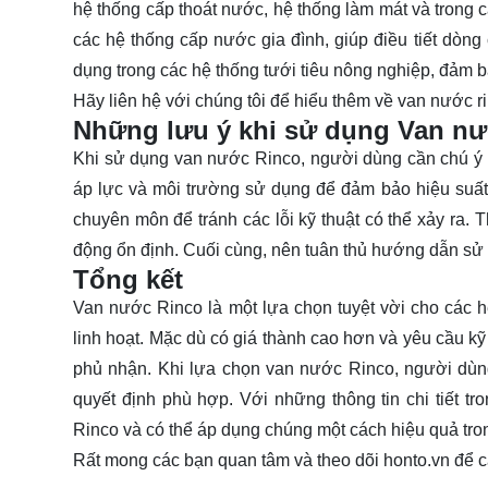
hệ thống cấp thoát nước, hệ thống làm mát và trong 
các hệ thống cấp nước gia đình, giúp điều tiết dòn
dụng trong các hệ thống tưới tiêu nông nghiệp, đảm 
Hãy
liên hệ
với chúng tôi để hiểu thêm về van nước ri
Những lưu ý khi sử dụng Van n
Khi sử dụng van nước Rinco, người dùng cần chú ý đ
áp lực và môi trường sử dụng để đảm bảo hiệu suất 
chuyên môn để tránh các lỗi kỹ thuật có thể xảy ra
động ổn định. Cuối cùng, nên tuân thủ hướng dẫn sử d
Tổng kết
Van nước Rinco là một lựa chọn tuyệt vời cho các h
linh hoạt. Mặc dù có giá thành cao hơn và yêu cầu kỹ
phủ nhận. Khi lựa chọn van nước Rinco, người dùn
quyết định phù hợp. Với những thông tin chi tiết tr
Rinco và có thể áp dụng chúng một cách hiệu quả tron
Rất mong các bạn quan tâm và theo dõi
honto.vn
để c