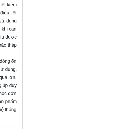
iết kiệm
iều tiết
 sử dụng
 khi cần
hịu được
oặc thép
 động ổn
sử dụng.
quá lớn.
giúp duy
 học đơn
sản phẩm
hệ thống