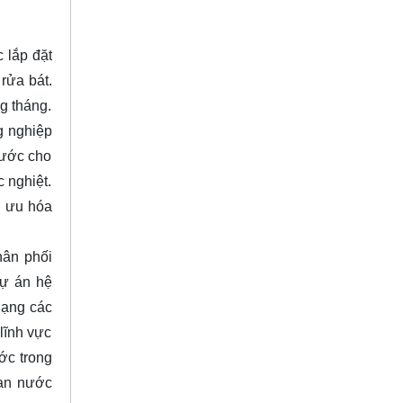
 lắp đặt
rửa bát.
g tháng.
g nghiệp
nước cho
 nghiệt.
i ưu hóa
hân phối
dự án hệ
dạng các
lĩnh vực
ớc trong
van nước