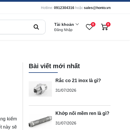
Hotline:
0912304316
hoặc
sales@honto.vn
Tài khoản
0
0
Đăng Nhập
Bài viết mới nhất
Rắc co 21 inox là gì?
31/07/2026
Khớp nối mềm ren là gì?
ăng kiểm
31/07/2026
t này sẽ