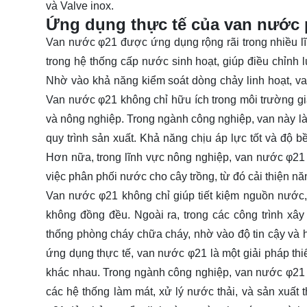
và Valve inox.
Ứng dụng thực tế của van nước 
Van nước φ21 được ứng dụng rộng rãi trong nhiều l
trong hệ thống cấp nước sinh hoạt, giúp điều chỉnh l
Nhờ vào khả năng kiểm soát dòng chảy linh hoạt, va
Van nước φ21 không chỉ hữu ích trong môi trường gia
và nông nghiệp. Trong ngành công nghiệp, van này là
quy trình sản xuất. Khả năng chịu áp lực tốt và độ b
Hơn nữa, trong lĩnh vực nông nghiệp, van nước φ21 
việc phân phối nước cho cây trồng, từ đó cải thiện n
Van nước φ21 không chỉ giúp tiết kiệm nguồn nước,
không đồng đều. Ngoài ra, trong các công trình x
thống phòng cháy chữa cháy, nhờ vào độ tin cậy và h
ứng dụng thực tế, van nước φ21 là một giải pháp th
khác nhau. Trong ngành công nghiệp, van nước φ21 cũ
các hệ thống làm mát, xử lý nước thải, và sản xuấ