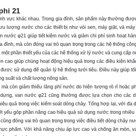
phi 21
ĩnh vực khác nhau. Trong gia đình, sản phẩm này thường được
ưu lượng nước cho các thiết bị như vòi sen, máy giặt, và máy 
n nước φ21 giúp tiết kiệm nước và giảm chi phí sinh hoạt hàn
 đình, mà còn đóng vai trò quan trọng trong các hệ thống côn
 một phần thiết yếu của các hệ thống xử lý nước và cung cấp 
ền cao giúp chúng hoạt động hiệu quả trong các điều kiện khắc
được sử dụng để quản lý hệ thống tưới tiêu. Điều này giúp tố
ăng suất và chất lượng nông sản.
 mà còn giảm thiểu lãng phí nước do hiện tượng rò rỉ hoặc p
ây dựng, van nước φ21 cũng thường được lựa chọn cho các 
iệu quả trong việc kiểm soát dòng chảy. Tổng hợp lại, với đa 
iết yếu góp phần nâng cao hiệu quả sử dụng nước trong nhiều 
ng đóng vai trò quan trọng trong việc điều tiết dòng chảy nư
t thực phẩm. Với khả năng chịu áp lực cao và chống ăn mòn, 