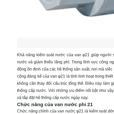
Khả năng kiểm soát nước của van φ21 giúp người sử
nước và giảm thiểu lãng phí. Trong lĩnh vực công ng
động ổn định của các hệ thống sản xuất, nơi mà việc 
cộng đáng kể của van φ21 là tính linh hoạt trong thi
không cần thay đổi cấu trúc tổng thể. Điều này làm gi
thống cấp nước. Với những ưu điểm nổi bật như vậy, 
và lắp đặt hệ thống cấp nước ngày nay.
Chức năng của van nước phi 21
Chức năng chính của van nước φ21 là kiểm soát dò