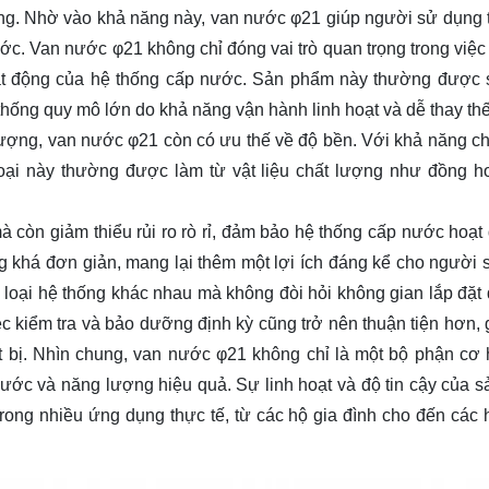
ng. Nhờ vào khả năng này, van nước φ21 giúp người sử dụng t
c. Van nước φ21 không chỉ đóng vai trò quan trọng trong việc đ
ạt động của hệ thống cấp nước. Sản phẩm này thường được
thống quy mô lớn do khả năng vận hành linh hoạt và dễ thay thế
lượng, van nước φ21 còn có ưu thế về độ bền. Với khả năng c
loại này thường được làm từ vật liệu chất lượng như đồng h
à còn giảm thiểu rủi ro rò rỉ, đảm bảo hệ thống cấp nước hoạt
ng khá đơn giản, mang lại thêm một lợi ích đáng kể cho người 
 loại hệ thống khác nhau mà không đòi hỏi không gian lắp đặt 
ệc kiểm tra và bảo dưỡng định kỳ cũng trở nên thuận tiện hơn, 
hiết bị. Nhìn chung, van nước φ21 không chỉ là một bộ phận cơ
 nước và năng lượng hiệu quả. Sự linh hoạt và độ tin cậy của 
rong nhiều ứng dụng thực tế, từ các hộ gia đình cho đến các 