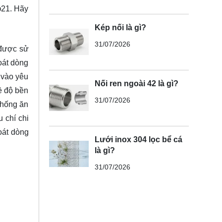
φ21. Hãy
Kép nối là gì?
31/07/2026
 được sử
oát dòng
 vào yêu
Nối ren ngoài 42 là gì?
ề độ bền
31/07/2026
chống ăn
 chí chi
oát dòng
Lưới inox 304 lọc bể cá
là gì?
31/07/2026