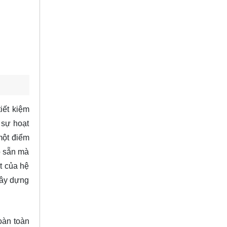
iết kiệm
 sự hoạt
một điểm
ó sẵn mà
ất của hệ
xây dựng
oàn toàn