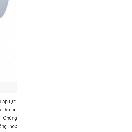
 áp lực.
ả cho hệ
n. Chúng
ống inox