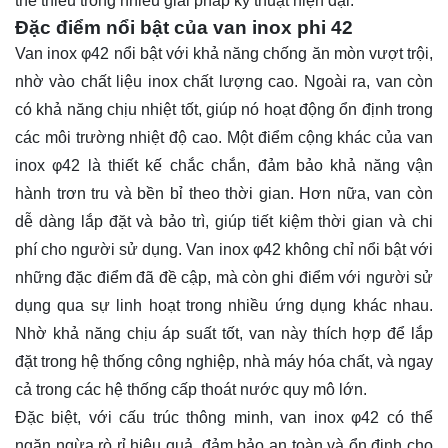
thể thiếu trong nhiều giải pháp kỹ thuật hiện đại.
Đặc điểm nổi bật của van inox phi 42
Van inox φ42 nổi bật với khả năng chống ăn mòn vượt trội,
nhờ vào chất liệu inox chất lượng cao. Ngoài ra, van còn
có khả năng chịu nhiệt tốt, giúp nó hoạt động ổn định trong
các môi trường nhiệt độ cao. Một điểm cộng khác của van
inox φ42 là thiết kế chắc chắn, đảm bảo khả năng vận
hành trơn tru và bền bỉ theo thời gian. Hơn nữa, van còn
dễ dàng lắp đặt và bảo trì, giúp tiết kiệm thời gian và chi
phí cho người sử dụng. Van inox φ42 không chỉ nổi bật với
những đặc điểm đã đề cập, mà còn ghi điểm với người sử
dụng qua sự linh hoạt trong nhiều ứng dụng khác nhau.
Nhờ khả năng chịu áp suất tốt, van này thích hợp để lắp
đặt trong hệ thống công nghiệp, nhà máy hóa chất, và ngay
cả trong các hệ thống cấp thoát nước quy mô lớn.
Đặc biệt, với cấu trúc thông minh, van inox φ42 có thể
ngăn ngừa rò rỉ hiệu quả, đảm bảo an toàn và ổn định cho