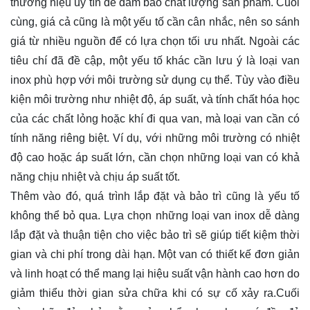
thương hiệu uy tín để đảm bảo chất lượng sản phẩm. Cuối
cùng, giá cả cũng là một yếu tố cần cân nhắc, nên so sánh
giá từ nhiều nguồn để có lựa chọn tối ưu nhất. Ngoài các
tiêu chí đã đề cập, một yếu tố khác cần lưu ý là loại van
inox phù hợp với môi trường sử dụng cụ thể. Tùy vào điều
kiện môi trường như nhiệt độ, áp suất, và tính chất hóa học
của các chất lỏng hoặc khí đi qua van, mà loại van cần có
tính năng riêng biệt. Ví dụ, với những môi trường có nhiệt
độ cao hoặc áp suất lớn, cần chọn những loại van có khả
năng chịu nhiệt và chịu áp suất tốt.
Thêm vào đó, quá trình lắp đặt và bảo trì cũng là yếu tố
không thể bỏ qua. Lựa chọn những loại van inox dễ dàng
lắp đặt và thuận tiện cho việc bảo trì sẽ giúp tiết kiệm thời
gian và chi phí trong dài hạn. Một van có thiết kế đơn giản
và linh hoạt có thể mang lại hiệu suất vận hành cao hơn do
giảm thiểu thời gian sửa chữa khi có sự cố xảy ra.Cuối