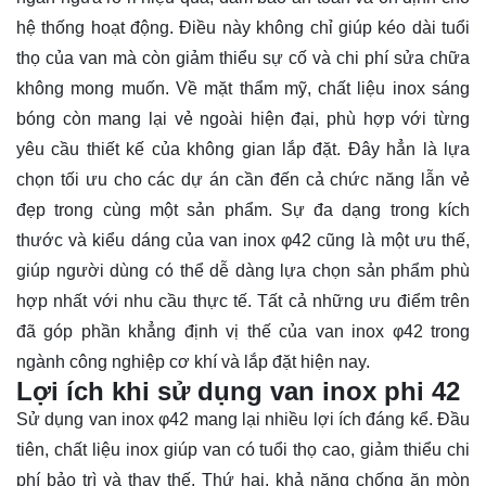
hệ thống hoạt động. Điều này không chỉ giúp kéo dài tuổi
thọ của van mà còn giảm thiểu sự cố và chi phí sửa chữa
không mong muốn. Về mặt thẩm mỹ, chất liệu inox sáng
bóng còn mang lại vẻ ngoài hiện đại, phù hợp với từng
yêu cầu thiết kế của không gian lắp đặt. Đây hẳn là lựa
chọn tối ưu cho các dự án cần đến cả chức năng lẫn vẻ
đẹp trong cùng một sản phẩm. Sự đa dạng trong kích
thước và kiểu dáng của van inox φ42 cũng là một ưu thế,
giúp người dùng có thể dễ dàng lựa chọn sản phẩm phù
hợp nhất với nhu cầu thực tế. Tất cả những ưu điểm trên
đã góp phần khẳng định vị thế của van inox φ42 trong
ngành công nghiệp cơ khí và lắp đặt hiện nay.
Lợi ích khi sử dụng van inox phi 42
Sử dụng van inox φ42 mang lại nhiều lợi ích đáng kể. Đầu
tiên, chất liệu inox giúp van có tuổi thọ cao, giảm thiểu chi
phí bảo trì và thay thế. Thứ hai, khả năng chống ăn mòn