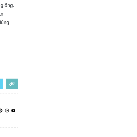
ng ống.
ản
 đúng