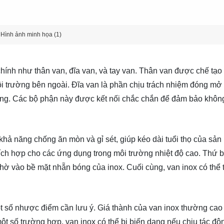
Hình ảnh minh họa (1)
ính như thân van, đĩa van, và tay van. Thân van được chế tạo 
ôi trường bên ngoài. Đĩa van là phần chịu trách nhiệm đóng mở
ộng. Các bộ phận này được kết nối chắc chắn để đảm bảo không
 khả năng chống ăn mòn và gỉ sét, giúp kéo dài tuổi thọ của sả
thích hợp cho các ứng dụng trong môi trường nhiệt độ cao. Thứ b
nhờ vào bề mặt nhẵn bóng của inox. Cuối cùng, van inox có thể t
t số nhược điểm cần lưu ý. Giá thành của van inox thường cao
 một số trường hợp, van inox có thể bị biến dạng nếu chịu tác độ