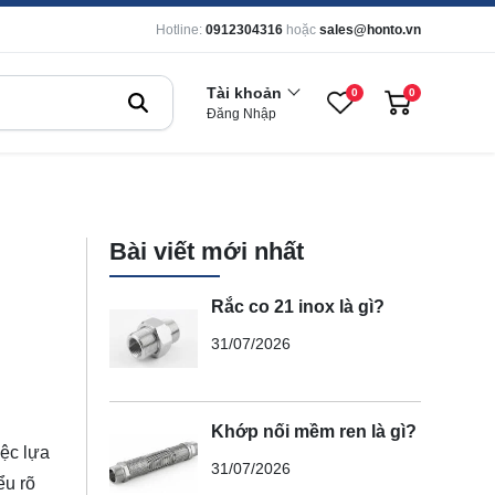
Hotline:
0912304316
hoặc
sales@honto.vn
Tài khoản
0
0
Đăng Nhập
Bài viết mới nhất
Rắc co 21 inox là gì?
31/07/2026
Khớp nối mềm ren là gì?
iệc lựa
31/07/2026
ểu rõ