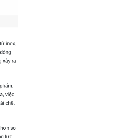
từ inox,
 dòng
 xảy ra
n phẩm.
a, việc
ái chế,
 hơn so
ng lực