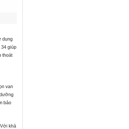
ử dụng
 34 giúp
 thoát
họn van
o dưỡng
ảm bảo
 Với khả