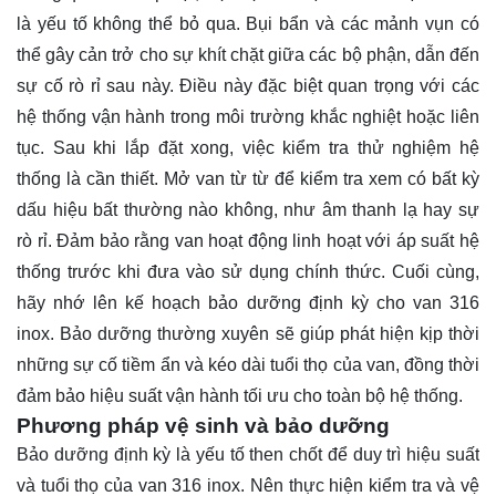
là yếu tố không thể bỏ qua. Bụi bẩn và các mảnh vụn có
thể gây cản trở cho sự khít chặt giữa các bộ phận, dẫn đến
sự cố rò rỉ sau này. Điều này đặc biệt quan trọng với các
hệ thống vận hành trong môi trường khắc nghiệt hoặc liên
tục. Sau khi lắp đặt xong, việc kiểm tra thử nghiệm hệ
thống là cần thiết. Mở van từ từ để kiểm tra xem có bất kỳ
dấu hiệu bất thường nào không, như âm thanh lạ hay sự
rò rỉ. Đảm bảo rằng van hoạt động linh hoạt với áp suất hệ
thống trước khi đưa vào sử dụng chính thức. Cuối cùng,
hãy nhớ lên kế hoạch bảo dưỡng định kỳ cho van 316
inox. Bảo dưỡng thường xuyên sẽ giúp phát hiện kịp thời
những sự cố tiềm ẩn và kéo dài tuổi thọ của van, đồng thời
đảm bảo hiệu suất vận hành tối ưu cho toàn bộ hệ thống.
Phương pháp vệ sinh và bảo dưỡng
Bảo dưỡng định kỳ là yếu tố then chốt để duy trì hiệu suất
và tuổi thọ của van 316 inox. Nên thực hiện kiểm tra và vệ