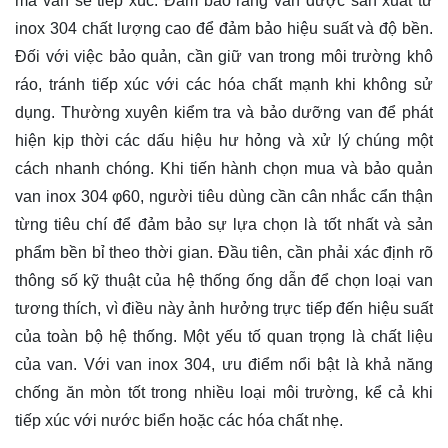
mà van sẽ tiếp xúc. Đảm bảo rằng van được sản xuất từ
inox 304 chất lượng cao để đảm bảo hiệu suất và độ bền.
Đối với việc bảo quản, cần giữ van trong môi trường khô
ráo, tránh tiếp xúc với các hóa chất mạnh khi không sử
dụng. Thường xuyên kiểm tra và bảo dưỡng van để phát
hiện kịp thời các dấu hiệu hư hỏng và xử lý chúng một
cách nhanh chóng. Khi tiến hành chọn mua và bảo quản
van inox 304 φ60, người tiêu dùng cần cân nhắc cẩn thận
từng tiêu chí để đảm bảo sự lựa chọn là tốt nhất và sản
phẩm bền bỉ theo thời gian. Đầu tiên, cần phải xác định rõ
thông số kỹ thuật của hệ thống ống dẫn để chọn loại van
tương thích, vì điều này ảnh hưởng trực tiếp đến hiệu suất
của toàn bộ hệ thống. Một yếu tố quan trọng là chất liệu
của van. Với van inox 304, ưu điểm nổi bật là khả năng
chống ăn mòn tốt trong nhiều loại môi trường, kể cả khi
tiếp xúc với nước biển hoặc các hóa chất nhẹ.