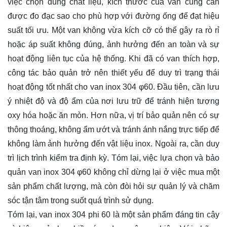
việc chọn đúng chất liệu, kích thước của van cũng cần
được đo đạc sao cho phù hợp với đường ống để đạt hiệu
suất tối ưu. Một van không vừa kích cỡ có thể gây ra rò rỉ
hoặc áp suất không đúng, ảnh hưởng đến an toàn và sự
hoạt động liên tục của hệ thống. Khi đã có van thích hợp,
công tác bảo quản trở nên thiết yếu để duy trì trạng thái
hoạt động tốt nhất cho van inox 304 φ60. Đầu tiên, cần lưu
ý nhiệt độ và độ ẩm của nơi lưu trữ để tránh hiện tượng
oxy hóa hoặc ăn mòn. Hơn nữa, vị trí bảo quản nên có sự
thông thoáng, không ẩm ướt và tránh ánh nắng trực tiếp để
không làm ảnh hưởng đến vật liệu inox. Ngoài ra, cần duy
trì lịch trình kiểm tra định kỳ. Tóm lại, việc lựa chọn và bảo
quản van inox 304 φ60 không chỉ dừng lại ở việc mua một
sản phẩm chất lượng, mà còn đòi hỏi sự quản lý và chăm
sóc tận tâm trong suốt quá trình sử dụng.
Tóm lại, van inox 304 phi 60 là một sản phẩm đáng tin cậy