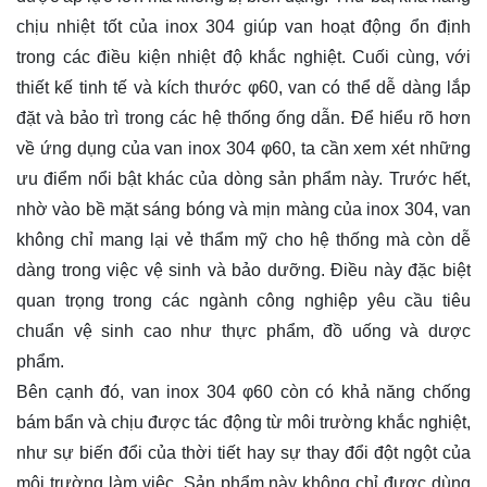
chịu nhiệt tốt của inox 304 giúp van hoạt động ổn định
trong các điều kiện nhiệt độ khắc nghiệt. Cuối cùng, với
thiết kế tinh tế và kích thước φ60, van có thể dễ dàng lắp
đặt và bảo trì trong các hệ thống ống dẫn. Để hiểu rõ hơn
về ứng dụng của van inox 304 φ60, ta cần xem xét những
ưu điểm nổi bật khác của dòng sản phẩm này. Trước hết,
nhờ vào bề mặt sáng bóng và mịn màng của inox 304, van
không chỉ mang lại vẻ thẩm mỹ cho hệ thống mà còn dễ
dàng trong việc vệ sinh và bảo dưỡng. Điều này đặc biệt
quan trọng trong các ngành công nghiệp yêu cầu tiêu
chuẩn vệ sinh cao như thực phẩm, đồ uống và dược
phẩm.
Bên cạnh đó, van inox 304 φ60 còn có khả năng chống
bám bẩn và chịu được tác động từ môi trường khắc nghiệt,
như sự biến đổi của thời tiết hay sự thay đổi đột ngột của
môi trường làm việc. Sản phẩm này không chỉ được dùng