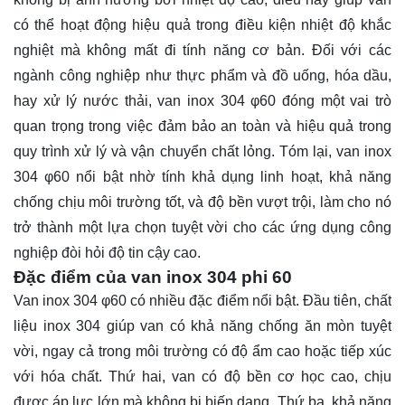
có thể hoạt động hiệu quả trong điều kiện nhiệt độ khắc
nghiệt mà không mất đi tính năng cơ bản. Đối với các
ngành công nghiệp như thực phẩm và đồ uống, hóa dầu,
hay xử lý nước thải, van inox 304 φ60 đóng một vai trò
quan trọng trong việc đảm bảo an toàn và hiệu quả trong
quy trình xử lý và vận chuyển chất lỏng. Tóm lại, van inox
304 φ60 nổi bật nhờ tính khả dụng linh hoạt, khả năng
chống chịu môi trường tốt, và độ bền vượt trội, làm cho nó
trở thành một lựa chọn tuyệt vời cho các ứng dụng công
nghiệp đòi hỏi độ tin cậy cao.
Đặc điểm của van inox 304 phi 60
Van inox 304 φ60 có nhiều đặc điểm nổi bật. Đầu tiên, chất
liệu inox 304 giúp van có khả năng chống ăn mòn tuyệt
vời, ngay cả trong môi trường có độ ẩm cao hoặc tiếp xúc
với hóa chất. Thứ hai, van có độ bền cơ học cao, chịu
được áp lực lớn mà không bị biến dạng. Thứ ba, khả năng