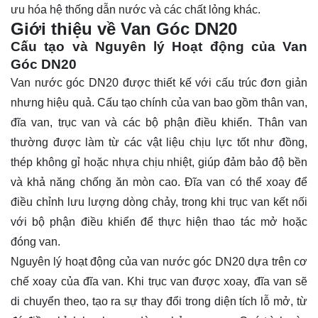
ưu hóa hệ thống dẫn nước và các chất lỏng khác.
Giới thiệu về Van Góc DN20
Cấu tạo và Nguyên lý Hoạt động của Van
Góc DN20
Van nước góc DN20 được thiết kế với cấu trúc đơn giản
nhưng hiệu quả. Cấu tạo chính của van bao gồm thân van,
đĩa van, trục van và các bộ phận điều khiển. Thân van
thường được làm từ các vật liệu chịu lực tốt như đồng,
thép không gỉ hoặc nhựa chịu nhiệt, giúp đảm bảo độ bền
và khả năng chống ăn mòn cao. Đĩa van có thể xoay để
điều chỉnh lưu lượng dòng chảy, trong khi trục van kết nối
với bộ phận điều khiển để thực hiện thao tác mở hoặc
đóng van.
Nguyên lý hoạt động của van nước góc DN20 dựa trên cơ
chế xoay của đĩa van. Khi trục van được xoay, đĩa van sẽ
di chuyển theo, tạo ra sự thay đổi trong diện tích lỗ mở, từ