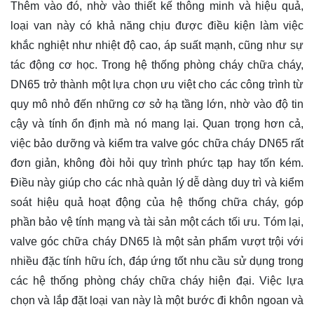
Thêm vào đó, nhờ vào thiết kế thông minh và hiệu quả,
loại van này có khả năng chịu được điều kiện làm việc
khắc nghiệt như nhiệt độ cao, áp suất mạnh, cũng như sự
tác động cơ học. Trong hệ thống phòng cháy chữa cháy,
DN65 trở thành một lựa chọn ưu việt cho các công trình từ
quy mô nhỏ đến những cơ sở hạ tầng lớn, nhờ vào độ tin
cậy và tính ổn định mà nó mang lại. Quan trọng hơn cả,
việc bảo dưỡng và kiểm tra valve góc chữa cháy DN65 rất
đơn giản, không đòi hỏi quy trình phức tạp hay tốn kém.
Điều này giúp cho các nhà quản lý dễ dàng duy trì và kiểm
soát hiệu quả hoạt động của hệ thống chữa cháy, góp
phần bảo vệ tính mạng và tài sản một cách tối ưu. Tóm lại,
valve góc chữa cháy DN65 là một sản phẩm vượt trội với
nhiều đặc tính hữu ích, đáp ứng tốt nhu cầu sử dụng trong
các hệ thống phòng cháy chữa cháy hiện đại. Việc lựa
chọn và lắp đặt loại van này là một bước đi khôn ngoan và