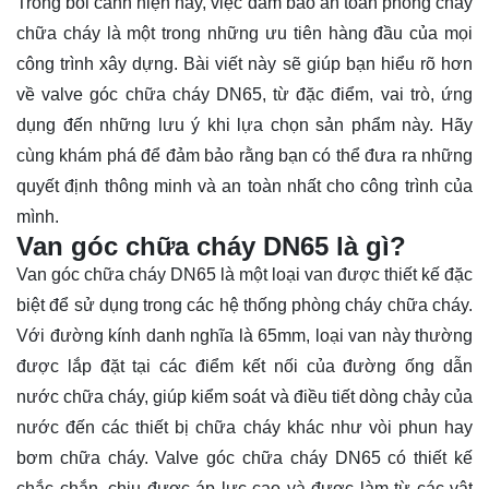
Trong bối cảnh hiện nay, việc đảm bảo an toàn phòng cháy
chữa cháy là một trong những ưu tiên hàng đầu của mọi
công trình xây dựng. Bài viết này sẽ giúp bạn hiểu rõ hơn
về valve góc chữa cháy DN65, từ đặc điểm, vai trò, ứng
dụng đến những lưu ý khi lựa chọn sản phẩm này. Hãy
cùng
khám phá
để đảm bảo rằng bạn có thể đưa ra những
quyết định thông minh và an toàn nhất cho công trình của
mình.
Van góc chữa cháy DN65 là gì?
Van góc chữa cháy DN65 là một loại van được thiết kế đặc
biệt để sử dụng trong các hệ thống phòng cháy chữa cháy.
Với đường kính danh nghĩa là 65mm, loại van này thường
được lắp đặt tại các điểm kết nối của đường ống dẫn
nước chữa cháy, giúp kiểm soát và điều tiết dòng chảy của
nước đến các thiết bị chữa cháy khác như vòi phun hay
bơm chữa cháy. Valve góc chữa cháy DN65 có thiết kế
chắc chắn, chịu được áp lực cao và được làm từ các vật