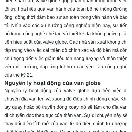
hiệu suất cao, valve globe góp phần quan trọng trong việc
tối ưu hóa hiệu quả vận hành của toàn bộ hệ thống đường
ống, đồng thời đảm bảo sự an toàn trong vận hành và bảo
trì. Nhìn vào các xu hướng công nghiệp hiện nay, sự tiến
bộ trong công nghệ chế tạo và thiết kế đã không ngừng cải
tiến hiệu suất của valve globe. Các nhà sản xuất không chỉ
tập trung vào việc cải thiện độ chính xác và độ bền mà còn
chú trọng đến việc giảm tiêu tốn năng lượng và thân thiện
với môi trường, đáp ứng tốt hơn các yêu cầu công nghệ
của thế kỷ 21.
Nguyên lý hoạt động của van globe
Nguyên lý hoạt động của valve globe dựa trên việc di
chuyển đĩa van lên và xuống để điều chỉnh dòng chảy. Khi
tay quay hoặc bộ truyền động xoay, nó sẽ làm cho đĩa van
di chuyển dọc theo trục của thân van. Sự di chuyển này sẽ
thay đổi diện tích mở của van, từ đó điều chỉnh lưu lượng
chất lỏng hoặc khí đi qua. Valve globe là một loại van điều