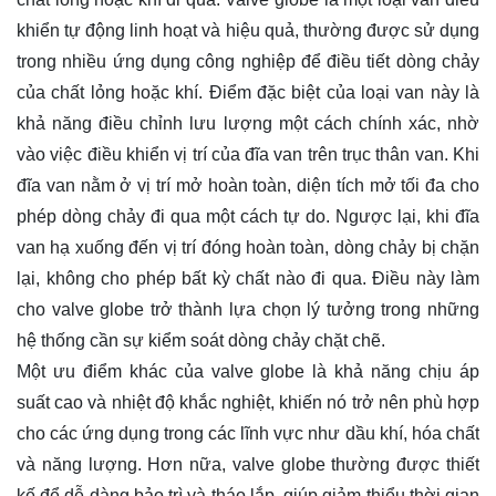
khiển tự động linh hoạt và hiệu quả, thường được sử dụng
trong nhiều ứng dụng công nghiệp để điều tiết dòng chảy
của chất lỏng hoặc khí. Điểm đặc biệt của loại van này là
khả năng điều chỉnh lưu lượng một cách chính xác, nhờ
vào việc điều khiển vị trí của đĩa van trên trục thân van. Khi
đĩa van nằm ở vị trí mở hoàn toàn, diện tích mở tối đa cho
phép dòng chảy đi qua một cách tự do. Ngược lại, khi đĩa
van hạ xuống đến vị trí đóng hoàn toàn, dòng chảy bị chặn
lại, không cho phép bất kỳ chất nào đi qua. Điều này làm
cho valve globe trở thành lựa chọn lý tưởng trong những
hệ thống cần sự kiểm soát dòng chảy chặt chẽ.
Một ưu điểm khác của valve globe là khả năng chịu áp
suất cao và nhiệt độ khắc nghiệt, khiến nó trở nên phù hợp
cho các ứng dụng trong các lĩnh vực như dầu khí, hóa chất
và năng lượng. Hơn nữa, valve globe thường được thiết
kế để dễ dàng bảo trì và tháo lắp, giúp giảm thiểu thời gian