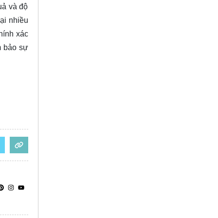
uả và độ
ại nhiều
hính xác
m bảo sự