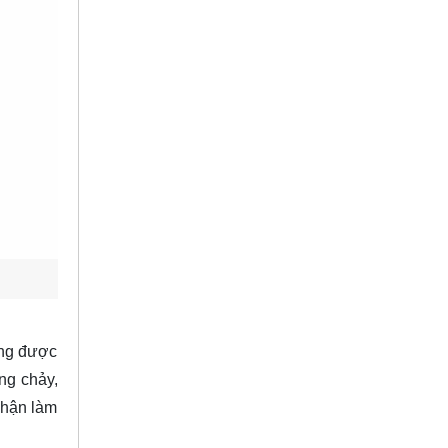
ờng được
ng chảy,
phận làm