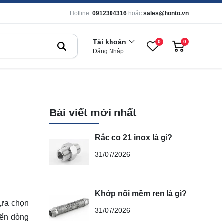
Hotline:
0912304316
hoặc
sales@honto.vn
Tài khoản
0
0
Đăng Nhập
Bài viết mới nhất
Rắc co 21 inox là gì?
31/07/2026
Khớp nối mềm ren là gì?
 lựa chọn
31/07/2026
iển dòng