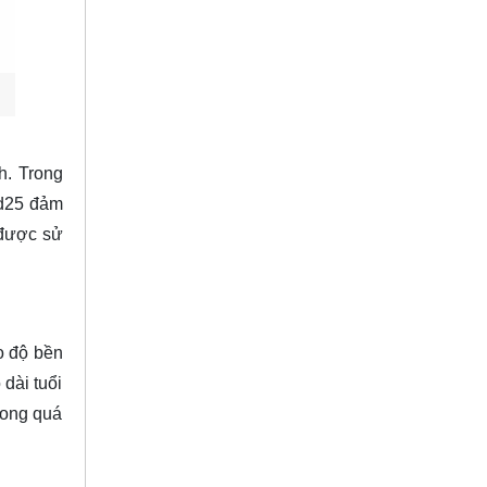
h. Trong
 d25 đảm
 được sử
o độ bền
dài tuổi
rong quá