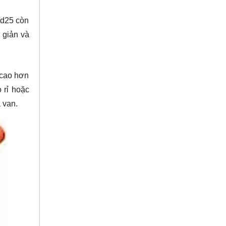
 d25 còn
 giản và
 cao hơn
 rỉ hoặc
 van.