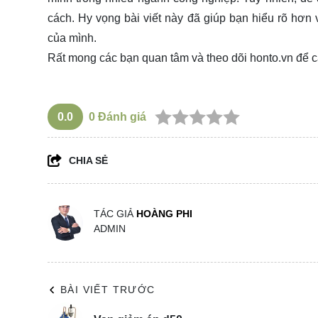
cách. Hy vọng bài viết này đã giúp bạn hiểu rõ hơn
của mình.
Rất mong các bạn quan tâm và theo dõi
honto.vn
để c
0.0
0
Đánh giá
CHIA SẺ
TÁC GIẢ
HOÀNG PHI
ADMIN
BÀI VIẾT TRƯỚC