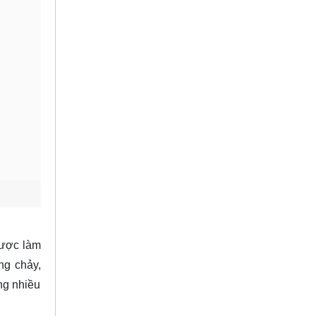
được làm
ng chảy,
ng nhiều