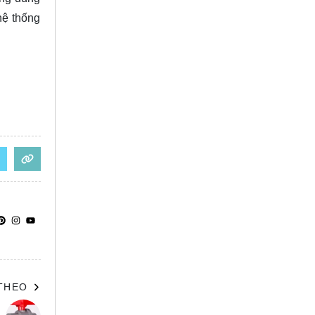
hệ thống
 THEO