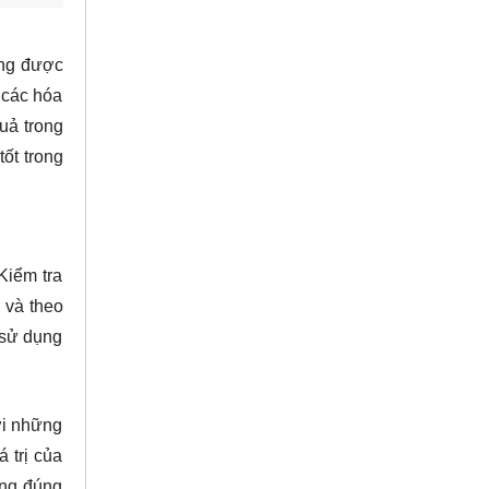
úng được
 các hóa
uả trong
ốt trong
Kiểm tra
 và theo
 sử dụng
ới những
 trị của
ụng đúng