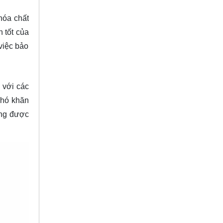
hóa chất
 tốt của
việc bảo
 với các
 khó khăn
ông được