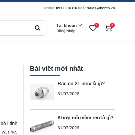
Hotline:
0912304316
hoặc
sales@honto.vn
Tài khoản
0
0
Đăng Nhập
Bài viết mới nhất
Rắc co 21 inox là gì?
31/07/2026
Khớp nối mềm ren là gì?
bởi tính
31/07/2026
 và nhẹ,