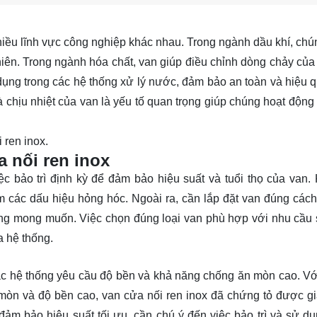
hiều lĩnh vực công nghiệp khác nhau. Trong ngành dầu khí, ch
iên. Trong ngành hóa chất, van giúp điều chỉnh dòng chảy của
dụng trong các hệ thống xử lý nước, đảm bảo an toàn và hiệu q
hịu nhiệt của van là yếu tố quan trọng giúp chúng hoạt động t
 ren inox.
 nối ren inox
c bảo trì định kỳ để đảm bảo hiệu suất và tuổi thọ của van. 
 các dấu hiệu hỏng hóc. Ngoài ra, cần lắp đặt van đúng cách
ông mong muốn. Việc chọn đúng loại van phù hợp với nhu cầu
a hệ thống.
 các hệ thống yêu cầu độ bền và khả năng chống ăn mòn cao. V
mòn và độ bền cao, van cửa nối ren inox đã chứng tỏ được giá
đảm bảo hiệu suất tối ưu, cần chú ý đến việc bảo trì và sử d