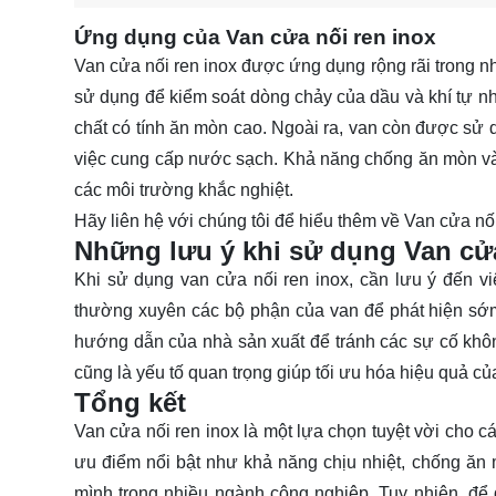
Ứng dụng của Van cửa nối ren inox
Van cửa nối ren inox được ứng dụng rộng rãi trong n
sử dụng để kiểm soát dòng chảy của dầu và khí tự nh
chất có tính ăn mòn cao. Ngoài ra, van còn được sử 
việc cung cấp nước sạch. Khả năng chống ăn mòn và c
các môi trường khắc nghiệt.
Hãy
liên hệ
với chúng tôi để hiểu thêm về Van cửa nối
Những lưu ý khi sử dụng Van cửa
Khi sử dụng van cửa nối ren inox, cần lưu ý đến việ
thường xuyên các bộ phận của van để phát hiện sớm
hướng dẫn của nhà sản xuất để tránh các sự cố kh
cũng là yếu tố quan trọng giúp tối ưu hóa hiệu quả củ
Tổng kết
Van cửa nối ren inox là một lựa chọn tuyệt vời cho
ưu điểm nổi bật như khả năng chịu nhiệt, chống ăn 
mình trong nhiều ngành công nghiệp. Tuy nhiên, để 