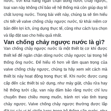
nước. Với khả năng ngăn chặn dòng nước chảy ngược,
loại van này không chỉ bảo vệ hệ thống mà còn giúp duy trì
chất lượng nước. Trong bài viết này, chúng ta sẽ
tìm hiểu
chi tiết về valve chống chảy ngược nước, từ khái niệm cơ
bản đến lợi ích, ứng dụng thực tế, cũng như cách lựa chọn
và lắp đặt sao cho hiệu quả nhất.
Van chống chảy ngược nước là gì?
Van chống chảy ngược nước là một thiết bị cơ khí được
thiết kế để ngăn chặn dòng nước chảy ngược lại trong hệ
thống ống nước. Để hiểu rõ hơn về tầm quan trọng của
valve chống chảy ngược, chúng ta hãy xem xét cách mà
thiết bị này hoạt động trong thực tế. Khi nước được cung
cấp đến các thiết bị sử dụng, như máy giặt, chậu rửa hay
hệ thống tưới cây, van này đảm bảo rằng nước chỉ lưu
chuyển theo chiều mong muốn, tránh rơi vào tình trạng
chảy ngược. Valve chống chảy ngược thường được lắp
đặt tại các vị trí chiến lược trong hệ thống cấp nước, như