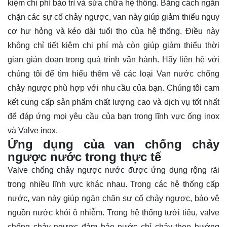
kiệm chi phí bảo trì và sửa chữa hệ thống. Bằng cách ngăn
chặn các sự cố chảy ngược, van này giúp giảm thiểu nguy
cơ hư hỏng và kéo dài tuổi thọ của hệ thống. Điều này
không chỉ tiết kiệm chi phí mà còn giúp giảm thiểu thời
gian gián đoạn trong quá trình vận hành. Hãy
liên hệ
với
chúng tôi để tìm hiểu thêm về các loại Van nước chống
chảy ngược phù hợp với nhu cầu của bạn. Chúng tôi cam
kết cung cấp sản phẩm chất lượng cao và dịch vụ tốt nhất
để đáp ứng mọi yêu cầu của bạn trong lĩnh vực ống inox
và Valve inox.
Ứng dụng của van chống chảy
ngược nước trong thực tế
Valve chống chảy ngược nước được ứng dụng rộng rãi
trong nhiều lĩnh vực khác nhau. Trong các hệ thống cấp
nước, van này giúp ngăn chặn sự cố chảy ngược, bảo vệ
nguồn nước khỏi ô nhiễm. Trong hệ thống tưới tiêu, valve
chống chảy ngược đảm bảo nước chỉ chảy theo hướng