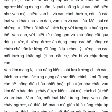
ngược không mong muốn. Ngoài những loại van phổ biến
như van một chiều, van bi, và van cánh bướm, còn có các
loại van khác như van dao, van kim và van cầu. Mỗi loại có
những ưu điểm nổi bật và thích hợp với từng tình huống cụ
thể. Van dao, với thiết kế mỏng gọn và khả năng cắt qua
dòng nước, thường được áp dụng trong các hệ thống có
chứa chất rắn lơ lửng. Chúng là lựa chọn lý tưởng cho các
môi trường khắc nghiệt nơi cần sự bền bỉ và chịu đựng
cao.
Van kim mang lại khả năng kiểm soát lưu lượng chính xác,
thích hợp cho các ứng dụng cần sự điều chỉnh tỉ mỉ. Trong
các hệ thống điều hòa nhiệt hoặc pha trộn hóa chất, van
kim đảm bảo dòng chảy được kiểm soát một cách chặt chẽ
và an toàn. Van cầu, một loại khác trong dòng van ngăn
chảy ngược, có thiết kế mạnh mẽ giúp khả năng chịu áp
lực cao, thích hợp cho các hệ thống xử lý nước công