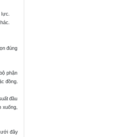
 lực.
khác.
họn đúng
 bộ phận
ặc đồng.
suất đầu
n xuống,
Dưới đây