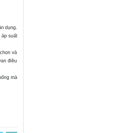
ân dụng.
 áp suất
 chọn và
van điều
thống mà