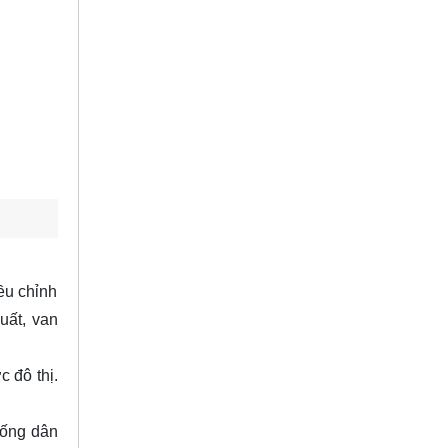
ều chỉnh
uất, van
 đô thị.
hống dân