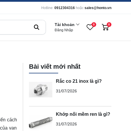
Hotline:
0912304316
hoặc
sales@honto.vn
Tài khoản
0
0
Đăng Nhập
Bài viết mới nhất
Rắc co 21 inox là gì?
31/07/2026
Khớp nối mềm ren là gì?
 đến cách
31/07/2026
 của van