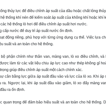
ống thủy lực để điều chỉnh áp suất của dầu hoặc chất lỏng thủy
ệ thống khí nén để kiểm soát áp suất của không khí hoặc khí 
c hệ thống lò hơi để điều chỉnh áp suất hơi nước.
 cấp nước để duy trì áp suất nước ổn định.
hoạt động riêng, phù hợp với từng ứng dụng cụ thể. Việc lựa c
iệu suất và an toàn cho hệ thống.
bộ phận chính như thân van, màng van, lò xo điều chỉnh, và
được làm từ các vật liệu chịu áp lực cao như thép không gỉ ho
rọng giúp điều chỉnh áp suất một cách chính xác.
ự cân bằng lực giữa áp suất đầu vào và lực của lò xo. Khi áp 
u ra. Ngược lại, khi áp suất đầu vào giảm, lò xo đẩy màng va
 đầu ra ổn định.
c quan trọng để đảm bảo hiệu suất và an toàn cho hệ thống. 