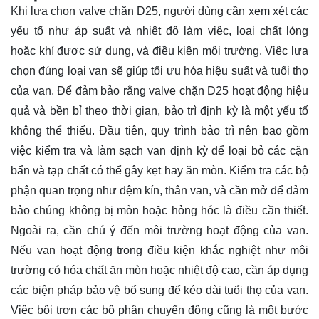
Khi lựa chọn valve chặn D25, người dùng cần xem xét các
yếu tố như áp suất và nhiệt độ làm việc, loại chất lỏng
hoặc khí được sử dụng, và điều kiện môi trường. Việc lựa
chọn đúng loại van sẽ giúp tối ưu hóa hiệu suất và tuổi thọ
của van. Để đảm bảo rằng valve chặn D25 hoạt động hiệu
quả và bền bỉ theo thời gian, bảo trì định kỳ là một yếu tố
không thể thiếu. Đầu tiên, quy trình bảo trì nên bao gồm
việc kiểm tra và làm sạch van định kỳ để loại bỏ các cặn
bẩn và tạp chất có thể gây kẹt hay ăn mòn. Kiểm tra các bộ
phận quan trọng như đệm kín, thân van, và cần mở để đảm
bảo chúng không bị mòn hoặc hỏng hóc là điều cần thiết.
Ngoài ra, cần chú ý đến môi trường hoạt động của van.
Nếu van hoạt động trong điều kiện khắc nghiệt như môi
trường có hóa chất ăn mòn hoặc nhiệt độ cao, cần áp dụng
các biện pháp bảo vệ bổ sung để kéo dài tuổi thọ của van.
Việc bôi trơn các bộ phận chuyển động cũng là một bước