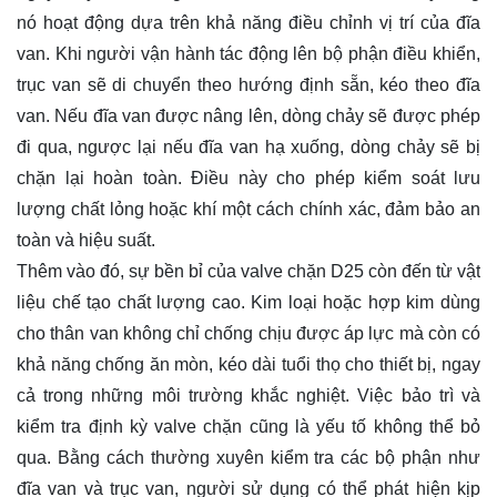
nó hoạt động dựa trên khả năng điều chỉnh vị trí của đĩa
van. Khi người vận hành tác động lên bộ phận điều khiển,
trục van sẽ di chuyển theo hướng định sẵn, kéo theo đĩa
van. Nếu đĩa van được nâng lên, dòng chảy sẽ được phép
đi qua, ngược lại nếu đĩa van hạ xuống, dòng chảy sẽ bị
chặn lại hoàn toàn. Điều này cho phép kiểm soát lưu
lượng chất lỏng hoặc khí một cách chính xác, đảm bảo an
toàn và hiệu suất.
Thêm vào đó, sự bền bỉ của valve chặn D25 còn đến từ vật
liệu chế tạo chất lượng cao. Kim loại hoặc hợp kim dùng
cho thân van không chỉ chống chịu được áp lực mà còn có
khả năng chống ăn mòn, kéo dài tuổi thọ cho thiết bị, ngay
cả trong những môi trường khắc nghiệt. Việc bảo trì và
kiểm tra định kỳ valve chặn cũng là yếu tố không thể bỏ
qua. Bằng cách thường xuyên kiểm tra các bộ phận như
đĩa van và trục van, người sử dụng có thể phát hiện kịp