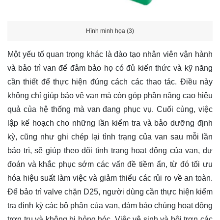
Hình minh họa (3)
Một yếu tố quan trọng khác là đào tạo nhân viên vận hành
và bảo trì van để đảm bảo họ có đủ kiến thức và kỹ năng
cần thiết để thực hiện đúng cách các thao tác. Điều này
không chỉ giúp bảo vệ van mà còn góp phần nâng cao hiệu
quả của hệ thống mà van đang phục vụ. Cuối cùng, việc
lập kế hoạch cho những lần kiểm tra và bảo dưỡng định
kỳ, cũng như ghi chép lại tình trạng của van sau mỗi lần
bảo trì, sẽ giúp theo dõi tình trạng hoạt động của van, dự
đoán và khắc phục sớm các vấn đề tiềm ẩn, từ đó tối ưu
hóa hiệu suất làm việc và giảm thiểu các rủi ro về an toàn.
Để bảo trì valve chặn D25, người dùng cần thực hiện kiểm
tra định kỳ các bộ phận của van, đảm bảo chúng hoạt động
trơn tru và không bị hỏng hóc. Việc vệ sinh và bôi trơn các