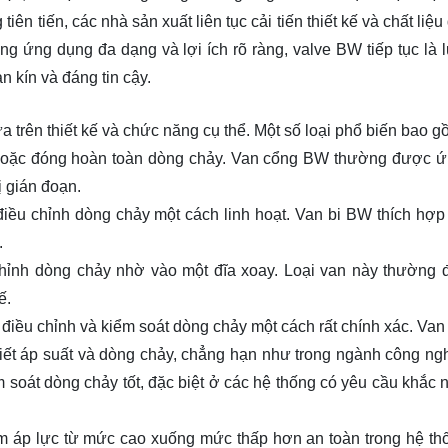
ên tiến, các nhà sản xuất liên tục cải tiến thiết kế và chất liệ
ng ứng dụng đa dạng và lợi ích rõ ràng, valve BW tiếp tục là 
 kín và đáng tin cậy.
 trên thiết kế và chức năng cụ thể. Một số loại phổ biến bao g
oặc đóng hoàn toàn dòng chảy. Van cổng BW thường được 
ị gián đoạn.
 điều chỉnh dòng chảy một cách linh hoạt. Van bi BW thích hợp
.
nh dòng chảy nhờ vào một đĩa xoay. Loại van này thường
ế.
úp điều chỉnh và kiểm soát dòng chảy một cách rất chính xác. Va
iết áp suất và dòng chảy, chẳng hạn như trong ngành công ng
 soát dòng chảy tốt, đặc biệt ở các hệ thống có yêu cầu khắc n
m áp lực từ mức cao xuống mức thấp hơn an toàn trong hệ th