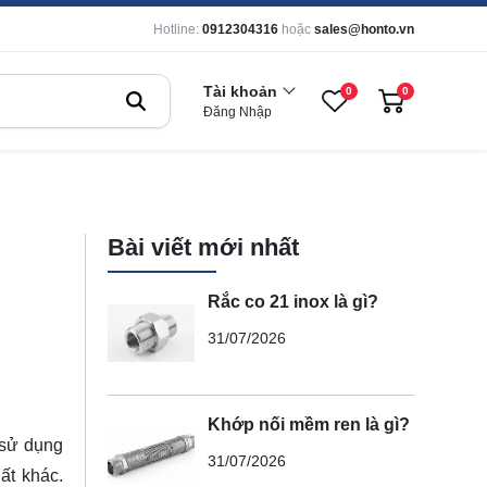
Hotline:
0912304316
hoặc
sales@honto.vn
Tài khoản
0
0
Đăng Nhập
Bài viết mới nhất
Rắc co 21 inox là gì?
31/07/2026
Khớp nối mềm ren là gì?
 sử dụng
31/07/2026
ất khác.