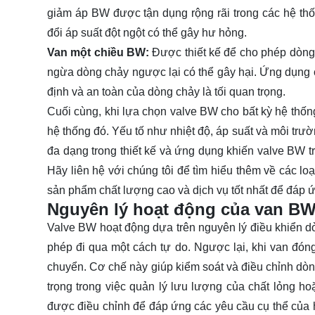
giảm áp BW được tận dụng rộng rãi trong các hệ thố
đổi áp suất đột ngột có thể gây hư hỏng.
Van một chiều BW:
Được thiết kế để cho phép dòng
ngừa dòng chảy ngược lại có thể gây hại. Ứng dụng 
định và an toàn của dòng chảy là tối quan trọng.
Cuối cùng, khi lựa chọn valve BW cho bất kỳ hệ thốn
hệ thống đó. Yếu tố như nhiệt độ, áp suất và môi trư
đa dạng trong thiết kế và ứng dụng khiến valve BW 
Hãy
liên hệ
với chúng tôi để tìm hiểu thêm về các l
sản phẩm chất lượng cao và dịch vụ tốt nhất để đáp ứ
Nguyên lý hoạt động của van B
Valve BW hoạt động dựa trên nguyên lý điều khiển 
phép đi qua một cách tự do. Ngược lại, khi van đóng,
chuyển. Cơ chế này giúp kiểm soát và điều chỉnh dòng
trọng trong việc quản lý lưu lượng của chất lỏng ho
được điều chỉnh để đáp ứng các yêu cầu cụ thể của h