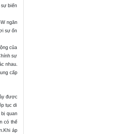
 sự biến
 BW ngăn
ơi sự ổn
động của
Chính sự
ác nhau.
cung cấp
hảy được
p tục di
 bị quan
n có thể
n.Khi áp