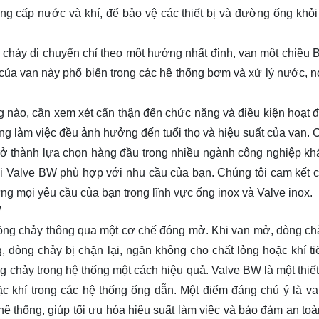
ng cấp nước và khí, để bảo vệ các thiết bị và đường ống khỏi
 chảy di chuyển chỉ theo một hướng nhất định, van một chiều
của van này phổ biến trong các hệ thống bơm và xử lý nước, n
g nào, cần xem xét cẩn thận đến chức năng và điều kiện hoạt 
ờng làm việc đều ảnh hưởng đến tuổi thọ và hiệu suất của van. 
trở thành lựa chọn hàng đầu trong nhiều ngành công nghiệp kh
oại Valve BW phù hợp với nhu cầu của bạn. Chúng tôi cam kết 
ng mọi yêu cầu của bạn trong lĩnh vực ống inox và Valve inox.
W
dòng chảy thông qua một cơ chế đóng mở. Khi van mở, dòng c
 dòng chảy bị chặn lại, ngăn không cho chất lỏng hoặc khí tiế
 chảy trong hệ thống một cách hiệu quả. Valve BW là một thiết
ặc khí trong các hệ thống ống dẫn. Một điểm đáng chú ý là va
ệ thống, giúp tối ưu hóa hiệu suất làm việc và bảo đảm an toà