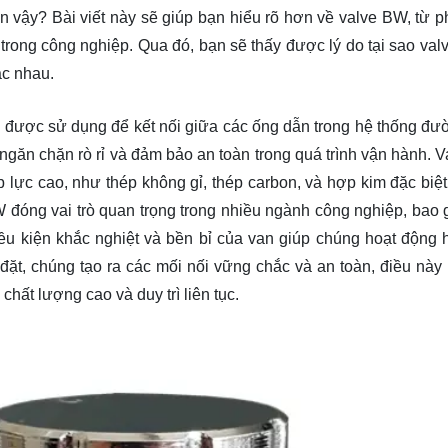
n vậy? Bài viết này sẽ giúp bạn hiểu rõ hơn về valve BW, từ ph
trong công nghiệp. Qua đó, bạn sẽ thấy được lý do tại sao val
ác nhau.
an được sử dụng để kết nối giữa các ống dẫn trong hệ thống đư
ngăn chặn rò rỉ và đảm bảo an toàn trong quá trình vận hành. 
p lực cao, như thép không gỉ, thép carbon, và hợp kim đặc biệt
 đóng vai trò quan trọng trong nhiều ngành công nghiệp, bao
ều kiện khắc nghiệt và bền bỉ của van giúp chúng hoạt động 
 đặt, chúng tạo ra các mối nối vững chắc và an toàn, điều này 
 chất lượng cao và duy trì liên tục.