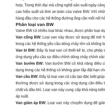
hợp. Trong thời đại mà công nghệ sản xuất ngày càng ti
cao hiệu suất và tính an toàn của valve BW. Với nhữ
hàng đầu cho các hệ thống đường ống cần mối nối hàn
Phân loại van BW
Valve BW có nhiều loại khác nhau, được phân loại dựa
Van cổng BW:
Loại van này được sử dụng để mở h
trong các hệ thống yêu cầu dòng chảy lớn và không b
Van bi BW:
Đây là loại van có thiết kế bi, cho phép
ứng dụng yêu cầu sự điều chỉnh dòng chảy chính xác
Van bướm BW:
Van bướm BW có khả năng điều chỉ
dụng trong các hệ thống có không gian lắp đặt hạn ch
Van cầu BW:
Đây là loại van có cấu tạo đặc biệt gi
thường được sử dụng trong các ứng dụng cần điều t
chất và dầu khí. Loại van này cung cấp khả năng kiểm
áp suất.
Van giảm áp BW:
Loại van này chuyên dụng để giả