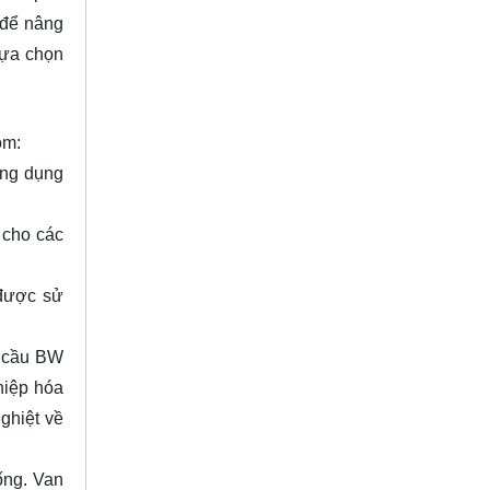
u để nâng
lựa chọn
ồm:
ứng dụng
 cho các
 được sử
n cầu BW
hiệp hóa
ghiệt về
ống. Van