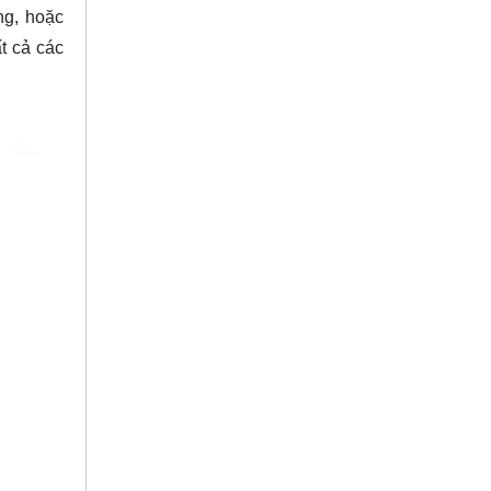
ng, hoặc
t cả các