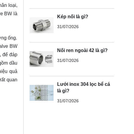
ân loại,
ve BW là
Kép nối là gì?
31/07/2026
ờng ống.
Valve BW
Nối ren ngoài 42 là gì?
, để đáp
31/07/2026
 gồm dầu
hiệu quả
rất quan
Lưới inox 304 lọc bể cá
là gì?
31/07/2026