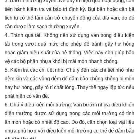
3. Bảo trì thường xuyên: Để duy trì hiệu quả hoạt động, cần
tiến hành kiểm tra và bảo trì định kỳ. Bụi bẩn hoặc cặn bã
tích tụ có thể làm cản trở chuyển động của đĩa van, do đó
cần được làm sạch thường xuyên.
4. Tránh quá tải: Không nên sử dụng van trong điều kiện
tải trọng vượt quá mức cho phép để tránh gây hư hỏng
hoặc giảm hiệu suất của hệ thống. Việc này còn giúp bảo
vệ các bộ phận nhựa khỏi bị mài mòn nhanh chóng.
5. Kiểm tra các chi tiết nhỏ: Chú ý đến các chi tiết nhỏ như
đệm kín và các vòng đệm để đảm bảo chúng không bị mòn
hay hư hỏng, gây rò rỉ chất lỏng. Thay thế ngay lập tức nếu
phát hiện có vấn đề.
6. Chú ý điều kiện môi trường: Van bướm nhựa điều khiển
điện thường được sử dụng trong các môi trường có tính
ăn mòn hoặc có nhiệt độ cao. Do đó, cần chọn loại vật liệu
nhựa phù hợp với điều kiện môi trường cụ thể để đảm bảo