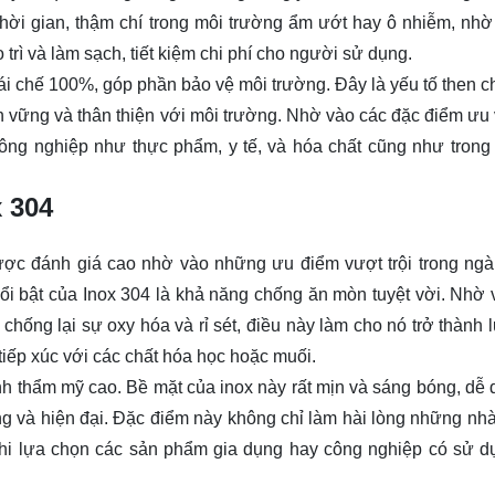
ời gian, thậm chí trong môi trường ẩm ướt hay ô nhiễm, nhờ 
trì và làm sạch, tiết kiệm chi phí cho người sử dụng.
tái chế 100%, góp phần bảo vệ môi trường. Đây là yếu tố then ch
 vững và thân thiện với môi trường. Nhờ vào các đặc điểm ưu v
ông nghiệp như thực phẩm, y tế, và hóa chất cũng như trong
 304
được đánh giá cao nhờ vào những ưu điểm vượt trội trong ng
nổi bật của Inox 304 là khả năng chống ăn mòn tuyệt vời. Nhờ
hống lại sự oxy hóa và rỉ sét, điều này làm cho nó trở thành 
tiếp xúc với các chất hóa học hoặc muối.
ính thẩm mỹ cao. Bề mặt của inox này rất mịn và sáng bóng, dễ 
g và hiện đại. Đặc điểm này không chỉ làm hài lòng những nhà 
khi lựa chọn các sản phẩm gia dụng hay công nghiệp có sử d