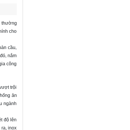
n thường
hính cho
oàn cầu,
 đó, nắm
 gia công
ượt trội
chống ăn
ều ngành
t độ lên
 ra, inox