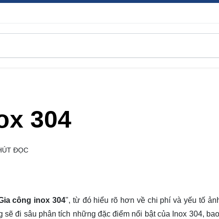
ox 304
HÚT ĐỌC
Gia công inox 304
", từ đó hiểu rõ hơn về chi phí và yếu tố ả
ng sẽ đi sâu phân tích những đặc điểm nổi bật của Inox 304, ba