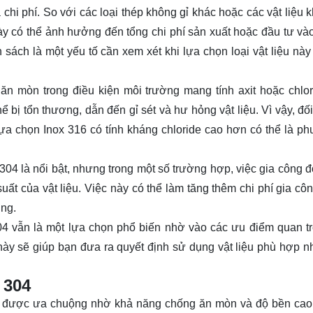
chi phí. So với các loại thép không gỉ khác hoặc các vật liệu 
ày có thể ảnh hưởng đến tổng chi phí sản xuất hoặc đầu tư và
 sách là một yếu tố cần xem xét khi lựa chọn loại vật liệu này
n mòn trong điều kiện môi trường mang tính axit hoặc chlor
 bị tổn thương, dẫn đến gỉ sét và hư hỏng vật liệu. Vì vậy, đối
ựa chọn Inox 316 có tính kháng chloride cao hơn có thể là p
04 là nổi bật, nhưng trong một số trường hợp, việc gia công đò
suất của vật liệu. Việc này có thể làm tăng thêm chi phí gia cô
ụng.
04 vẫn là một lựa chọn phổ biến nhờ vào các ưu điểm quan t
này sẽ giúp bạn đưa ra quyết định sử dụng vật liệu phù hợp nh
 304
 chỉ được ưa chuộng nhờ khả năng chống ăn mòn và độ bền ca