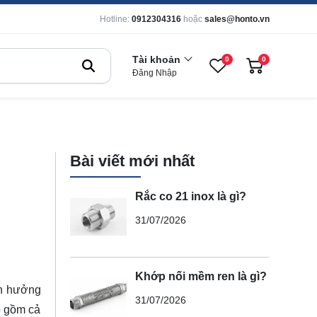
Hotline:
0912304316
hoặc
sales@honto.vn
Tài khoản
0
0
Đăng Nhập
Bài viết mới nhất
Rắc co 21 inox là gì?
31/07/2026
Khớp nối mềm ren là gì?
nh hưởng
31/07/2026
o gồm cả