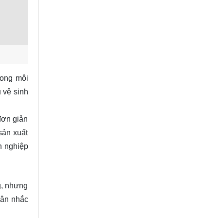
rong môi
 vệ sinh
đơn giản
sản xuất
h nghiệp
g, nhưng
cân nhắc