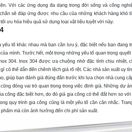
iện. Với các ứng dụng đa dạng trong đời sống và công nghi
c chắn sẽ đáp ứng được nhu cầu của những khách hàng khó tí
tối ưu hóa hiệu quả sử dụng loại vật liệu tuyệt vời này.
04
 yếu tố khác nhau mà bạn cần lưu ý, đặc biệt nếu bạn đang tr
của mình. Trước hết, một trong những yếu tố quan trọng quyết 
inox 304.
Inox 304
được ưa chuộng nhờ đặc tính chịu nhiệt, 
 có thể dẫn đến chênh lệch giá rõ rệt. Các nhà sản xuất uy tí
, giúp bạn đánh giá đúng đắn trước khi lựa chọn nhà cung cấ
ng đóng vai trò quan trọng trong việc định giá. Những dự án 
gia công đặc biệt hơn, do đó giá gia công có thể đắt hơn so vớ
g quy trình gia công cũng là một yếu tố cần cân nhắc. Trang 
 phẩm mà còn ảnh hưởng đến chi phí sản xuất.