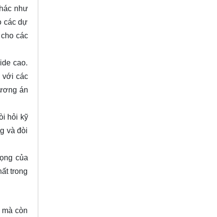
khác như
o các dự
 cho các
ide cao.
 với các
hương án
i hỏi kỹ
ng và đòi
rọng của
ất trong
o mà còn