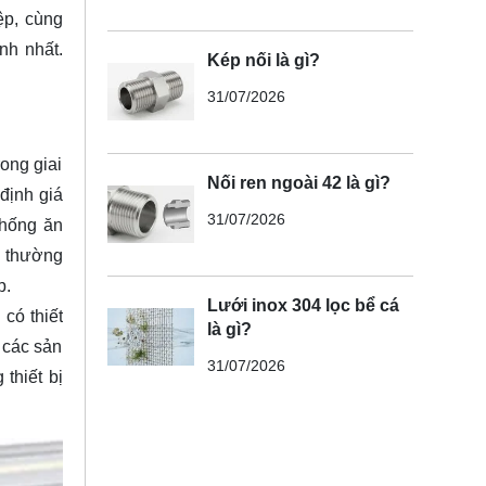
ệp, cùng
nh nhất.
Kép nối là gì?
31/07/2026
ong giai
Nối ren ngoài 42 là gì?
định giá
31/07/2026
chống ăn
n thường
p.
Lưới inox 304 lọc bể cá
có thiết
là gì?
i các sản
31/07/2026
thiết bị