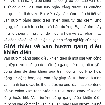
khí. Với khả năng điều khiển tự động, độ bền cao và hiệu
suất ổn định, loại van này ngày càng được ưa chuộng
trong nhiều lĩnh vực. Bài viết này sẽ khám phá chi tiết về
van bướm bằng gang điều khiển điện, từ đặc điểm, ứng
dụng, đến cách lựa chọn và bảo dưỡng. Bạn sẽ tìm thấy
những thông tin hữu ích để
hiểu rõ
hơn về sản phẩm này
và cách nó có thể cải thiện quy trình công nghiệp của bạn.
Giới thiệu về van bướm gang điều
khiển điện
Van bướm bằng gang điều khiển điện là một loại van công
nghiệp được chế tạo từ chất liệu gang, sử dụng bộ truyền
động điện để điều khiển quá trình đóng mở. Nhờ hoạt
động tự động hóa, loại van này giúp tối ưu hóa quá trình
vận hành trong các hệ thống đường ống, đảm bảo sự đồng
bộ và chính xác trong việc điều tiết dòng chảy của chất
lỏng hoặc khí. Van bướm bằng gang điều khiển điện
thường bao gồm thân van, đĩa van (hay cánh bướm), và bộ