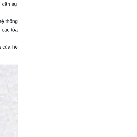
i cần sự
hệ thống
 các tòa
ả của hệ