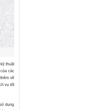
kỹ thuật
 của các
 thêm về
h vụ tốt
 sử dụng