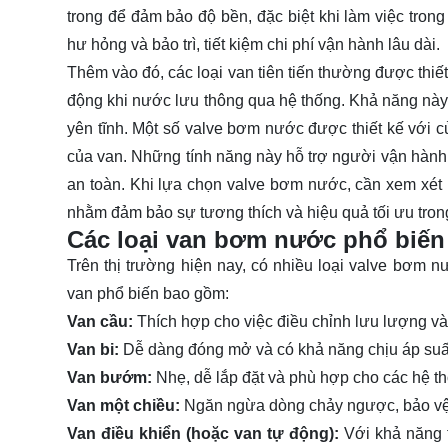
trong để đảm bảo độ bền, đặc biệt khi làm việc trong
hư hỏng và bảo trì, tiết kiệm chi phí vận hành lâu dài.
Thêm vào đó, các loại van tiên tiến thường được thi
động khi nước lưu thông qua hệ thống. Khả năng này
yên tĩnh. Một số valve bơm nước được thiết kế với cử
của van. Những tính năng này hỗ trợ người vận hành t
an toàn. Khi lựa chọn valve bơm nước, cần xem xét k
nhằm đảm bảo sự tương thích và hiệu quả tối ưu trong
Các loại van bơm nước phổ biến
Trên thị trường hiện nay, có nhiều loại valve bơm 
van phổ biến bao gồm:
Van cầu:
Thích hợp cho việc điều chỉnh lưu lượng và
Van bi:
Dễ dàng đóng mở và có khả năng chịu áp suấ
Van bướm:
Nhẹ, dễ lắp đặt và phù hợp cho các hệ t
Van một chiều:
Ngăn ngừa dòng chảy ngược, bảo vệ 
Van điều khiển (hoặc van tự động):
Với khả năng t