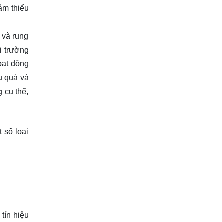
ảm thiểu
 và rung
i trường
oạt động
u quả và
 cụ thể,
 số loại
tín hiệu