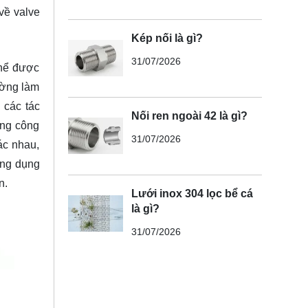
về valve
Kép nối là gì?
31/07/2026
thể được
ường làm
 các tác
Nối ren ngoài 42 là gì?
ững công
31/07/2026
ác nhau,
ứng dụng
n.
Lưới inox 304 lọc bể cá
là gì?
31/07/2026