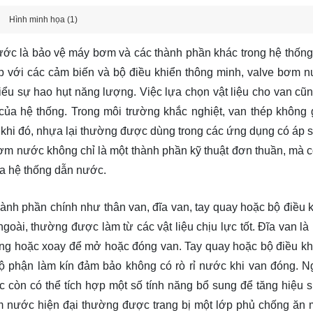
Hình minh họa (1)
ước là bảo vệ máy bơm và các thành phần khác trong hệ thống
ợp với các cảm biến và bộ điều khiển thông minh, valve bơm 
hiểu sự hao hụt năng lượng. Việc lựa chọn vật liệu cho van cũn
của hệ thống. Trong môi trường khắc nghiệt, van thép không g
khi đó, nhựa lại thường được dùng trong các ứng dụng có áp s
bơm nước không chỉ là một thành phần kỹ thuật đơn thuần, mà 
 của hệ thống dẫn nước.
h phần chính như thân van, đĩa van, tay quay hoặc bộ điều k
oài, thường được làm từ các vật liệu chịu lực tốt. Đĩa van là
uống hoặc xoay để mở hoặc đóng van. Tay quay hoặc bộ điều kh
ộ phận làm kín đảm bảo không có rò rỉ nước khi van đóng. N
còn có thể tích hợp một số tính năng bổ sung để tăng hiệu s
 bơm nước hiện đại thường được trang bị một lớp phủ chống ăn