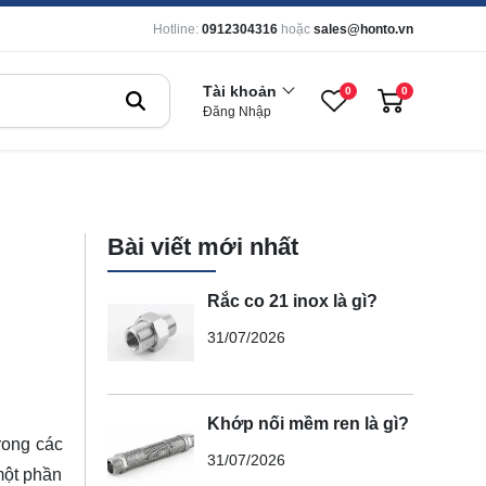
Hotline:
0912304316
hoặc
sales@honto.vn
Tài khoản
0
0
Đăng Nhập
Bài viết mới nhất
Rắc co 21 inox là gì?
31/07/2026
Khớp nối mềm ren là gì?
rong các
31/07/2026
một phần