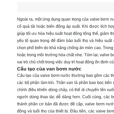
Ngoài ra, một ứng dụng quan trọng của valve bơm n
cố quá tải hoặc biến động áp suất. Khi được tích h
giúp tối ưu hóa hiệu suất hoạt động tổng thể, giảm t
yếu tố quan trọng để đảm bảo tuổi thọ và hiệu suất 
chọn phổ biến do khả năng chống ăn mòn cao. Trong 
hoặc trong môi trường hóa chất nhẹ. Tóm lại, valve 
vai trò chủ chốt trong việc duy trì hoạt động ổn định
Cấu tạo của van bơm nước
Cấu tạo của valve bơm nước thường bao gồm các thàn
các bộ phận làm kín. Thân van là phần bao bọc bên ng
chính điều khiển dòng chảy, có thể di chuyển lên x
người dùng thao tác dễ dàng hơn. Cuối cùng, các b
thành phần cơ bản đã được đề cập, valve bơm nước 
động và tuổi thọ của thiết bị. Đầu tiên, các valve