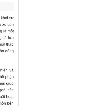
 khỏi sự
nước còn
g là một
ỉ là lựa
uất thấp
còn đóng
hiển, và
 bộ phận
iển giúp
goài các
uất hoạt
 mòn bên