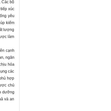
. Các bộ
 tiếp xúc
hống yêu
iúp kiểm
ất lượng
được làm
Bên cạnh
an, ngăn
chịu hóa
dụng các
 phù hợp
được chú
ảo dưỡng
uả và an