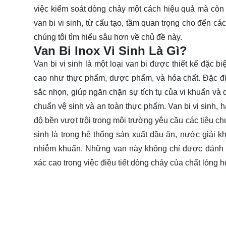
việc kiểm soát dòng chảy một cách hiệu quả mà còn b
van bi vi sinh, từ cấu tạo, tầm quan trọng cho đến các
chúng tôi
tìm hiểu
sâu hơn về chủ đề này.
Van Bi Inox Vi Sinh Là Gì?
Van bi vi sinh là một loại van bi được thiết kế đặc 
cao như thực phẩm, dược phẩm, và hóa chất. Đặc điể
sắc nhọn, giúp ngăn chặn sự tích tụ của vi khuẩn và d
chuẩn vệ sinh và an toàn thực phẩm. Van bi vi sinh, h
độ bền vượt trội trong môi trường yêu cầu các tiêu c
sinh là trong hệ thống sản xuất dầu ăn, nước giải k
nhiễm khuẩn. Những van này không chỉ được đánh g
xác cao trong việc điều tiết dòng chảy của chất lỏng h