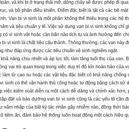
 toàn, và khi bi ở trạng thái mở, dòng chảy sẽ được phép đi qua
rục, và bộ phận điều khiển. Điểm đặc biệt là tất cả các bề mặt
h. Van bi vi sinh là một phần không thể thiếu trong các hệ t
m và tiêu chuẩn y tế. Việc sử dụng van bi vi sinh không chỉ g
có vi sinh vật hoặc cặn bẩn nào tích tụ và ảnh hưởng đến ch
bi vi sinh là chất liệu cấu thành. Thông thường, các van này 
ng như đáp ứng được các tiêu chuẩn vệ sinh nghiêm ngặt.
ả năng chịu nhiệt và áp lực tốt, làm tăng tuổi thọ của van. 
g vai trò quan trọng trong việc duy trì độ kín hoàn hảo của v
c làm từ cao su hoặc các vật liệu đặc biệt có khả năng chống 
i vi sinh có thể vận hành thủ công hoặc tự động bằng cách sử 
p việc kiểm soát diễn ra một cách dễ dàng và chính xác hơn,
 lắp đặt và bảo dưỡng van bi vi sinh cũng là các yếu tố cần 
 sự xâm nhập của bất kỳ tác nhân gây nhiễm nào, đồng thời b
 cố tiềm ẩn, đảm bảo hệ thống luôn hoạt động một cách hiệu q