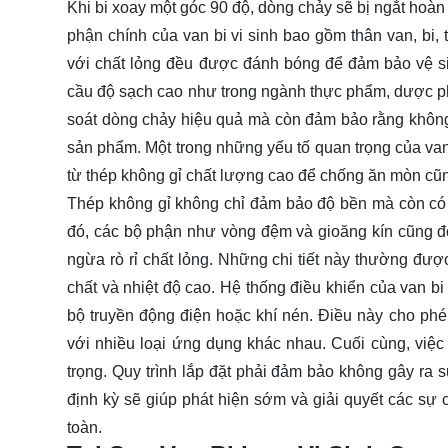
Khi bi xoay một góc 90 độ, dòng chảy sẽ bị ngắt hoàn
phận chính của van bi vi sinh bao gồm thân van, bi, t
với chất lỏng đều được đánh bóng để đảm bảo vệ sin
cầu độ sạch cao như trong ngành thực phẩm, dược phẩ
soát dòng chảy hiệu quả mà còn đảm bảo rằng không 
sản phẩm. Một trong những yếu tố quan trọng của van 
từ thép không gỉ chất lượng cao để chống ăn mòn cũ
Thép không gỉ không chỉ đảm bảo độ bền mà còn có kh
đó, các bộ phận như vòng đệm và gioăng kín cũng đón
ngừa rò rỉ chất lỏng. Những chi tiết này thường đượ
chất và nhiệt độ cao. Hệ thống điều khiển của van b
bộ truyền động điện hoặc khí nén. Điều này cho phé
với nhiều loại ứng dụng khác nhau. Cuối cùng, việc
trọng. Quy trình lắp đặt phải đảm bảo không gây ra
định kỳ sẽ giúp phát hiện sớm và giải quyết các sự
toàn.