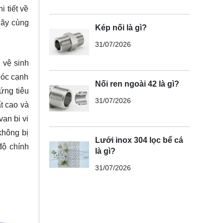
 tiết về
 Hãy cùng
Kép nối là gì?
31/07/2026
 vệ sinh
góc cạnh
Nối ren ngoài 42 là gì?
 ứng tiêu
31/07/2026
ất cao và
an bi vi
không bị
Lưới inox 304 lọc bể cá
độ chính
là gì?
31/07/2026