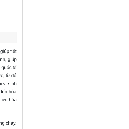
giúp tiết
nh, giúp
 quốc tế
c, từ đó
i vi sinh
 đến hóa
ối ưu hóa
ng chảy.