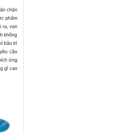
ngăn chặn
hực phẩm
 ra, van
nh không
 bảo trì
 yêu cầu
hích ứng
g gỉ cao