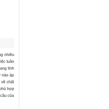
ng nhiều
việc tuân
ang tính
y nào áp
 về chất
 phù hợp
 cầu của