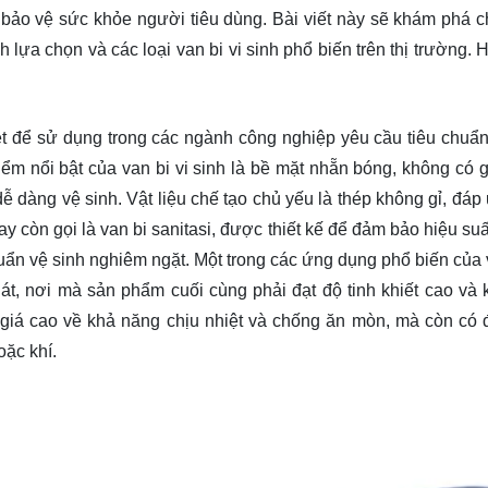
ảo vệ sức khỏe người tiêu dùng. Bài viết này sẽ khám phá chi
h lựa chọn và các loại van bi vi sinh phổ biến trên thị trường.
biệt để sử dụng trong các ngành công nghiệp yêu cầu tiêu chuẩn
m nổi bật của van bi vi sinh là bề mặt nhẵn bóng, không có 
ễ dàng vệ sinh. Vật liệu chế tạo chủ yếu là thép không gỉ, đáp
ay còn gọi là van bi sanitasi, được thiết kế để đảm bảo hiệu su
huẩn vệ sinh nghiêm ngặt. Một trong các ứng dụng phổ biến của v
hát, nơi mà sản phẩm cuối cùng phải đạt độ tinh khiết cao và 
iá cao về khả năng chịu nhiệt và chống ăn mòn, mà còn có 
oặc khí.