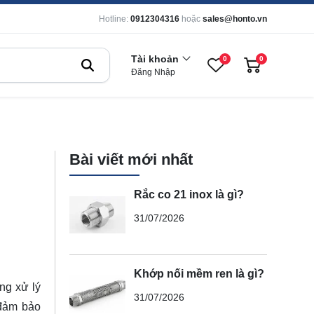
Hotline:
0912304316
hoặc
sales@honto.vn
Tài khoản
0
0
Đăng Nhập
Bài viết mới nhất
Rắc co 21 inox là gì?
31/07/2026
Khớp nối mềm ren là gì?
ng xử lý
31/07/2026
 đảm bảo