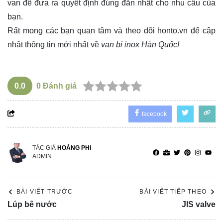
van để đưa ra quyết định đúng đắn nhất cho nhu cầu của
bạn.
Rất mong các bạn quan tâm và theo dõi
honto.vn
để cập
nhật thông tin mới nhất về
van bi inox Hàn Quốc!
0.0
0
Đánh giá
facebook
TÁC GIẢ
HOÀNG PHI
ADMIN
BÀI VIẾT TRƯỚC
BÀI VIẾT TIẾP THEO
Lúp bê nước
JIS valve