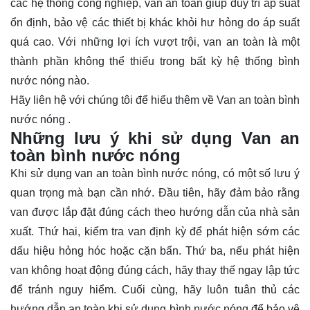
các hệ thống công nghiệp, van an toàn giúp duy trì áp suất
ổn định, bảo vệ các thiết bị khác khỏi hư hỏng do áp suất
quá cao. Với những lợi ích vượt trội, van an toàn là một
thành phần không thể thiếu trong bất kỳ hệ thống bình
nước nóng nào.
Hãy
liên hệ
với chúng tôi để hiểu thêm về Van an toàn bình
nước nóng .
Những lưu ý khi sử dụng Van an
toàn bình nước nóng
Khi sử dụng van an toàn bình nước nóng, có một số lưu ý
quan trọng mà bạn cần nhớ. Đầu tiên, hãy đảm bảo rằng
van được lắp đặt đúng cách theo hướng dẫn của nhà sản
xuất. Thứ hai, kiểm tra van định kỳ để phát hiện sớm các
dấu hiệu hỏng hóc hoặc cặn bẩn. Thứ ba, nếu phát hiện
van không hoạt động đúng cách, hãy thay thế ngay lập tức
để tránh nguy hiểm. Cuối cùng, hãy luôn tuân thủ các
hướng dẫn an toàn khi sử dụng bình nước nóng để bảo vệ