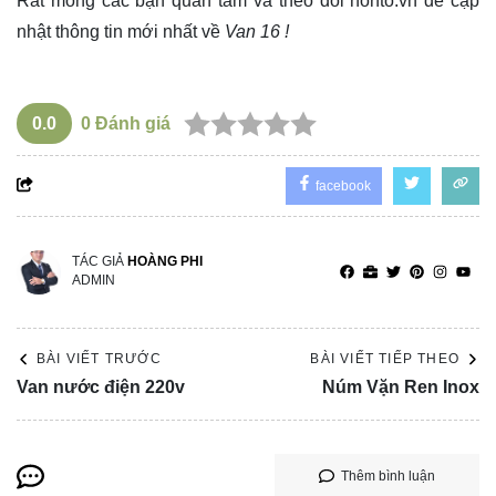
Rất mong các bạn quan tâm và theo dõi
honto.vn
để cập
nhật thông tin mới nhất về
Van 16 !
0.0
0
Đánh giá
facebook
TÁC GIẢ
HOÀNG PHI
ADMIN
BÀI VIẾT TRƯỚC
BÀI VIẾT TIẾP THEO
Van nước điện 220v
Núm Vặn Ren Inox
Thêm bình luận