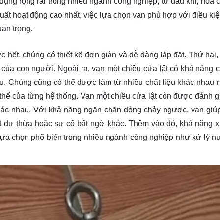
ụng rộng rãi trong nhiều ngành công nghiệp, từ dầu khí, hóa c
uất hoạt động cao nhất, việc lựa chọn van phù hợp với điều kiệ
uan trọng.
c hết, chúng có thiết kế đơn giản và dễ dàng lắp đặt. Thứ hai,
 của con người. Ngoài ra, van một chiều cửa lật có khả năng 
au. Chúng cũng có thể được làm từ nhiều chất liệu khác nhau 
thể của từng hệ thống. Van một chiều cửa lật còn được đánh gi
 khác nhau. Với khả năng ngăn chặn dòng chảy ngược, van giú
ất dư thừa hoặc sự cố bất ngờ khác. Thêm vào đó, khả năng xử
 lựa chọn phổ biến trong nhiều ngành công nghiệp như xử lý n