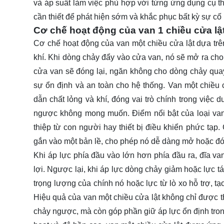
và áp suất làm việc phù hợp với từng ứng dụng cụ th
cần thiết để phát hiện sớm và khắc phục bất kỳ sự cố
Cơ chế hoạt động của van 1 chiều cửa lậ
Cơ chế hoạt động của van một chiều cửa lật dựa trê
khí. Khi dòng chảy đẩy vào cửa van, nó sẽ mở ra ch
cửa van sẽ đóng lại, ngăn không cho dòng chảy qua
sự ổn định và an toàn cho hệ thống. Van một chiều 
dẫn chất lỏng và khí, đóng vai trò chính trong việc
ngược không mong muốn. Điểm nổi bật của loại van
thiệp từ con người hay thiết bị điều khiển phức tạ
gắn vào một bản lề, cho phép nó dễ dàng mở hoặc đón
Khi áp lực phía đầu vào lớn hơn phía đầu ra, đĩa v
lợi. Ngược lại, khi áp lực dòng chảy giảm hoặc lực t
trọng lượng của chính nó hoặc lực từ lò xo hỗ trợ,
Hiệu quả của van một chiều cửa lật không chỉ được th
chảy ngược, mà còn góp phần giữ áp lực ổn định tron