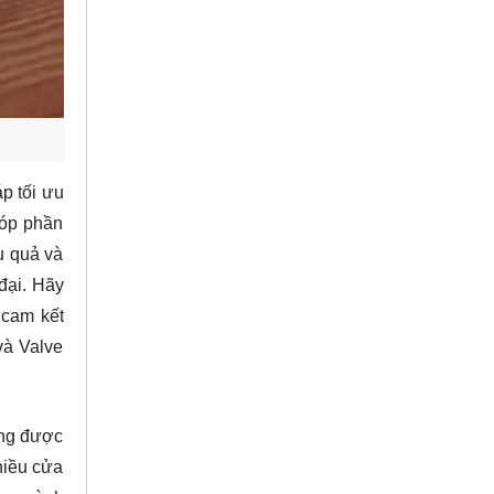
áp tối ưu
góp phần
u quả và
đại. Hãy
 cam kết
và Valve
úng được
hiều cửa