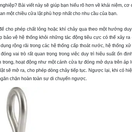
 nghiệp? Bài viết này sẽ giúp bạn hiểu rõ hơn về khái niệm, cơ 
an một chiều cửa lật phù hợp nhất cho nhu cầu của bạn.
ế để cho phép chất lỏng hoặc khí chảy qua theo một hướng duy
 bảo vệ hệ thống khỏi những tác động tiêu cực có thể xảy ra
ụng rộng rãi trong các hệ thống cấp thoát nước, hệ thống xử
đóng vai trò rất quan trọng trong việc duy trì hiệu suất ổn đị
n trong, hoạt động như một cánh cửa tự đóng mở dựa trên áp 
lật sẽ mở ra, cho phép dòng chảy tiếp tục. Ngược lại, khi có h
, ngăn chặn hoàn toàn sự di chuyển ngược.