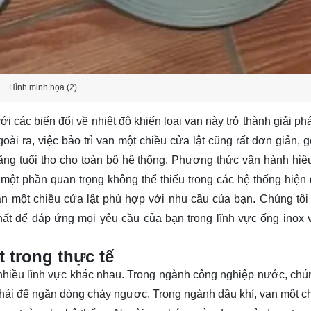
Hình minh họa (2)
i các biến đổi về nhiệt độ khiến loại van này trở thành giải ph
goài ra, việc bảo trì van một chiều cửa lật cũng rất đơn giản, 
tăng tuổi thọ cho toàn bộ hệ thống. Phương thức vận hành hiệ
 một phần quan trọng không thể thiếu trong các hệ thống hiện 
Van một chiều cửa lật phù hợp với nhu cầu của bạn. Chúng tôi
hất để đáp ứng mọi yêu cầu của bạn trong lĩnh vực ống inox 
 trong thực tế
 nhiều lĩnh vực khác nhau. Trong ngành công nghiệp nước, ch
thải để ngăn dòng chảy ngược. Trong ngành dầu khí, van một c