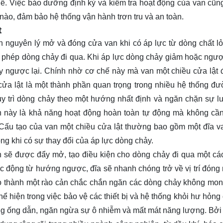
ể. Việc bảo dưỡng định kỳ và kiểm tra hoạt động của van cũng
 nào, đảm bảo hệ thống vận hành trơn tru và an toàn.
t
n nguyên lý mở và đóng cửa van khi có áp lực từ dòng chất l
o phép dòng chảy đi qua. Khi áp lực dòng chảy giảm hoặc ngượ
y ngược lại. Chính nhờ cơ chế này mà van một chiều cửa lật
cửa lật là một thành phần quan trọng trong nhiều hệ thống đ
 duy trì dòng chảy theo một hướng nhất định và ngăn chặn sự l
 này là khả năng hoạt động hoàn toàn tự động mà không cầ
p. Cấu tạo của van một chiều cửa lật thường bao gồm một đĩa 
g khi có sự thay đổi của áp lực dòng chảy.
an sẽ được đẩy mở, tạo điều kiện cho dòng chảy đi qua một cá
ác động từ hướng ngược, đĩa sẽ nhanh chóng trở về vị trí đóng
 tạo thành một rào cản chắc chắn ngăn các dòng chảy không mo
ể hiện trong việc bảo vệ các thiết bị và hệ thống khỏi hư hỏng
g ống dẫn, ngăn ngừa sự ô nhiễm và mất mát năng lượng. Bởi t