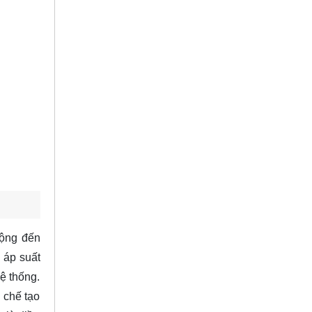
rộng đến
 áp suất
hệ thống.
 chế tạo