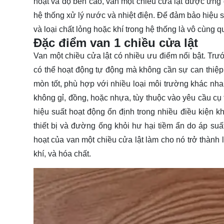
hoạt và độ bền cao, van một chiều cửa lật được ứng d
hệ thống xử lý nước và nhiệt điện. Để đảm bảo hiệu s
và loại chất lỏng hoặc khí trong hệ thống là vô cùng q
Đặc điểm van 1 chiều cửa lật
Van một chiều cửa lật có nhiều ưu điểm nổi bật. Trướ
có thể hoạt động tự động mà không cần sự can thiệp
mòn tốt, phù hợp với nhiều loại môi trường khác nh
không gỉ, đồng, hoặc nhựa, tùy thuộc vào yêu cầu cụ 
hiệu suất hoạt động ổn định trong nhiều điều kiện
thiết bị và đường ống khỏi hư hại tiềm ẩn do áp su
hoạt của van một chiều cửa lật làm cho nó trở thành
khí, và hóa chất.