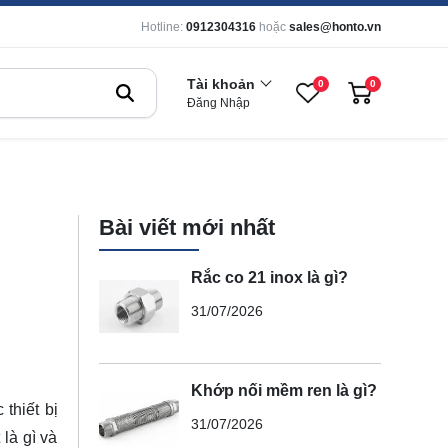
Hotline:
0912304316
hoặc
sales@honto.vn
Tài khoản
0
0
Đăng Nhập
Bài viết mới nhất
Rắc co 21 inox là gì?
31/07/2026
Khớp nối mềm ren là gì?
 thiết bị
31/07/2026
là gì và