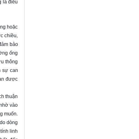
 là điều
ỏng hoặc
c chiều,
 đảm bảo
ường ống
ưu thông
n sự can
van được
ch thuận
 nhờ vào
ng muốn.
 do dòng
ính linh