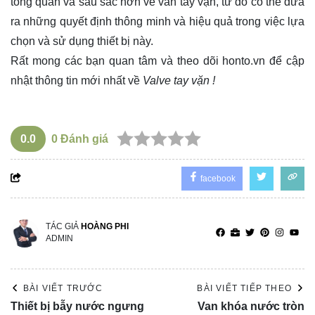
tổng quan và sâu sắc hơn về van tay vặn, từ đó có thể đưa
ra những quyết định thông minh và hiệu quả trong việc lựa
chọn và sử dụng thiết bị này.
Rất mong các bạn quan tâm và theo dõi
honto.vn
để cập
nhật thông tin mới nhất về
Valve tay vặn !
0.0
0
Đánh giá
facebook
TÁC GIẢ
HOÀNG PHI
ADMIN
BÀI VIẾT TRƯỚC
BÀI VIẾT TIẾP THEO
Thiết bị bẫy nước ngưng
Van khóa nước tròn