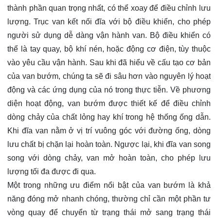
thành phần quan trọng nhất, có thể xoay để điều chỉnh lưu
lượng. Trục van kết nối đĩa với bộ điều khiển, cho phép
người sử dụng dễ dàng vận hành van. Bộ điều khiển có
thể là tay quay, bộ khí nén, hoặc động cơ điện, tùy thuộc
vào yêu cầu vận hành. Sau khi đã hiểu về cấu tạo cơ bản
của van bướm, chúng ta sẽ đi sâu hơn vào nguyên lý hoạt
động và các ứng dụng của nó trong thực tiễn. Về phương
diện hoạt động, van bướm được thiết kế để điều chỉnh
dòng chảy của chất lỏng hay khí trong hệ thống ống dẫn.
Khi đĩa van nằm ở vị trí vuông góc với đường ống, dòng
lưu chất bị chặn lại hoàn toàn. Ngược lại, khi đĩa van song
song với dòng chảy, van mở hoàn toàn, cho phép lưu
lượng tối đa được đi qua.
Một trong những ưu điểm nổi bật của van bướm là khả
năng đóng mở nhanh chóng, thường chỉ cần một phần tư
vòng quay để chuyển từ trạng thái mở sang trạng thái