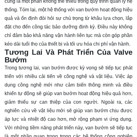
cũng là một phần không thể thiếu trong quy trình quản lý hệ
thống. Tóm lại, một hệ thống với van bướm hoạt động hiệu
quả và ổn định đòi hỏi sự chú trọng từ khâu lựa chọn, lắp
đặt cho đến công tác bảo dưỡng định kỳ. Điều này không
chỉ đảm bảo khả năng vận hành liên tục mà còn góp phần
kéo dài tuổi thọ của thiết bị và tối ưu hóa chi phí vận hành.
Tương Lai Và Phát Triển Của Valve
Bướm
Trong tương lai, van bướm được kỳ vọng sẽ tiếp tục phát
triển với nhiều cải tiến về công nghệ và vật liệu. Việc áp
dụng công nghệ mới như cảm biến thông minh và điều
khiển tự động sẽ giúp van bướm hoạt động hiệu quả hơn,
giảm thiểu sự can thiệp của con người. Ngoài ra, các
nghiên cứu về vật liệu mới sẽ giúp van bướm chịu được
áp lực và nhiệt độ cao hơn, mở rộng phạm vi ứng dụng.
Với những tiềm năng phát triển này, van bướm sẽ tiếp tục
là một phần quan trọng trong các hệ thống công nghiệp