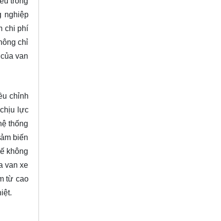
ếu trong
g nghiệp
 chi phí
hông chỉ
 của van
ều chỉnh
chịu lực
hệ thống
cảm biến
 kế không
a van xe
m từ cao
iệt.