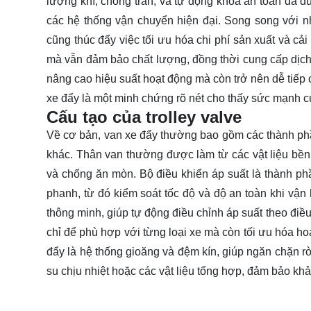
lượng khí, chống tràn, và tự động khóa an toàn đã đư
các hệ thống vận chuyển hiện đại. Song song với nh
cũng thúc đẩy việc tối ưu hóa chi phí sản xuất và cả
mà vẫn đảm bảo chất lượng, đồng thời cung cấp dịch
nâng cao hiệu suất hoạt động mà còn trở nên dễ tiếp 
xe đẩy là một minh chứng rõ nét cho thấy sức mạnh 
Cấu tạo của trolley valve
Về cơ bản, van xe đẩy thường bao gồm các thành phần
khác. Thân van thường được làm từ các vật liệu bề
và chống ăn mòn. Bộ điều khiển áp suất là thành ph
phanh, từ đó kiểm soát tốc độ và độ an toàn khi vận
thông minh, giúp tự động điều chỉnh áp suất theo điều
chỉ để phù hợp với từng loại xe mà còn tối ưu hóa ho
đẩy là hệ thống gioăng và đệm kín, giúp ngăn chặn r
su chịu nhiệt hoặc các vật liệu tổng hợp, đảm bảo khả 