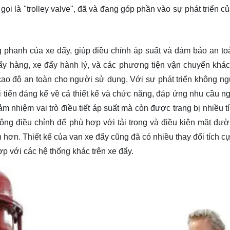
gọi là "
trolley valve
", đã và đang góp phần vào sự phát triển c
 phanh của xe đẩy, giúp điều chỉnh áp suất và đảm bảo an toà
ẩy hàng, xe đẩy hành lý, và các phương tiện vận chuyển khác
 cao độ an toàn cho người sử dụng. Với sự phát triển không n
 tiến đáng kể về cả thiết kế và chức năng, đáp ứng nhu cầu n
m nhiệm vai trò điều tiết áp suất mà còn được trang bị nhiều t
ộng điều chỉnh để phù hợp với tải trọng và điều kiện mặt đườ
 hơn. Thiết kế của van xe đẩy cũng đã có nhiều thay đổi tích cự
ợp với các hệ thống khác trên xe đẩy.