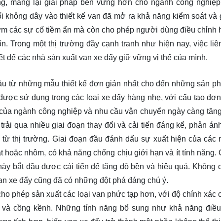
ờng, mang lại giải pháp bền vững hơn cho ngành công nghiệp 
ối không dây vào thiết kế van đã mở ra khả năng kiểm soát và 
sớm các sự cố tiềm ẩn mà còn cho phép người dùng điều chỉnh 
 Trong một thị trường đầy cạnh tranh như hiện nay, việc liên
t để các nhà sản xuất van xe đẩy giữ vững vị thế của mình.
t đầu từ những mẫu thiết kế đơn giản nhất cho đến những sản p
 được sử dụng trong các loại xe đẩy hàng nhẹ, với cấu tạo đơn
n của ngành công nghiệp và nhu cầu vận chuyển ngày càng tăng
ải qua nhiều giai đoạn thay đổi và cải tiến đáng kể, phản ánh
từ thị trường. Giai đoạn đầu đánh dấu sự xuất hiện của các
t hoặc nhôm, có khả năng chống chịu giới hạn và ít tính năng. 
n này bắt đầu được cải tiến để tăng độ bền và hiệu quả. Không 
ế van xe đẩy cũng đã có những đột phá đáng chú ý.
cho phép sản xuất các loại van phức tạp hơn, với độ chính xác 
à cồng kềnh. Những tính năng bổ sung như khả năng điều 