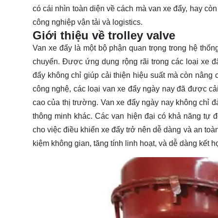
có cái nhìn toàn diện về cách mà van xe đẩy, hay còn 
công nghiệp vận tải và logistics.
Giới thiệu về trolley valve
Van xe đẩy là một bộ phận quan trọng trong hệ thống
chuyển. Được ứng dụng rộng rãi trong các loại xe đ
đẩy không chỉ giúp cải thiện hiệu suất mà còn nâng
công nghệ, các loại van xe đẩy ngày nay đã được cải
cao của thị trường. Van xe đẩy ngày nay không chỉ đả
thông minh khác. Các van hiện đại có khả năng tự đ
cho việc điều khiển xe đẩy trở nên dễ dàng và an toàn
kiệm không gian, tăng tính linh hoạt, và dễ dàng kết h