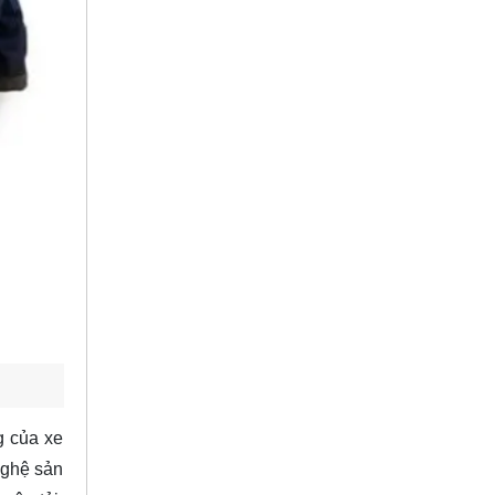
g của xe
 nghệ sản