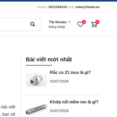
Hotline:
0912304316
hoặc
sales@honto.vn
Tài khoản
0
0
Đăng Nhập
Bài viết mới nhất
Rắc co 21 inox là gì?
31/07/2026
Khớp nối mềm ren là gì?
bài viết
31/07/2026
, bạn sẽ