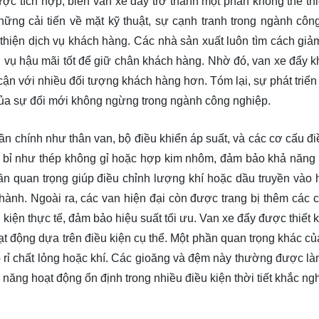
ợc tích hợp, biến van xe đẩy trở thành một phần không thể thi
ững cải tiến về mặt kỹ thuật, sự cạnh tranh trong ngành côn
i thiện dịch vụ khách hàng. Các nhà sản xuất luôn tìm cách giảm
 vụ hậu mãi tốt để giữ chân khách hàng. Nhờ đó, van xe đẩy k
cận với nhiều đối tượng khách hàng hơn. Tóm lại, sự phát triển
của sự đổi mới không ngừng trong ngành công nghiệp.
 chính như thân van, bộ điều khiển áp suất, và các cơ cấu đi
n bỉ như thép không gỉ hoặc hợp kim nhôm, đảm bảo khả năng 
ần quan trọng giúp điều chỉnh lượng khí hoặc dầu truyền vào 
 hành. Ngoài ra, các van hiện đại còn được trang bị thêm các 
 kiện thực tế, đảm bảo hiệu suất tối ưu. Van xe đẩy được thiết
ạt động dựa trên điều kiện cụ thể. Một phần quan trọng khác củ
ò rỉ chất lỏng hoặc khí. Các gioăng và đệm này thường được là
năng hoạt động ổn định trong nhiều điều kiện thời tiết khắc ngh