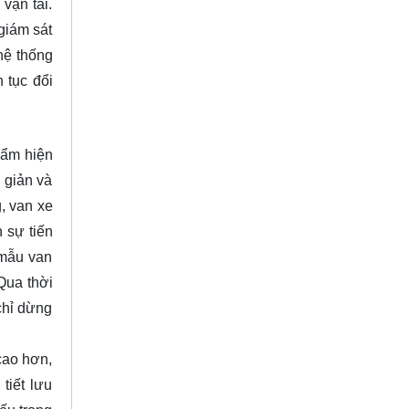
vận tải.
giám sát
hệ thống
 tục đổi
hẩm hiện
 giản và
, van xe
 sự tiến
 mẫu van
Qua thời
chỉ dừng
cao hơn,
tiết lưu