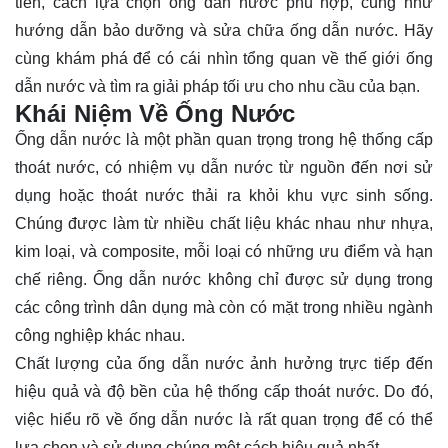
tiễn, cách lựa chọn ống dẫn nước phù hợp, cũng như
hướng dẫn bảo dưỡng và sửa chữa ống dẫn nước. Hãy
cùng
khám phá
để có cái nhìn tổng quan về thế giới ống
dẫn nước và tìm ra giải pháp tối ưu cho nhu cầu của bạn.
Khái Niệm Về Ống Nước
Ống dẫn nước là một phần quan trọng trong hệ thống cấp
thoát nước, có nhiệm vụ dẫn nước từ nguồn đến nơi sử
dụng hoặc thoát nước thải ra khỏi khu vực sinh sống.
Chúng được làm từ nhiều chất liệu khác nhau như nhựa,
kim loại, và composite, mỗi loại có những ưu điểm và hạn
chế riêng. Ống dẫn nước không chỉ được sử dụng trong
các công trình dân dụng mà còn có mặt trong nhiều ngành
công nghiệp khác nhau.
Chất lượng của ống dẫn nước ảnh hưởng trực tiếp đến
hiệu quả và độ bền của hệ thống cấp thoát nước. Do đó,
việc hiểu rõ về ống dẫn nước là rất quan trọng để có thể
lựa chọn và sử dụng chúng một cách hiệu quả nhất.