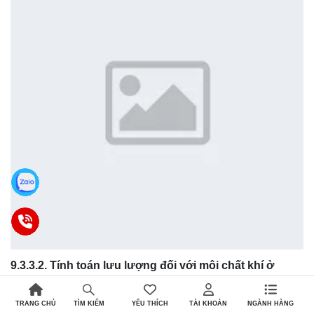
9.3.3.2.
T
í
nh toán lưu lượng đối với môi chất khí ở
dòng chảy dưới t
ớ
i hạn
TRANG CHỦ
YÊU THÍCH
TÀI KHOẢN
NGÀNH HÀNG
TÌM KIẾM