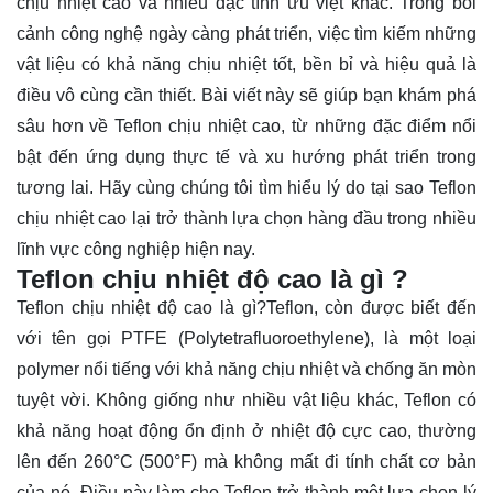
chịu nhiệt cao và nhiều đặc tính ưu việt khác. Trong bối
cảnh công nghệ ngày càng phát triển, việc tìm kiếm những
vật liệu có khả năng chịu nhiệt tốt, bền bỉ và hiệu quả là
điều vô cùng cần thiết. Bài viết này sẽ giúp bạn khám phá
sâu hơn về Teflon chịu nhiệt cao, từ những đặc điểm nổi
bật đến ứng dụng thực tế và xu hướng phát triển trong
tương lai. Hãy cùng chúng tôi
tìm hiểu
lý do tại sao Teflon
chịu nhiệt cao lại trở thành lựa chọn hàng đầu trong nhiều
lĩnh vực công nghiệp hiện nay.
Teflon chịu nhiệt độ cao là gì ?
Teflon chịu nhiệt độ cao là gì?Teflon, còn được biết đến
với tên gọi PTFE (Polytetrafluoroethylene), là một loại
polymer nổi tiếng với khả năng chịu nhiệt và chống ăn mòn
tuyệt vời. Không giống như nhiều vật liệu khác, Teflon có
khả năng hoạt động ổn định ở nhiệt độ cực cao, thường
lên đến 260°C (500°F) mà không mất đi tính chất cơ bản
của nó. Điều này làm cho Teflon trở thành một lựa chọn lý