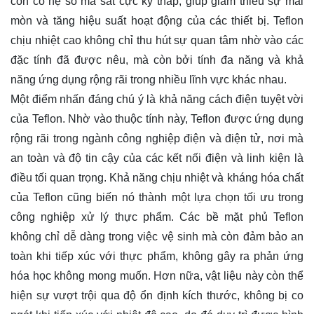
còn có hệ số ma sát cực kỳ thấp, giúp giảm thiểu sự mài
mòn và tăng hiệu suất hoạt động của các thiết bị. Teflon
chịu nhiệt cao không chỉ thu hút sự quan tâm nhờ vào các
đặc tính đã được nêu, mà còn bởi tính đa năng và khả
năng ứng dụng rộng rãi trong nhiều lĩnh vực khác nhau.
Một điểm nhấn đáng chú ý là khả năng cách điện tuyệt vời
của Teflon. Nhờ vào thuộc tính này, Teflon được ứng dụng
rộng rãi trong ngành công nghiệp điện và điện tử, nơi mà
an toàn và độ tin cậy của các kết nối điện và linh kiện là
điều tối quan trọng. Khả năng chịu nhiệt và kháng hóa chất
của Teflon cũng biến nó thành một lựa chọn tối ưu trong
công nghiệp xử lý thực phẩm. Các bề mặt phủ Teflon
không chỉ dễ dàng trong việc vệ sinh mà còn đảm bảo an
toàn khi tiếp xúc với thực phẩm, không gây ra phản ứng
hóa học không mong muốn. Hơn nữa, vật liệu này còn thể
hiện sự vượt trội qua độ ổn định kích thước, không bị co