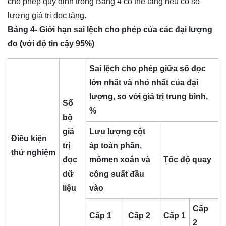
cho phép quy định trong Bảng 4 có thể tăng nếu có số
lượng giá trị đọc tăng.
Bảng 4- Giới hạn sai lệch cho phép của các đại lượng
đo (với độ tin cậy 95%)
Sai lệch cho phép giữa số đọc
lớn nhất và nhỏ nhất của đại
lượng, so với giá trị trung bình,
Số
%
bộ
giá
Lưu lượng cột
Điều kiện
trị
áp toàn phần,
thử nghiệm
đọc
mômen xoắn và
Tốc độ quay
dữ
công suất đầu
liệu
vào
Cấp
Cấp 1
Cấp 2
Cấp 1
2