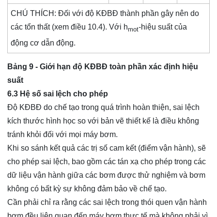
CHÚ THÍCH: Đối với độ KĐBĐ thành phần gây nên do
các tổn thất (xem điều 10.4). Với h
-hiệu suất của
mot
động cơ dẫn động.
Bảng 9 - Giới hạn độ KĐBĐ toàn phần xác định hiệu
suất
6.3 Hệ số sai lệch cho phép
Độ KĐBĐ do chế tạo trong quá trình hoàn thiện, sai lệch
kích thước hình học so với bản vẽ thiết kế là điều không
tránh khỏi đối với mọi máy bơm.
Khi so sánh kết quả các trị số cam kết (điểm vận hành), sẽ
cho phép sai lệch, bao gồm các tán xạ cho phép trong các
dữ liệu vận hành giữa các bơm được thử nghiệm và bơm
không có bất kỳ sự không đảm bảo về chế tạo.
Cần phải chỉ ra rằng các sai lệch trong thói quen vận hành
bơm đều liên quan đến máy bơm thực tế mà không phải vì