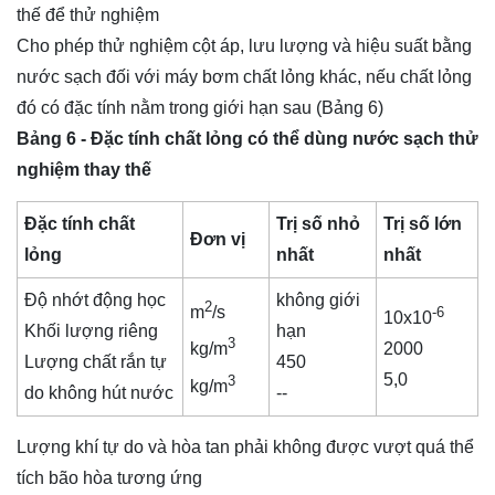
thế để thử nghiệm
Cho phép thử nghiệm cột áp, lưu lượng và hiệu suất bằng
nước sạch đối với máy bơm chất lỏng khác, nếu chất lỏng
đó có đặc tính nằm trong giới hạn sau (Bảng 6)
Bảng 6 - Đặc tính chất lỏng có thể dùng nước sạch thử
nghiệm thay thế
Đặc tính chất
Trị số nhỏ
Trị số lớn
Đơn vị
lỏng
nhất
nhất
Độ nhớt động học
không giới
2
m
/s
-6
10x10
Khối lượng riêng
hạn
3
2000
kg/m
Lượng chất rắn tự
450
5,0
3
kg/m
do không hút nước
--
Lượng khí tự do và hòa tan phải không được vượt quá thể
tích bão hòa tương ứng