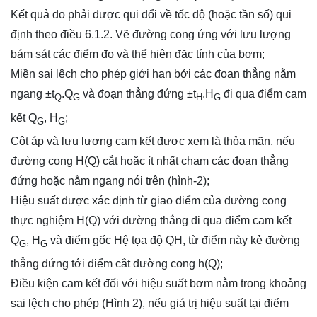
Kết quả đo phải được qui đổi về tốc độ (hoặc tần số) qui
định theo điều 6.1.2. Vẽ đường cong ứng với lưu lượng
bám sát các điểm đo và thể hiện đặc tính của bơm;
Miền sai lệch cho phép giới hạn bởi các đoạn thẳng nằm
ngang ±t
.Q
­ và đoạn thẳng đứng ±t
.H
đi qua điểm cam
Q
­G
H
­G
kết Q
, H
;
G
G
Cột áp và lưu lượng cam kết được xem là thỏa mãn, nếu
đường cong H(Q) cắt hoặc ít nhất chạm các đoạn thẳng
đứng hoặc nằm ngang nói trên (hình-2);
Hiệu suất được xác định từ giao điểm của đường cong
thực nghiệm H(Q) với đường thẳng đi qua điểm cam kết
Q
, H
­ và điểm gốc Hệ tọa độ QH, từ điểm này kẻ đường
G
G
thẳng đứng tới điểm cắt đường cong h(Q);­
Điều kiện cam kết đối với hiệu suất bơm nằm trong khoảng
sai lệch cho phép (Hình 2), nếu giá trị hiệu suất tại điểm