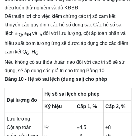
điều kiện thử nghiệm và độ KĐBĐ.
Để thuận lợi cho việc kiểm chứng các trị số cam kết,
khuyến cáo quy định các hệ số dung sai. Các hệ số sai
lệch ±
, ±
và
đối với lưu lượng, cột áp toàn phần và
tQ
tH
t
h
hiệu suất bơm tương ứng sẽ được áp dụng cho các điểm
cam kết Q
, H
;
G
G
Nếu không có sự thỏa thuận nào đối với các trị số sẽ sử
dụng, sẽ áp dụng các giá trị cho trong Bảng 10.
Bảng 10 - Hệ số sai lệch (dung sai) cho phép
Hệ số sai lệch cho phép
Đại lượng đo
Ký hiệu
Cấp 1, %
Cấp 2, %
Lưu lượng
tQ
Cột áp toàn
±4,5
±8
phần của bơm
±3
±5