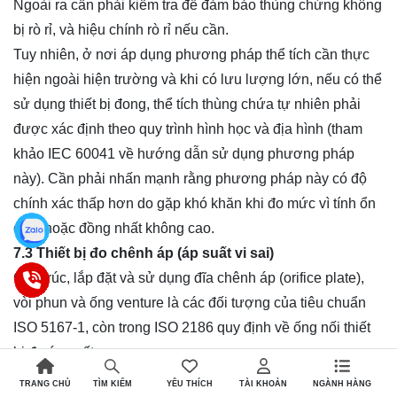
Ngoài ra cần phải kiểm tra để đảm bảo thùng chứng không
bị rò rỉ, và hiệu chính rò rỉ nếu cần.
Tuy nhiên, ở nơi áp dụng phương pháp thể tích cần thực
hiện ngoài hiện trường và khi có lưu lượng lớn, nếu có thể
sử dụng thiết bị đong, thể tích thùng chứa tự nhiên phải
được xác định theo quy trình hình học và địa hình (tham
khảo IEC 60041 về hướng dẫn sử dụng phương pháp
này). Cần phải nhấn mạnh rằng phương pháp này có độ
chính xác thấp hơn do gặp khó khăn khi đo mức vì tính ổn
định hoặc đồng nhất không cao.
7.3 Thiết bị đo chênh áp (áp suất vi sai)
Cấu trúc, lắp đặt và sử dụng đĩa chênh áp (orifice plate),
vòi phun và ống venture là các đối tượng của tiêu chuẩn
ISO 5167-1, còn trong ISO 2186 quy định về ống nối thiết
bị đo áp suất.
Phải đặc biệt chú ý đến chiều dài tối thiểu của đường dẫn
TRANG CHỦ
YÊU THÍCH
TÀI KHOẢN
NGÀNH HÀNG
TÌM KIẾM