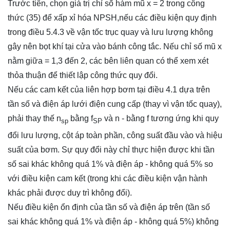
Trước tiên, chọn giá trị chỉ số hàm mũ x = 2 trong công
thức (35) để xấp xỉ hóa NPSH,nếu các điều kiện quy định
trong điều 5.4.3 về vận tốc trục quay và lưu lượng không
gây nên bọt khí tại cửa vào bánh công tắc. Nếu chỉ số mũ x
nằm giữa = 1,3 đến 2, các bên liên quan có thể xem xét
thỏa thuận để thiết lập công thức quy đổi.
Nếu các cam kết của liên hợp bơm tại điều 4.1 dựa trên
tần số và điện áp lưới điện cung cấp (thay vì vận tốc quay),
phải thay thế n
bằng f
và n - bằng f tương ứng khi quy
sp
SP
đổi lưu lượng, cột áp toàn phần, công suất đầu vào và hiệu
suất của bơm. Sự quy đổi này chỉ thực hiện được khi tần
số sai khác không quá 1% và điện áp - không quá 5% so
với điều kiện cam kết (trong khi các điều kiện vận hành
khác phải được duy trì không đổi).
Nếu điều kiện ổn định của tần số và điện áp trên (tần số
sai khác không quá 1% và điện áp - không quá 5%) không