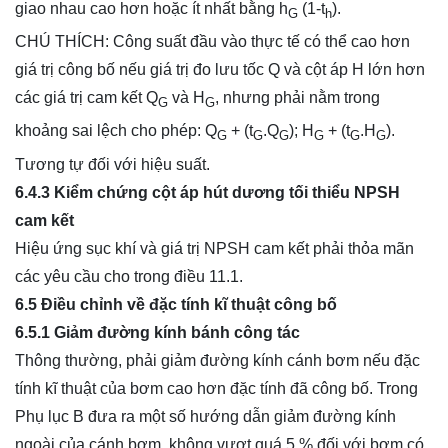
giao nhau cao hơn hoặc ít nhất bằng h
(1-t
).
G
h
CHÚ THÍCH: Công suất đầu vào thực tế có thể cao hơn
giá trị công bố nếu giá trị đo lưu tốc Q và cột áp H lớn hơn
các giá trị cam kết Q
và H
, nhưng phải nằm trong
G
G
khoảng sai lệch cho phép: Q
+ (t
.Q
); H
+ (t
.H
).
G
G
G
G
G
G
Tương tự đối với hiệu suất.
6.4.3 Kiểm chứng cột áp hút dương tối thiểu NPSH
cam kết
Hiệu ứng sục khí và giá trị NPSH cam kết phải thỏa mãn
các yêu cầu cho trong điều 11.1.
6.5 Điều chỉnh về đặc tính kĩ thuật công bố
6.5.1 Giảm đường kính bánh công tác
Thông thường, phải giảm đường kính cánh bơm nếu đặc
tính kĩ thuật của bơm cao hơn đặc tính đã công bố. Trong
Phụ lục B đưa ra một số hướng dẫn giảm đường kính
ngoài của cánh bơm, không vượt quá 5 % đối với bơm có