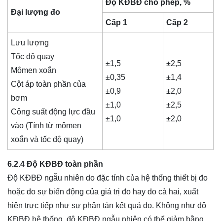
Độ KĐBĐ cho phép, %
Đại lượng đo
Cấp 1
Cấp 2
Lưu lượng
Tốc độ quay
±1,5
±2,5
Mômen xoắn
±0,35
±1,4
Cột áp toàn phần của
±0,9
±2,0
bơm
±1,0
±2,5
Công suất động lực đầu
±1,0
±2,0
vào (Tính từ mômen
xoắn và tốc độ quay)
6.2.4 Độ KĐBĐ toàn phần
Độ KĐBĐ ngẫu nhiên do đặc tính của hệ thống thiết bị đo
hoặc do sự biến động của giá trị đo hay do cả hai, xuất
hiện trực tiếp như sự phân tán kết quả đo. Không như độ
KĐBĐ hệ thống, độ KĐBĐ ngẫu nhiên có thể giảm bằng