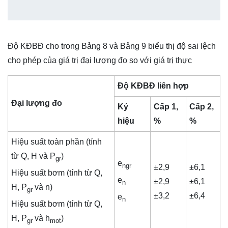
Độ KĐBĐ cho trong Bảng 8 và Bảng 9 biểu thị độ sai lệch
cho phép của giá trị đại lượng đo so với giá trị thực
Độ KĐBĐ liên hợp
Đại lượng đo
Ký
Cấp 1,
Cấp 2,
hiệu
%
%
Hiệu suất toàn phần (tính
từ Q, H và P
)
gr
e
ngr
±2,9
±6,1
Hiệu suất bơm (tính từ Q,
e
±2,9
±6,1
n
H, P
và n)
gr
±3,2
±6,4
e
n
Hiệu suất bơm (tính từ Q,
H, P­
và h
)
gr
mot