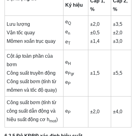
Cấp 1,
Cấp 2,
Ký hiệu
%
%
e
Q
Lưu lượng
±2,0
±3,5
e
Vận tốc quay
±0,5
±2,0
n
Mômen xoắn trục quay
±1,4
±3,0
e
T
Cột áp toàn phần của
e
H
bơm
e
Công suất truyền động
±1,5
±5,5
Pgr
Công suất bơm (tính từ
e
P
mômen và tốc độ quay)
Công suất bơm (tính từ
công suất dẫn động và
e
±2,0
±4,0
P
hiệu suất động cơ h
)
mot
6.2.5 Độ KĐBĐ xác định hiệu suất