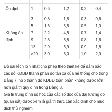
Ổn định
1
0,6
1,2
0,2
0,4
3
0,8
1,8
0,3
0,6
5
1,6
3,5
0,5
1,0
Không ổn
7
2,2
4,5
0,7
1,4
định
9
2,8
5,8
0,8
1,6
13
2,9
5,9
0,9
1,8
>20
3,0
6,0
1,0
2,0
Độ sai lệch lớn nhất cho phép theo thiết kế để đảm bảo
các độ KĐBĐ thành phần do tán xạ của hệ thống cho trong
Bảng 7, hợp thành độ KĐBĐ toàn phần không được lớn
hơn giá trị quy định trong Bảng 8.
Giá trị trung bình số học của các số đọc của đại lượng đo
(quan sát) được xem là giá trị thực cần xác định cho mục
đích thử nghiệm.