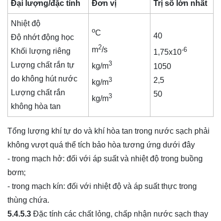
Đại lượng/đặc tính
Đơn vị
Trị số lớn nhất
Nhiệt độ
o
C
40
Độ nhớt động học
2
m
/s
-6
Khối lượng riêng
1,75x10
3
Lượng chất rắn tự
kg/m
1050
do không hút nước
2,5
3
kg/m
Lượng chất rắn
50
3
kg/m
không hòa tan
Tổng lượng khí tự do và khí hòa tan trong nước sạch phải
không vượt quá thể tích bảo hòa tương ứng dưới đây
- trong mạch hở: đối với áp suất và nhiệt độ trong buồng
bơm;
- trong mạch kín: đối với nhiệt độ và áp suất thực trong
thùng chứa.
5.4.5.3
Đặc tính các chất lỏng, chấp nhận nước sạch thay