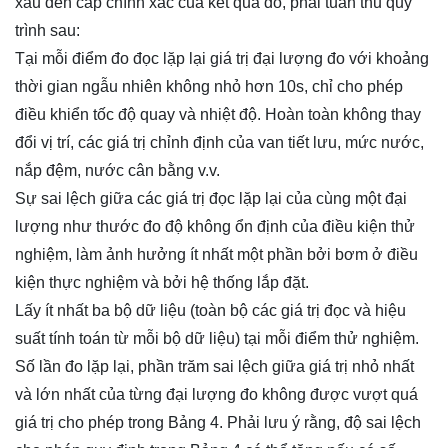
xấu đến cấp chính xác của kết quả đo, phải tuân thủ quy
trình sau:
Tại mỗi điểm đo đọc lặp lại giá trị đại lượng đo với khoảng
thời gian ngẫu nhiên không nhỏ hơn 10s, chỉ cho phép
điều khiển tốc độ quay và nhiệt độ. Hoàn toàn không thay
đổi vị trí, các giá trị chỉnh định của van tiết lưu, mức nước,
nắp đệm, nước cân bằng v.v.
Sự sai lệch giữa các giá trị đọc lặp lại của cùng một đại
lượng như thước đo độ không ổn định của điều kiện thử
nghiệm, làm ảnh hưởng ít nhất một phần bởi bơm ở điều
kiện thực nghiệm và bởi hệ thống lắp đặt.
Lấy ít nhất ba bộ dữ liệu (toàn bộ các giá trị đọc và hiệu
suất tính toán từ mỗi bộ dữ liệu) tại mỗi điểm thử nghiệm.
Số lần đo lặp lại, phần trăm sai lệch giữa giá trị nhỏ nhất
và lớn nhất của từng đại lượng đo không được vượt quá
giá trị cho phép trong Bảng 4. Phải lưu ý rằng, độ sai lệch