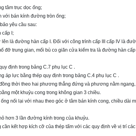
g tâm trục dọc ống;
nh với bán kính đường tròn ống;
bảo yêu cầu sau:
 cấp I;
 lên là đường hàn cấp I. Đối với công trình cấp III cấp IV là đư
ố đỡ trung gian, mối bù co giãn cửa kiểm tra là đường hàn cấp 
 quy định trong bảng C.7 phụ lục C .
g áp lực bằng thép quy định trong bảng C.4 phụ lục C .
i đồng thời theo hai phương thẳng đứng và phương nằm ngang, t
 bằng một khuỷu cong trong không gian 3 chiều.
g nối lại với nhau theo góc ở tâm bán kính cong, chiều dài 
ỏ hơn 3 lần đường kính trong của khuỷu.
 cần kết hợp kích cỡ của thép tấm với các quy định về vị trí c