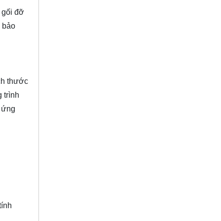
 gối đỡ
m bảo
ch thước
 trình
á ứng
tính