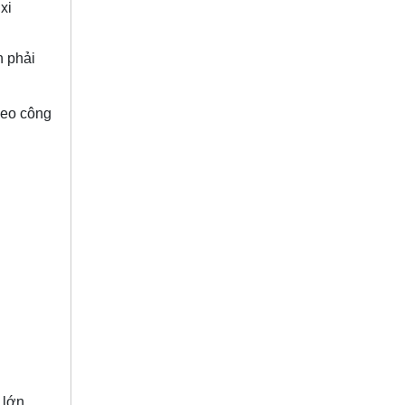
xi
n phải
heo công
 lớn