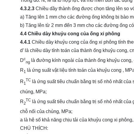
Trong đó: N, M là tổ hợp lực và mô men uốn tác dụng 
4.3.2.3
Chiều dầy thành ống được chọn tăng lên so với
a) Tăng lên 1 mm cho các đường ống không bị bào mò
b) Tăng lên từ 2 mm đến 3 mm cho các đường ống có 
4.4 Chiều dày khuỷu cong của ống xi phông
4.4.1
Chiều dày khuỷu cong của ống xi phông tính the
d’ là chiều dày tính toán của thành ống khuỷu cong, c
c
D
là đường kính ngoài của thành ống khuỷu cong,
ng
R
là ứng suất vật liệu tính toán của khuỷu cong , MPa
1
TC
R
là ứng suất tiêu chuẩn bằng trị số nhỏ nhất của 
1
chúng, MPa;
TC
R
là ứng suất tiêu chuẩn bằng trị số nhỏ nhất của 
2
chỗ nối của chúng, MPa;
a là hệ số khả năng chịu tải của khuỷu cong xi phông,
CHÚ THÍCH: