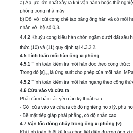
a) Áp lực lớn nhất xảy ra khi vận hành hoặc thử ngh
phông trong nhà máy;
b) Đối với cút cong chế tạo bằng ống hàn và có mối hà
nhân với hệ số 0,8.
4.4.2
Khuỷu cong kiểu hàn chôn ngầm dưới đất sâu hơ
thức (10) và (11) quy định tại 4.3.2.2.
4.5 Tính toán mối hàn ống xi phông
4.5.1
Tính toán kiểm tra mối hàn dọc theo công thức:
Trong đó [s]
là ứng suất cho phép của mối hàn, MPa
ha
4.5.2
Tính toán kiểm tra mối hàn ngang theo công thứ
4.6 Cửa vào và cửa ra
Phải đảm bảo các yêu cầu kỹ thuật sau:
- Gờ, cửa vào và cửa ra có độ nghiêng hợp lý, phù hợ
- Bề mặt tiếp giáp phải phẳng, có độ nhẵn cao.
4.7 Vận tốc dòng chảy trong ống xi phông (v)
Khi tính toán thiết kế lựa chọn tiết diện đường ống 