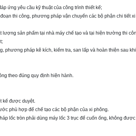
áp ứng yêu cầu kỹ thuật của công trình thiết kế;
g đoạn thi công, phương pháp vận chuyển các bộ phận chi tiết x
 lượng sản phẩm tại nhà máy chế tạo và tại hiện trường thi cô
t;
ng, phương pháp kê kích, kiểm tra, san lấp và hoàn thiện sau kh
hông theo đúng quy định hiện hành.
t kế được duyệt.
hước phù hợp để chế tạo các bộ phận của xi phông.
háp lốc tròn phải dùng máy lốc 3 trục để cuốn ống, không được