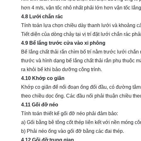
hơn 4 m/s, vận tốc nhỏ nhất phải lớn hơn vận tốc lắn
4.8 Lưới chắn rác
Tính toán lựa chọn chiều dày thanh lưới và khoảng cá
Tiết diện của dòng chảy tại vị trí đặt lưới chắn rác ph
4.9 Bể lắng trước cửa vào xi phông
Bể lắng chất thải rắn chìm bố trí nằm trước lưới chắ
thước và hình dạng bể lắng chất thải rắn phụ thuộc mật
ra khỏi bể khi bảo dưỡng công trình.
4.10 Khớp co giãn
Khớp co giãn để nối đoạn ống đối đầu, có đường tâm 
theo chiều dọc ống. Các đầu nối phải thuận chiều th
4.11 Gối đỡ néo
Tính toán thiết kế gối đỡ néo phải đảm bảo:
a) Gối bằng bê tông cốt thép liên kết với nền móng côn
b) Phải néo ống vào gối đỡ bằng các đai thép.
4.12 Gối đỡ trung gian