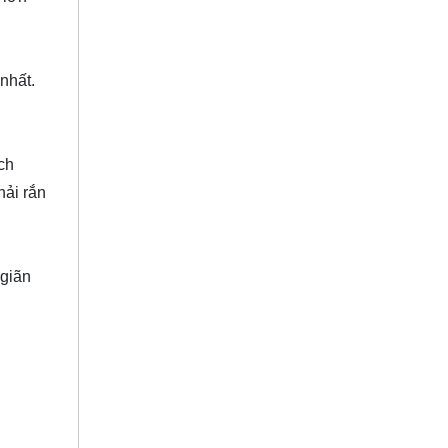
nhất.
ch
hải rắn
 giãn