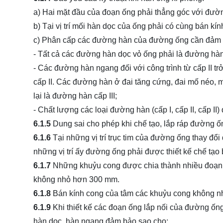
a) Hai mặt đầu của đoạn ống phải thẳng góc với đườn
b) Tại vị trí mối hàn dọc của ống phải có cùng bán kí
c) Phân cấp các đường hàn của đường ống cần đảm 
- Tất cả các đường hàn dọc vỏ ống phải là đường hàn
- Các đường hàn ngang đối với công trình từ cấp II trở
cấp II. Các đường hàn ở đai tăng cứng, đai mố néo, m
lại là đường hàn cấp III;
- Chất lượng các loại đường hàn (cấp I, cấp II, cấp II)
6.1.5
Dung sai cho phép khi chế tạo, lắp ráp đường ốn
6.1.6
Tại những vị trí trục tim của đường ống thay đổ
những vị trí ấy đường ống phải được thiết kế chế tạo
6.1.7
Những khuỷu cong được chia thành nhiều đoạn ốn
không nhỏ hơn 300 mm.
6.1.8
Bán kính cong của tâm các khuỷu cong không nh
6.1.9
Khi thiết kế các đoạn ống lắp nối của đường ống
hàn dọc, hàn ngang đảm bảo sao cho: