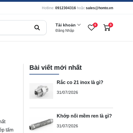
Hotline:
0912304316
hoặc
sales@honto.vn
Tài khoản
0
0
Đăng Nhập
Bài viết mới nhất
Rắc co 21 inox là gì?
31/07/2026
Khớp nối mềm ren là gì?
hất
31/07/2026
hép tấm