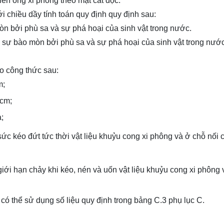
lên ống xi phông theo mặt cắt dọc.
 chiều dầy tính toán quy định quy định sau:
n bởi phù sa và sự phá hoại của sinh vật trong nước.
sự bào mòn bởi phù sa và sự phá hoại của sinh vật trong nước
o công thức sau:
m;
 cm;
;
sức kéo đứt tức thời vật liệu khuỷu cong xi phông và ở chỗ nối 
giới hạn chảy khi kéo, nén và uốn vật liệu khuỷu cong xi phông 
 có thể sử dụng số liệu quy định trong bảng C.3 phụ lục C.