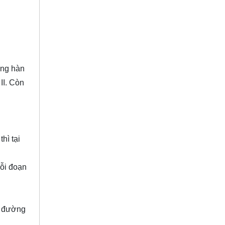
ờng hàn
II. Còn
hì tại
mỗi đoạn
ác đường