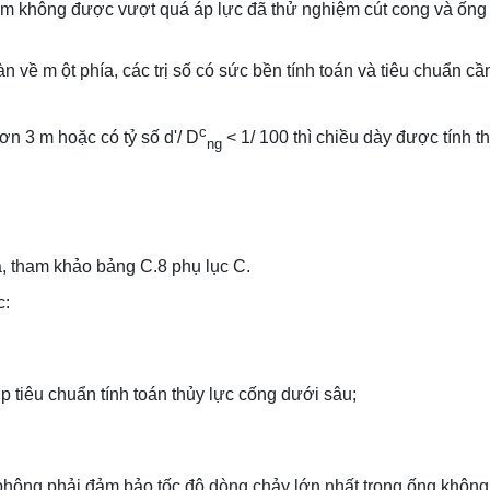
iệm không được vượt quá áp lực đã thử nghiệm cút cong và ống 
n về m ột phía, các trị số có sức bền tính toán và tiêu chuẩn cầ
c
n 3 m hoặc có tỷ số d'/ D
< 1/ 100 thì chiều dày được tính t
ng
, tham khảo bảng C.8 phụ lục C.
c:
p tiêu chuẩn tính toán thủy lực cống dưới sâu;
xi phông phải đảm bảo tốc độ dòng chảy lớn nhất trong ống không