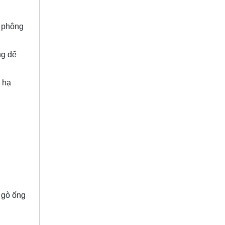
i phông
ng để
i hạ
 gò ống