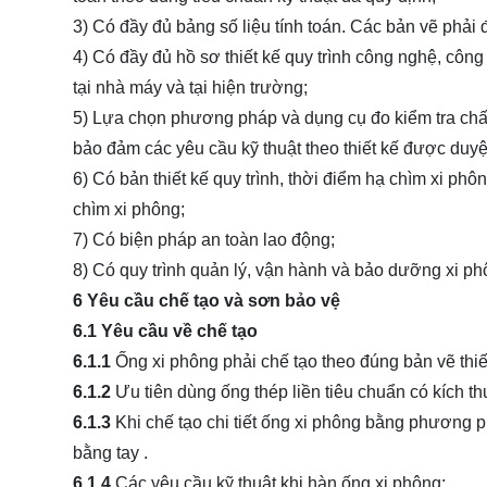
3) Có đầy đủ bảng số liệu tính toán. Các bản vẽ phải đ
4) Có đầy đủ hồ sơ thiết kế quy trình công nghệ, côn
tại nhà máy và tại hiện trường;
5) Lựa chọn phương pháp và dụng cụ đo kiểm tra chất
bảo đảm các yêu cầu kỹ thuật theo thiết kế được duyệ
6) Có bản thiết kế quy trình, thời điểm hạ chìm xi phô
chìm xi phông;
7) Có biện pháp an toàn lao động;
8) Có quy trình quản lý, vận hành và bảo dưỡng xi p
6 Yêu cầu chế tạo và sơn bảo vệ
6.1 Yêu cầu về chế tạo
6.1.1
Ống xi phông phải chế tạo theo đúng bản vẽ thiế
6.1.2
Ưu tiên dùng ống thép liền tiêu chuẩn có kích t
6.1.3
Khi chế tạo chi tiết ống xi phông bằng phương p
bằng tay .
6.1.4
Các yêu cầu kỹ thuật khi hàn ống xi phông: