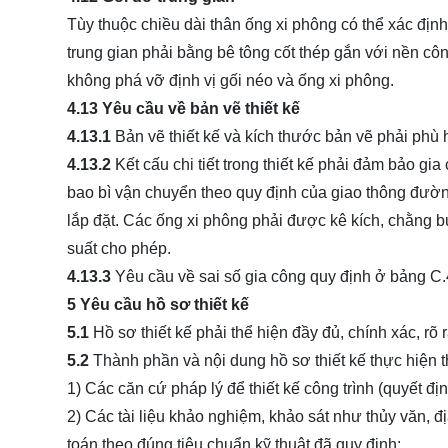
Tùy thuộc chiều dài thân ống xi phông có thể xác địn
trung gian phải bằng bê tông cốt thép gắn với nền công
không phá vỡ định vị gối néo và ống xi phông.
4.13 Yêu cầu về bản vẽ thiết kế
4.13.1
Bản vẽ thiết kế và kích thước bản vẽ phải phù 
4.13.2
Kết cấu chi tiết trong thiết kế phải đảm bảo gi
bao bì vận chuyển theo quy định của giao thông đườn
lắp đặt. Các ống xi phông phải được kê kích, chằng
suất cho phép.
4.13.3
Yêu cầu về sai số gia công quy định ở bảng C.
5 Yêu cầu hồ sơ thiết kế
5.1
Hồ sơ thiết kế phải thể hiện đầy đủ, chính xác, rõ 
5.2
Thành phần và nội dung hồ sơ thiết kế thực hiện t
1) Các căn cứ pháp lý để thiết kế công trình (quyết định
2) Các tài liệu khảo nghiệm, khảo sát như thủy văn, 
toán theo đúng tiêu chuẩn kỹ thuật đã quy định;