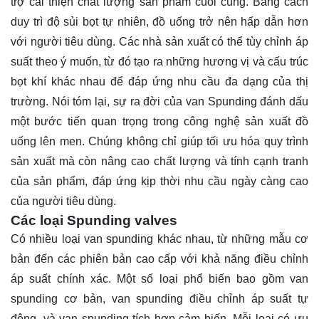
trợ cải thiện chất lượng sản phẩm cuối cùng. Bằng cách
duy trì độ sủi bọt tự nhiên, đồ uống trở nên hấp dẫn hơn
với người tiêu dùng. Các nhà sản xuất có thể tùy chỉnh áp
suất theo ý muốn, từ đó tạo ra những hương vị và cấu trúc
bọt khí khác nhau để đáp ứng nhu cầu đa dạng của thị
trường. Nói tóm lại, sự ra đời của van Spunding đánh dấu
một bước tiến quan trọng trong công nghệ sản xuất đồ
uống lên men. Chúng không chỉ giúp tối ưu hóa quy trình
sản xuất mà còn nâng cao chất lượng và tính cạnh tranh
của sản phẩm, đáp ứng kịp thời nhu cầu ngày càng cao
của người tiêu dùng.
Các loại Spunding valves
Có nhiều loại van spunding khác nhau, từ những mẫu cơ
bản đến các phiên bản cao cấp với khả năng điều chỉnh
áp suất chính xác. Một số loại phổ biến bao gồm van
spunding cơ bản, van spunding điều chỉnh áp suất tự
động, và van spunding tích hợp cảm biến. Mỗi loại có ưu