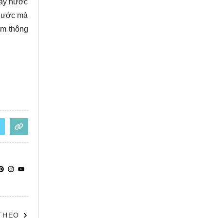
hảy nước
 nước mà
êm thông
 THEO