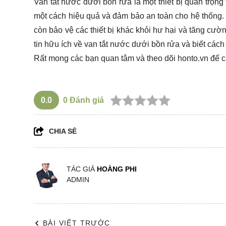
Van tắt nước dưới bồn rửa là một thiết bị quan trọn
một cách hiệu quả và đảm bảo an toàn cho hệ thống. V
còn bảo vệ các thiết bị khác khỏi hư hại và tăng cườ
tin hữu ích về van tắt nước dưới bồn rửa và biết cách
Rất mong các bạn quan tâm và theo dõi
honto.vn
để c
0.0
0
Đánh giá
CHIA SẺ
TÁC GIẢ
HOÀNG PHI
ADMIN
BÀI VIẾT TRƯỚC