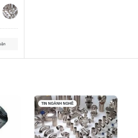
uận
TIN NGÀNH NGHỀ