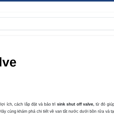
lve
ợi ích, cách lắp đặt và bảo trì
sink shut off valve,
từ đó giú
. Hãy cùng
khám phá
chi tiết về van tắt nước dưới bồn rửa và t