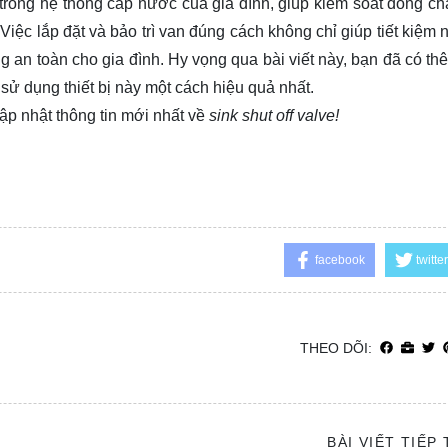
g trong hệ thống cấp nước của gia đình, giúp kiểm soát dòng c
iệc lắp đặt và bảo trì van đúng cách không chỉ giúp tiết kiệm
ng an toàn cho gia đình. Hy vọng qua bài viết này, bạn đã có th
 sử dụng thiết bị này một cách hiệu quả nhất.
ập nhật thông tin mới nhất về
sink shut off valve!
facebook
twitter
THEO DÕI:
BÀI VIẾT TIẾP