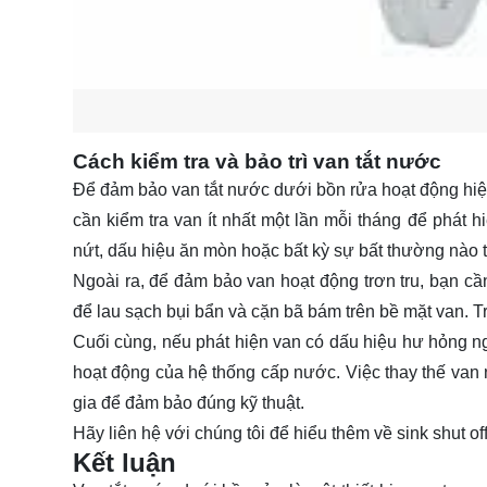
Cách kiểm tra và bảo trì van tắt nước
Để đảm bảo van tắt nước dưới bồn rửa hoạt động hiệu q
cần kiểm tra van ít nhất một lần mỗi tháng để phát 
nứt, dấu hiệu ăn mòn hoặc bất kỳ sự bất thường nào t
Ngoài ra, để đảm bảo van hoạt động trơn tru, bạn 
để lau sạch bụi bẩn và cặn bã bám trên bề mặt van. T
Cuối cùng, nếu phát hiện van có dấu hiệu hư hỏng n
hoạt động của hệ thống cấp nước. Việc thay thế va
gia để đảm bảo đúng kỹ thuật.
Hãy
liên hệ
với chúng tôi để hiểu thêm về sink shut off
Kết luận