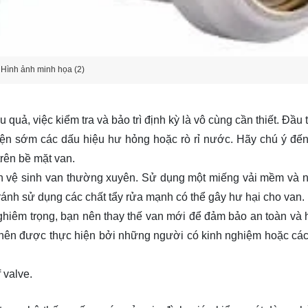
Hình ảnh minh họa (2)
uả, việc kiểm tra và bảo trì định kỳ là vô cùng cần thiết. Đầu 
hiện sớm các dấu hiệu hư hỏng hoặc rò rỉ nước. Hãy chú ý đến
rên bề mặt van.
cần vệ sinh van thường xuyên. Sử dụng một miếng vải mềm và
ránh sử dụng các chất tẩy rửa mạnh có thể gây hư hại cho van.
ghiêm trọng, bạn nên thay thế van mới để đảm bảo an toàn và 
n nên được thực hiện bởi những người có kinh nghiệm hoặc cá
 valve.