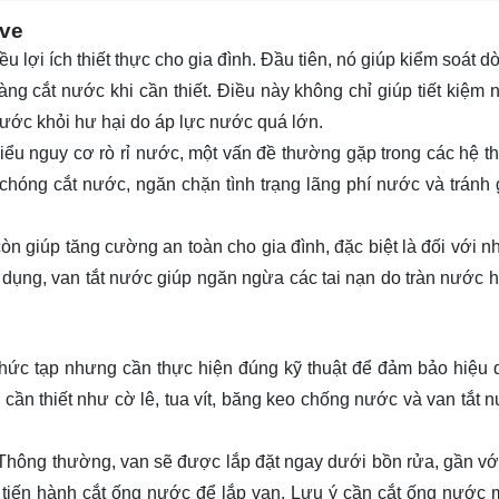
lve
 lợi ích thiết thực cho gia đình. Đầu tiên, nó giúp kiểm soát 
g cắt nước khi cần thiết. Điều này không chỉ giúp tiết kiệm
 nước khỏi hư hại do áp lực nước quá lớn.
iểu nguy cơ rò rỉ nước, một vấn đề thường gặp trong các hệ t
 chóng cắt nước, ngăn chặn tình trạng lãng phí nước và tránh g
n giúp tăng cường an toàn cho gia đình, đặc biệt là đối với n
dụng, van tắt nước giúp ngăn ngừa các tai nạn do tràn nước ho
phức tạp nhưng cần thực hiện đúng kỹ thuật để đảm bảo hiệu 
cần thiết như cờ lê, tua vít, băng keo chống nước và van tắt 
ớc. Thông thường, van sẽ được lắp đặt ngay dưới bồn rửa, gần v
n tiến hành cắt ống nước để lắp van. Lưu ý cần cắt ống nước 