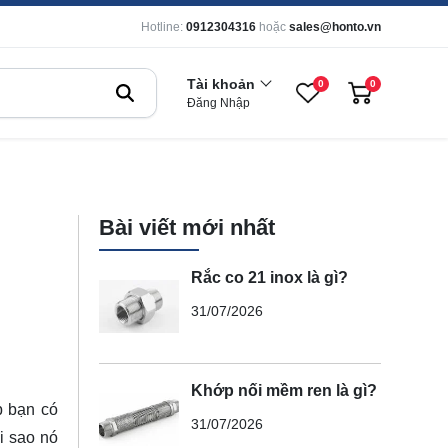
Hotline:
0912304316
hoặc
sales@honto.vn
Tài khoản
0
0
Đăng Nhập
Bài viết mới nhất
Rắc co 21 inox là gì?
31/07/2026
Khớp nối mềm ren là gì?
p bạn có
31/07/2026
ại sao nó