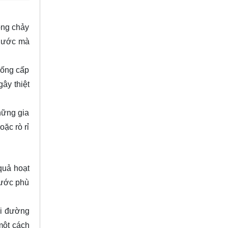
dòng chảy
 nước mà
hống cấp
ây thiệt
hững gia
ặc rò rỉ
quả hoạt
nước phù
ới đường
một cách