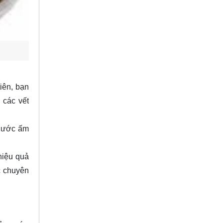
tiên, bạn
 các vết
 nước ấm
hiệu quả
c chuyên