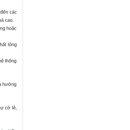
 đến các
uá cao.
óng hoặc
hất lỏng
hệ thống
là hướng
ư cờ lê,