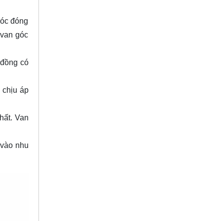
góc đóng
 van góc
 đồng có
 chịu áp
hất. Van
 vào nhu