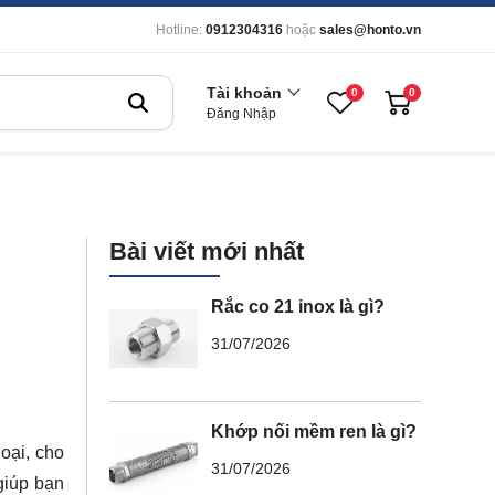
Hotline:
0912304316
hoặc
sales@honto.vn
Tài khoản
0
0
Đăng Nhập
Bài viết mới nhất
Rắc co 21 inox là gì?
31/07/2026
Khớp nối mềm ren là gì?
loại, cho
31/07/2026
giúp bạn