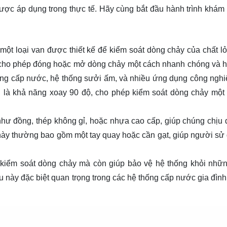
ược áp dụng trong thực tế. Hãy cùng bắt đầu hành trình khám
à một loại van được thiết kế để kiểm soát dòng chảy của chất l
ệt cho phép đóng hoặc mở dòng chảy một cách nhanh chóng và h
ng cấp nước, hệ thống sưởi ấm, và nhiều ứng dụng công nghi
g là khả năng xoay 90 độ, cho phép kiểm soát dòng chảy một
như đồng, thép không gỉ, hoặc nhựa cao cấp, giúp chúng chịu
 này thường bao gồm một tay quay hoặc cần gạt, giúp người sử
c kiểm soát dòng chảy mà còn giúp bảo vệ hệ thống khỏi nhữ
 này đặc biệt quan trọng trong các hệ thống cấp nước gia đình