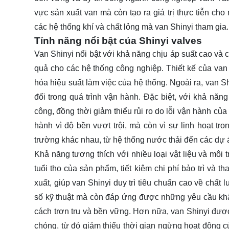
vực sản xuất van mà còn tạo ra giá trị thực tiễn ch
các hệ thống khí và chất lỏng mà van Shinyi tham gia.
Tính năng nổi bật của Shinyi valves
Van Shinyi nổi bật với khả năng chịu áp suất cao và 
quả cho các hệ thống công nghiệp. Thiết kế của van 
hóa hiệu suất làm việc của hệ thống. Ngoài ra, van Sh
đối trong quá trình vận hành. Đặc biệt, với khả năng
công, đồng thời giảm thiểu rủi ro do lỗi vận hành củ
hành vì độ bền vượt trội, mà còn vì sự linh hoạt t
trường khác nhau, từ hệ thống nước thải đến các dự 
Khả năng tương thích với nhiều loại vật liệu và môi 
tuổi thọ của sản phẩm, tiết kiệm chi phí bảo trì và t
xuất, giúp van Shinyi duy trì tiêu chuẩn cao về chất
số kỹ thuật mà còn đáp ứng được những yêu cầu kh
cách trơn tru và bền vững. Hơn nữa, van Shinyi được
chóng, từ đó giảm thiểu thời gian ngừng hoạt động c