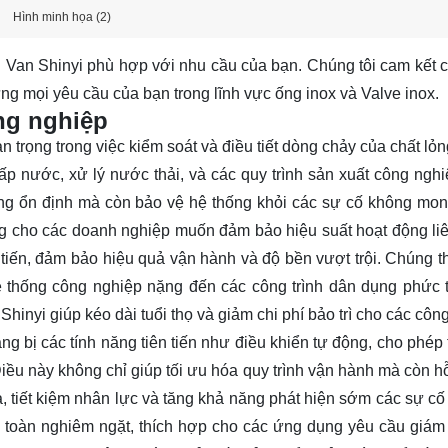
Hình minh họa (2)
ại Van Shinyi phù hợp với nhu cầu của bạn. Chúng tôi cam kết 
ng mọi yêu cầu của bạn trong lĩnh vực ống inox và Valve inox.
ông nghiệp
 trọng trong việc kiểm soát và điều tiết dòng chảy của chất lỏn
p nước, xử lý nước thải, và các quy trình sản xuất công nghi
ượng ổn định mà còn bảo vệ hệ thống khỏi các sự cố không mo
ởng cho các doanh nghiệp muốn đảm bảo hiệu suất hoạt động liê
 tiến, đảm bảo hiệu quả vận hành và độ bền vượt trội. Chúng t
ệ thống công nghiệp nặng đến các công trình dân dụng phức 
nyi giúp kéo dài tuổi thọ và giảm chi phí bảo trì cho các công 
 bị các tính năng tiên tiến như điều khiển tự động, cho phép 
Điều này không chỉ giúp tối ưu hóa quy trình vận hành mà còn hỗ
a, tiết kiệm nhân lực và tăng khả năng phát hiện sớm các sự cố
n toàn nghiêm ngặt, thích hợp cho các ứng dụng yêu cầu giám 