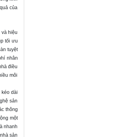
 quả của
 và hiệu
p tối ưu
oàn tuyệt
phí nhân
nhà điều
hiều môi
 kéo dài
 nghệ sản
ác thông
động một
và nhanh
 nhà sản