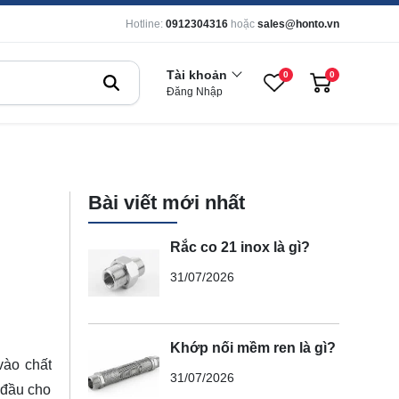
Hotline:
0912304316
hoặc
sales@honto.vn
Tài khoản
0
0
Đăng Nhập
Bài viết mới nhất
Rắc co 21 inox là gì?
31/07/2026
Khớp nối mềm ren là gì?
vào chất
31/07/2026
 đầu cho