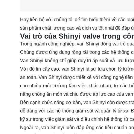
Hãy
liên hệ
với chúng tôi để tìm hiểu thêm về các lo
sản phẩm chất lượng cao và dịch vụ tốt nhất để đáp ứ
Vai trò của Shinyi valve trong c
Trong ngành công nghiệp, van Shinyi đóng vai trò quan
Chúng được ứng dụng rộng rãi trong các hệ thống cấ
Van Shinyi không chỉ giúp duy trì áp suất và lưu l
Với độ tin cậy cao, van Shinyi là sự lựa chọn lý tư
an toàn. Van Shinyi được thiết kế với công nghệ tiên
cho nhiều môi trường làm việc khác nhau, từ các h
năng chống ăn mòn và chịu được áp lực cao của van Shi
Bên cạnh chức năng cơ bản, van Shinyi còn được trang
dễ dàng với các hệ thống giám sát và quản lý từ xa. 
kỹ sư trong việc giám sát và điều chỉnh hệ thống từ x
Ngoài ra, van Shinyi luôn đáp ứng các tiêu chuẩn a