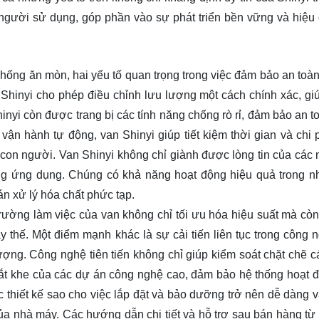
o người sử dụng, góp phần vào sự phát triển bền vững và hiệu
chống ăn mòn, hai yếu tố quan trọng trong việc đảm bảo an toàn
Shinyi cho phép điều chỉnh lưu lượng một cách chính xác, giú
inyi còn được trang bị các tính năng chống rò rỉ, đảm bảo an t
 vận hành tự động, van Shinyi giúp tiết kiệm thời gian và chi 
a con người. Van Shinyi không chỉ giành được lòng tin của các 
rong ứng dụng. Chúng có khả năng hoạt động hiệu quả trong n
án xử lý hóa chất phức tạp.
trường làm việc của van không chỉ tối ưu hóa hiệu suất mà còn
hay thế. Một điểm mạnh khác là sự cải tiến liên tục trong công
 lượng. Công nghệ tiên tiến không chỉ giúp kiểm soát chặt chẽ c
ắt khe của các dự án công nghệ cao, đảm bảo hệ thống hoạt 
 thiết kế sao cho việc lắp đặt và bảo dưỡng trở nên dễ dàng 
ủa nhà máy. Các hướng dẫn chi tiết và hỗ trợ sau bán hàng từ