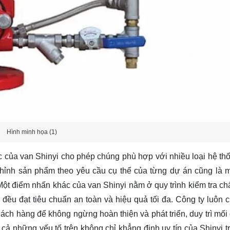
Hình minh họa (1)
c của van Shinyi cho phép chúng phù hợp với nhiều loại hệ th
hỉnh sản phẩm theo yêu cầu cụ thể của từng dự án cũng là m
ột điểm nhấn khác của van Shinyi nằm ở quy trình kiểm tra ch
ều đạt tiêu chuẩn an toàn và hiệu quả tối đa. Công ty luôn c
ách hàng để không ngừng hoàn thiện và phát triển, duy trì mối
cả những yếu tố trên không chỉ khẳng định uy tín của Shinyi tr