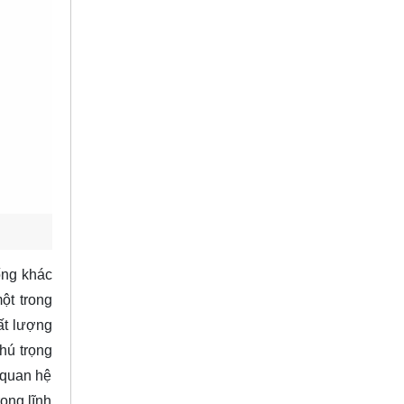
ống khác
ột trong
ất lượng
hú trọng
 quan hệ
ong lĩnh