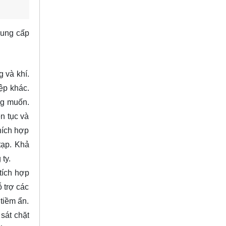
cung cấp
g và khí.
ệp khác.
ng muốn.
n tục và
hích hợp
tạp. Khả
ty.
tích hợp
 trợ các
 tiềm ẩn.
sát chặt