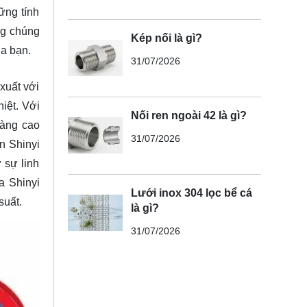
ững tính
ng chúng
Kép nối là gì?
ủa bạn.
31/07/2026
xuất với
iệt. Với
Nối ren ngoài 42 là gì?
càng cao
31/07/2026
an Shinyi
 sự linh
a Shinyi
Lưới inox 304 lọc bể cá
suất.
là gì?
31/07/2026