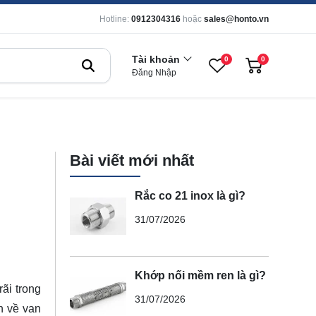
Hotline:
0912304316
hoặc
sales@honto.vn
Tài khoản
0
0
Đăng Nhập
Bài viết mới nhất
Rắc co 21 inox là gì?
31/07/2026
Khớp nối mềm ren là gì?
ãi trong
31/07/2026
n về van