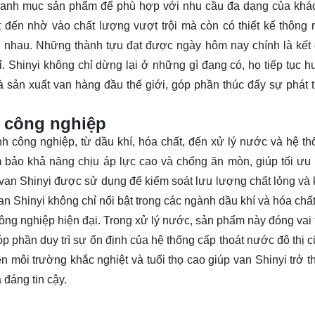
 danh mục sản phẩm để phù hợp với nhu cầu đa dạng của khá
đến nhờ vào chất lượng vượt trội mà còn có thiết kế thông 
c nhau. Những thành tựu đạt được ngày hôm nay chính là kết
 Shinyi không chỉ dừng lại ở những gì đang có, họ tiếp tục h
à sản xuất van hàng đầu thế giới, góp phần thúc đẩy sự phát t
g công nghiệp
h công nghiệp, từ dầu khí, hóa chất, đến xử lý nước và hệ th
m bảo khả năng chịu áp lực cao và chống ăn mòn, giúp tối ưu
 van Shinyi được sử dụng để kiểm soát lưu lượng chất lỏng và 
Van Shinyi không chỉ nổi bật trong các ngành dầu khí và hóa chấ
công nghiệp hiện đại. Trong xử lý nước, sản phẩm này đóng vai 
góp phần duy trì sự ổn định của hệ thống cấp thoát nước đô thị 
 môi trường khắc nghiệt và tuổi thọ cao giúp van Shinyi trở t
đáng tin cậy.