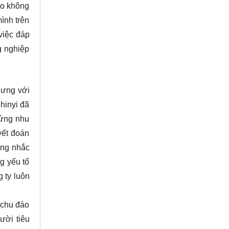
ảo không
mình trên
việc đáp
g nghiệp
hưng với
hinyi đã
 ứng nhu
yết đoán
ông nhắc
g yếu tố
 ty luôn
 chu đáo
ười tiêu