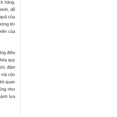
ch hàng.
minh, dễ
 quả của
ướng tới
riển của
ống điều
 hóa quy
khí, đảm
t mà còn
trò quan
cũng như
hành lựa