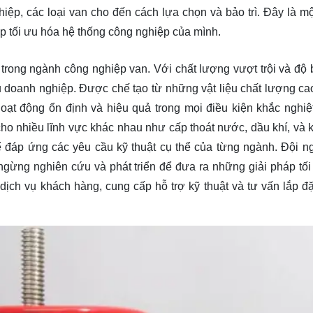
ghiệp, các loại van cho đến cách lựa chọn và bảo trì. Đây là m
p tối ưu hóa hệ thống công nghiệp của mình.
 trong ngành công nghiệp van. Với chất lượng vượt trội và độ 
u doanh nghiệp. Được chế tạo từ những vật liệu chất lượng ca
oạt động ổn định và hiệu quả trong mọi điều kiện khắc nghiệt
o nhiều lĩnh vực khác nhau như cấp thoát nước, dầu khí, và k
để đáp ứng các yêu cầu kỹ thuật cụ thể của từng ngành. Đội n
gừng nghiên cứu và phát triển để đưa ra những giải pháp tối
ịch vụ khách hàng, cung cấp hỗ trợ kỹ thuật và tư vấn lắp đặt