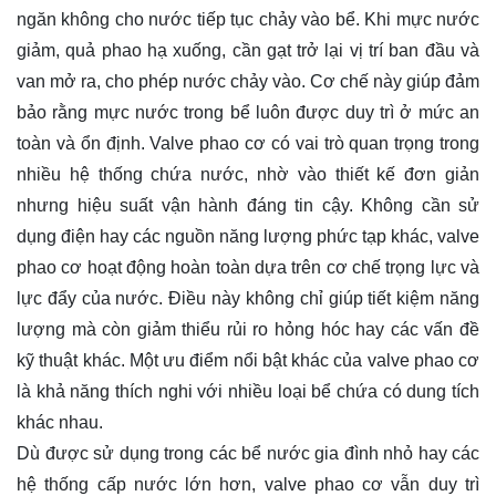
ngăn không cho nước tiếp tục chảy vào bể. Khi mực nước
giảm, quả phao hạ xuống, cần gạt trở lại vị trí ban đầu và
van mở ra, cho phép nước chảy vào. Cơ chế này giúp đảm
bảo rằng mực nước trong bể luôn được duy trì ở mức an
toàn và ổn định. Valve phao cơ có vai trò quan trọng trong
nhiều hệ thống chứa nước, nhờ vào thiết kế đơn giản
nhưng hiệu suất vận hành đáng tin cậy. Không cần sử
dụng điện hay các nguồn năng lượng phức tạp khác, valve
phao cơ hoạt động hoàn toàn dựa trên cơ chế trọng lực và
lực đẩy của nước. Điều này không chỉ giúp tiết kiệm năng
lượng mà còn giảm thiểu rủi ro hỏng hóc hay các vấn đề
kỹ thuật khác. Một ưu điểm nổi bật khác của valve phao cơ
là khả năng thích nghi với nhiều loại bể chứa có dung tích
khác nhau.
Dù được sử dụng trong các bể nước gia đình nhỏ hay các
hệ thống cấp nước lớn hơn, valve phao cơ vẫn duy trì