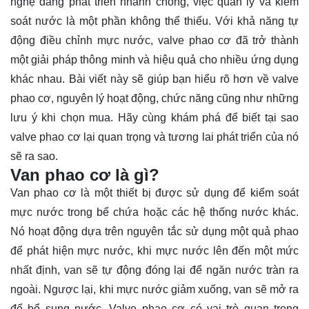
nghệ đang phát triển nhanh chóng, việc quản lý và kiểm
soát nước là một phần không thể thiếu. Với khả năng tự
động điều chỉnh mực nước, valve phao cơ đã trở thành
một giải pháp thông minh và hiệu quả cho nhiều ứng dụng
khác nhau. Bài viết này sẽ giúp bạn hiểu rõ hơn về valve
phao cơ, nguyên lý hoạt động, chức năng cũng như những
lưu ý khi chọn mua. Hãy cùng
khám phá
để biết tại sao
valve phao cơ lại quan trọng và tương lai phát triển của nó
sẽ ra sao.
Van phao cơ là gì?
Van phao cơ là một thiết bị được sử dụng để kiểm soát
mực nước trong bể chứa hoặc các hệ thống nước khác.
Nó hoạt động dựa trên nguyên tắc sử dụng một quả phao
để phát hiện mực nước, khi mực nước lên đến một mức
nhất định, van sẽ tự động đóng lại để ngăn nước tràn ra
ngoài. Ngược lại, khi mực nước giảm xuống, van sẽ mở ra
để bổ sung nước. Valve phao cơ có vai trò quan trọng