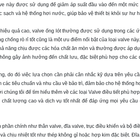
ve này được sử dụng để giảm áp suất đầu vào đến một mức 
sạch và hệ thống hơi nước, giúp bảo vệ thiết bị khỏi sự hư h
 hiệu quả cao, valve ống lót thường được sử dụng trong các 
hống rò rỉ tốt cũng là một ưu điểm nổi bật của loại valve này.
hả năng chịu được các hóa chất ăn mòn và thường được áp dụ
ông gây ảnh hưởng đến chất lưu, đặc biệt phù hợp cho các q
êng, do đó việc lựa chọn cần phải cân nhắc kỹ dựa trên yêu cầ
nh các tiêu chuẩn và nhu cầu về bảo trì, đảm bảo cho hệ thống h
i chúng tôi để tìm hiểu thêm về các loại Valve điều tiết phù hợ
 chất lượng cao và dịch vụ tốt nhất để đáp ứng mọi yêu cầu
phần chính như thân valve, đĩa valve, trục điều khiển và bộ đi
và chịu nhiệt tốt như thép không gỉ hoặc hợp kim đặc biệt. Đĩa 