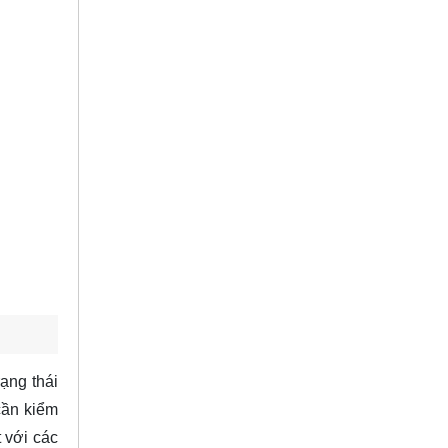
ạng thái
cần kiểm
 với các