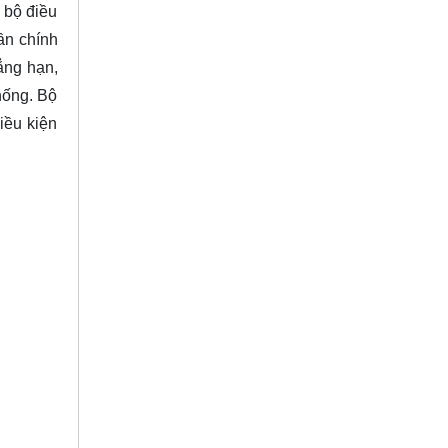
 bộ điều
ần chính
hẳng hạn,
hống. Bộ
iều kiện