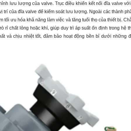
ỉnh lưu lượng của valve. Trục điều khiển kết nối đĩa valve với
 trí của đĩa valve để kiểm soát lưu lượng. Ngoài các thành ph
ằm tối ưu hóa khả năng làm việc và tăng tuổi thọ của thiết bị. C
 rỉ chất lỏng hoặc khí, giúp duy trì áp suất ổn định trong hệ t
ất và chịu nhiệt tốt, đảm bảo hoạt động bền bỉ dưới những đ