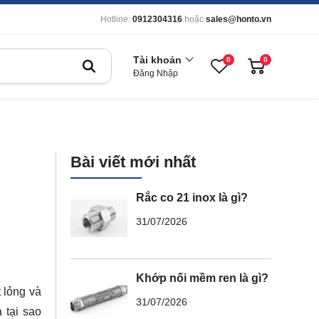
Hotline:
0912304316
hoặc
sales@honto.vn
Tài khoản
0
0
Đăng Nhập
Bài viết mới nhất
Rắc co 21 inox là gì?
31/07/2026
Khớp nối mềm ren là gì?
 lỏng và
31/07/2026
 tại sao