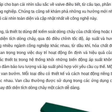
p cho bạn cái nhìn sâu sắc về valve điều tiết, từ cấu tạo, phân
ông nghiệp. Chúng ta cũng sẽ
khám phá
những xu hướng mới nh
có cái nhìn toàn diện và cập nhật nhất về công nghệ này.
ng, là thiết bị dùng để kiểm soát dòng chảy của chất lỏng hoặc 
diện tích dòng chảy, qua đó điều chỉnh tốc độ, áp suất và h
ng nhiều ngành công nghiệp khác nhau, từ dầu khí, hóa chất đ
an trọng trong việc duy trì hoạt động ổn định và hiệu quả củ
ác thiết bị trong hệ thống khỏi những biến động áp suất kh
 đảm bảo lưu lượng và áp suất phù hợp với yêu cầu cụ thể. Một
 van bướm. Mỗi loại đều có thiết kế và cách hoạt động riêng b
ác nhau. Van cầu thường được sử dụng trong các ứng dụng 
hay đổi diện tích dòng chảy một cách dễ dàng.