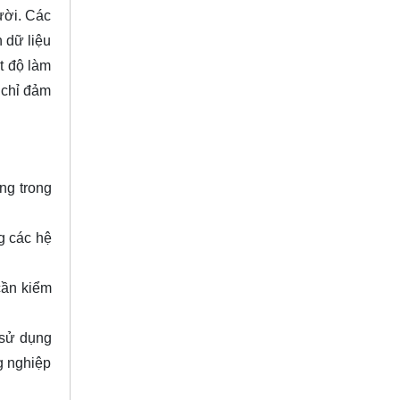
ười. Các
 dữ liệu
ệt độ làm
 chỉ đảm
ng trong
g các hệ
cần kiểm
 sử dụng
g nghiệp