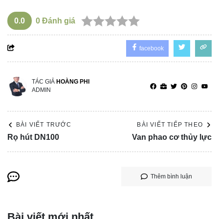
0.0
0
Đánh giá
facebook
TÁC GIẢ
HOÀNG PHI
ADMIN
BÀI VIẾT TRƯỚC
BÀI VIẾT TIẾP THEO
Rọ hút DN100
Van phao cơ thủy lực
Thêm bình luận
Bài viết mới nhất