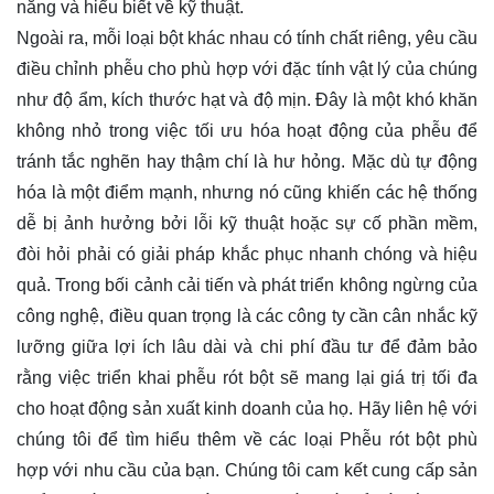
năng và hiểu biết về kỹ thuật.
Ngoài ra, mỗi loại bột khác nhau có tính chất riêng, yêu cầu
điều chỉnh phễu cho phù hợp với đặc tính vật lý của chúng
như độ ẩm, kích thước hạt và độ mịn. Đây là một khó khăn
không nhỏ trong việc tối ưu hóa hoạt động của phễu để
tránh tắc nghẽn hay thậm chí là hư hỏng. Mặc dù tự động
hóa là một điểm mạnh, nhưng nó cũng khiến các hệ thống
dễ bị ảnh hưởng bởi lỗi kỹ thuật hoặc sự cố phần mềm,
đòi hỏi phải có giải pháp khắc phục nhanh chóng và hiệu
quả. Trong bối cảnh cải tiến và phát triển không ngừng của
công nghệ, điều quan trọng là các công ty cần cân nhắc kỹ
lưỡng giữa lợi ích lâu dài và chi phí đầu tư để đảm bảo
rằng việc triển khai phễu rót bột sẽ mang lại giá trị tối đa
cho hoạt động sản xuất kinh doanh của họ. Hãy
liên hệ
với
chúng tôi để tìm hiểu thêm về các loại Phễu rót bột phù
hợp với nhu cầu của bạn. Chúng tôi cam kết cung cấp sản