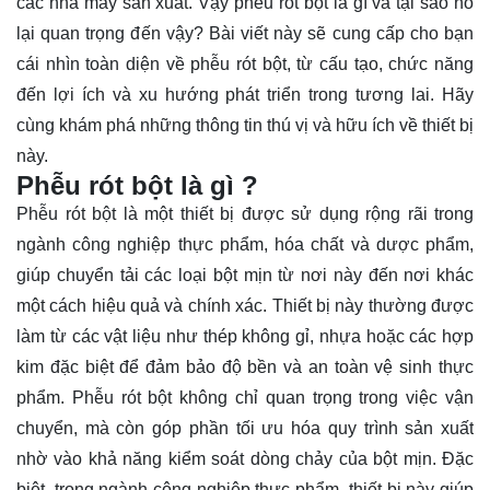
các nhà máy sản xuất. Vậy phễu rót bột là gì và tại sao nó
lại quan trọng đến vậy? Bài viết này sẽ cung cấp cho bạn
cái nhìn toàn diện về phễu rót bột, từ cấu tạo, chức năng
đến lợi ích và xu hướng phát triển trong tương lai. Hãy
cùng
khám phá
những thông tin thú vị và hữu ích về thiết bị
này.
Phễu rót bột là gì ?
Phễu rót bột là một thiết bị được sử dụng rộng rãi trong
ngành công nghiệp thực phẩm, hóa chất và dược phẩm,
giúp chuyển tải các loại bột mịn từ nơi này đến nơi khác
một cách hiệu quả và chính xác. Thiết bị này thường được
làm từ các vật liệu như thép không gỉ, nhựa hoặc các hợp
kim đặc biệt để đảm bảo độ bền và an toàn vệ sinh thực
phẩm. Phễu rót bột không chỉ quan trọng trong việc vận
chuyển, mà còn góp phần tối ưu hóa quy trình sản xuất
nhờ vào khả năng kiểm soát dòng chảy của bột mịn. Đặc
biệt, trong ngành công nghiệp thực phẩm, thiết bị này giúp