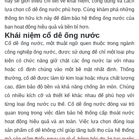
này sẽ giới thiệu chi tiết về khái niệm, công dụng và cách
lựa chọn cổ dê ống nước phù hợp. Cùng
khám phá
những
thông tin hữu ích này để đảm bảo hệ thống ống nước của
bạn hoạt động hiệu quả và bền bỉ hơn.
Khái niệm cổ dê ống nước
Cổ dê ống nước, một thuật ngữ quen thuộc trong ngành
công nghiệp ống nước, được sử dụng để chỉ một loại phụ
kiện có chức năng giữ chặt các ống nước lại với nhau
hoặc cố định chúng vào một bề mặt nhất định. Thông
thường, cổ dê được làm từ kim loại hoặc nhựa chất lượng
cao, đảm bảo độ bền và khả năng chống ăn mòn. Chúng
có nhiều kích cỡ và thiết kế khác nhau để phù hợp với
từng loại ống nước cụ thể. Cổ dê ống nước đóng vai trò
quan trọng trong việc đảm bảo hệ thống cấp thoát nước
hoạt động hiệu quả và an toàn. Việc lựa chọn đúng loại
sản phẩm cổ dê không chỉ giúp tăng tuổi thọ của hệ thống
mà còn giảm thiểu nguy cơ rò rỉ, hỏng hóc do áp lực nước