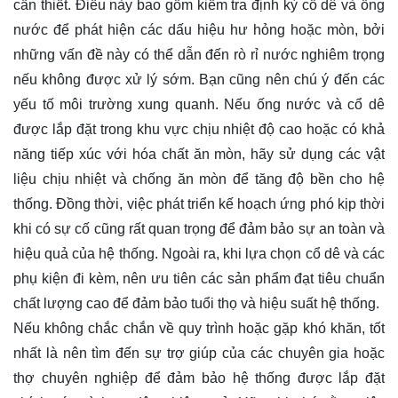
cần thiết. Điều này bao gồm kiểm tra định kỳ cổ dê và ống
nước để phát hiện các dấu hiệu hư hỏng hoặc mòn, bởi
những vấn đề này có thể dẫn đến rò rỉ nước nghiêm trọng
nếu không được xử lý sớm. Bạn cũng nên chú ý đến các
yếu tố môi trường xung quanh. Nếu ống nước và cổ dê
được lắp đặt trong khu vực chịu nhiệt độ cao hoặc có khả
năng tiếp xúc với hóa chất ăn mòn, hãy sử dụng các vật
liệu chịu nhiệt và chống ăn mòn để tăng độ bền cho hệ
thống. Đồng thời, việc phát triển kế hoạch ứng phó kịp thời
khi có sự cố cũng rất quan trọng để đảm bảo sự an toàn và
hiệu quả của hệ thống. Ngoài ra, khi lựa chọn cổ dê và các
phụ kiện đi kèm, nên ưu tiên các sản phẩm đạt tiêu chuẩn
chất lượng cao để đảm bảo tuổi thọ và hiệu suất hệ thống.
Nếu không chắc chắn về quy trình hoặc gặp khó khăn, tốt
nhất là nên tìm đến sự trợ giúp của các chuyên gia hoặc
thợ chuyên nghiệp để đảm bảo hệ thống được lắp đặt