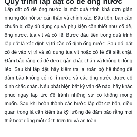
Quy trình lắp đặt cổ dê ống nước
Lắp đặt cổ dê ống nước là một quá trình khá đơn giản
nhưng đòi hỏi sự cẩn thận và chính xác. Đầu tiên, bạn cần
chuẩn bị đầy đủ dụng cụ và phụ kiện cần thiết như cổ dê,
ống nước, tua vít và cờ lê. Bước đầu tiên trong quá trình
lắp đặt là xác định vị trí cần cố định ống nước. Sau đó, đặt
cổ dê vào vị trí và sử dụng tua vít hoặc cờ lê để siết chặt.
Đảm bảo rằng cổ dê được gắn chắc chắn và không bị lỏng
lẻo. Sau khi lắp đặt, hãy kiểm tra lại toàn bộ hệ thống để
đảm bảo không có rò rỉ nước và các ống nước được cố
định chắc chắn. Nếu phát hiện bất kỳ vấn đề nào, hãy khắc
phục ngay lập tức để tránh những sự cố không mong
muốn. Sau khi hoàn thành các bước lắp đặt cơ bản, điều
quan trọng là cần kiểm tra kỹ lưỡng để đảm bảo rằng mọi
thứ hoạt động một cách trơn tru và an toàn.