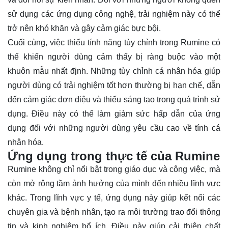
sử dụng các ứng dụng công nghệ, trải nghiệm này có thể
trở nên khó khăn và gây cảm giác bực bội.
Cuối cùng, việc thiếu tính năng tùy chỉnh trong Rumine có
thể khiến người dùng cảm thấy bị ràng buộc vào một
khuôn mẫu nhất định. Những tùy chỉnh cá nhân hóa giúp
người dùng có trải nghiệm tốt hơn thường bị hạn chế, dẫn
đến cảm giác đơn điệu và thiếu sáng tạo trong quá trình sử
dụng. Điều này có thể làm giảm sức hấp dẫn của ứng
dụng đối với những người dùng yêu cầu cao về tính cá
nhân hóa.
Ứng dụng trong thực tế của Rumine
Rumine không chỉ nổi bật trong giáo dục và công việc, mà
còn mở rộng tầm ảnh hưởng của mình đến nhiều lĩnh vực
khác. Trong lĩnh vực y tế, ứng dụng này giúp kết nối các
chuyên gia và bệnh nhân, tạo ra môi trường trao đổi thông
tin và kinh nghiệm bổ ích. Điều này giúp cải thiện chất