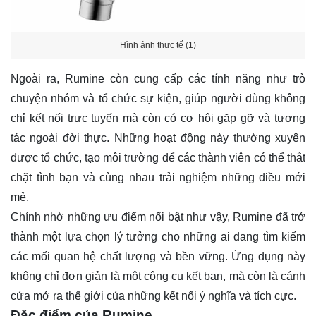
Hình ảnh thực tế (1)
Ngoài ra, Rumine còn cung cấp các tính năng như trò
chuyện nhóm và tổ chức sự kiện, giúp người dùng không
chỉ kết nối trực tuyến mà còn có cơ hội gặp gỡ và tương
tác ngoài đời thực. Những hoạt động này thường xuyên
được tổ chức, tạo môi trường để các thành viên có thể thắt
chặt tình bạn và cùng nhau trải nghiệm những điều mới
mẻ.
Chính nhờ những ưu điểm nổi bật như vậy, Rumine đã trở
thành một lựa chọn lý tưởng cho những ai đang tìm kiếm
các mối quan hệ chất lượng và bền vững. Ứng dụng này
không chỉ đơn giản là một công cụ kết bạn, mà còn là cánh
cửa mở ra thế giới của những kết nối ý nghĩa và tích cực.
Đặc điểm của Rumine