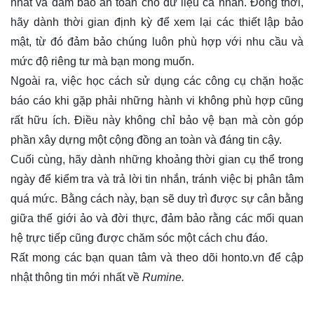
nhất và đảm bảo an toàn cho dữ liệu cá nhân. Đồng thời,
hãy dành thời gian định kỳ để xem lại các thiết lập bảo
mật, từ đó đảm bảo chúng luôn phù hợp với nhu cầu và
mức độ riêng tư mà bạn mong muốn.
Ngoài ra, việc học cách sử dụng các công cụ chặn hoặc
báo cáo khi gặp phải những hành vi không phù hợp cũng
rất hữu ích. Điều này không chỉ bảo vệ bạn mà còn góp
phần xây dựng một cộng đồng an toàn và đáng tin cậy.
Cuối cùng, hãy dành những khoảng thời gian cụ thể trong
ngày để kiểm tra và trả lời tin nhắn, tránh việc bị phân tâm
quá mức. Bằng cách này, bạn sẽ duy trì được sự cân bằng
giữa thế giới ảo và đời thực, đảm bảo rằng các mối quan
hệ trực tiếp cũng được chăm sóc một cách chu đáo.
Rất mong các bạn quan tâm và theo dõi
honto.vn
để cập
nhật thông tin mới nhất về
Rumine.