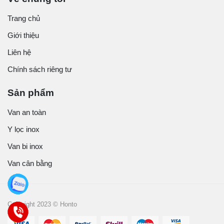
Trang chủ
Giới thiệu
Liên hệ
Chính sách riêng tư
Sản phẩm
Van an toàn
Y lọc inox
Van bi inox
Van cân bằng
Copyright 2023 © Honto