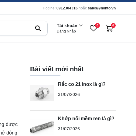
Hotline:
0912304316
hoặc
sales@honto.vn
Tài khoản
0
0
Đăng Nhập
Bài viết mới nhất
Rắc co 21 inox là gì?
31/07/2026
Khớp nối mềm ren là gì?
ờng được
31/07/2026
 mở dòng