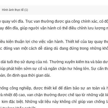
Hình ảnh thực tế (1)
ay quay với đĩa. Trục van thường được gia công chính xác, có đ
ay đến đĩa, giúp người vận hành có thể điều chỉnh lưu lượng 
ều kiện thuận lợi cho việc vận hành. Thiết kế của tay quay th
ặc đóng van một cách dễ dàng dù đang đứng trong những kh
 dài tuổi thọ sử dụng của nó. Thường xuyên kiểm tra và bảo d
 giúp phát hiện sớm sự cố và ngăn chặn hư hỏng lớn. Sự cẩn th
àn, ổn định qua thời gian dài.
 thống công nghiệp, được thiết kế để đảm bảo sự an toàn và 
và nhiệt độ cao, van chặn thường được chế tạo từ những vật li
 kim đặc biệt. Những vật liệu này không chỉ giúp van chống l