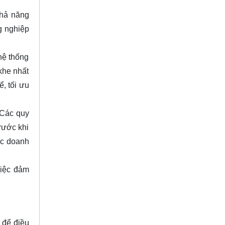
khả năng
g nghiệp
hệ thống
khe nhất
, tối ưu
 Các quy
rước khi
ác doanh
việc đảm
 để điều