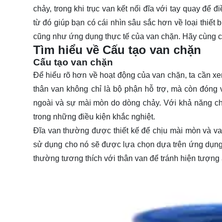
chảy, trong khi trục van kết nối đĩa với tay quay để đi
từ đó giúp bạn có cái nhìn sâu sắc hơn về loại thiết
cũng như ứng dụng thực tế của van chặn. Hãy cùng c
Tìm hiểu về Cấu tạo van chặn
Cấu tạo van chặn
Để hiểu rõ hơn về hoạt động của
van chặn
, ta cần x
thân van không chỉ là bộ phận hỗ trợ, mà còn đóng v
ngoài và sự mài mòn do dòng chảy. Với khả năng ch
trong những điều kiện khắc nghiệt.
Cấu tạo van chặnC
Đĩa van thường được thiết kế để chịu mài mòn và va 
sử dụng cho nó sẽ được lựa chọn dựa trên ứng dụng c
thường tương thích với thân van để tránh hiện tượng