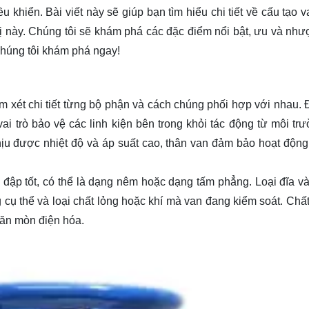
ều khiển. Bài viết này sẽ giúp bạn tìm hiểu chi tiết về cấu tạo 
 bị này. Chúng tôi sẽ khám phá các đặc điểm nổi bật, ưu và như
húng tôi khám phá ngay!
em xét chi tiết từng bộ phận và cách chúng phối hợp với nhau. 
ai trò bảo vệ các linh kiện bên trong khỏi tác động từ môi tr
ịu được nhiệt độ và áp suất cao, thân van đảm bảo hoạt động
ấu tạo van chặnCấu tạo van chặn
đập tốt, có thể là dạng nêm hoặc dạng tấm phẳng. Loại đĩa và 
ụ thể và loại chất lỏng hoặc khí mà van đang kiểm soát. Chất 
 ăn mòn điện hóa.