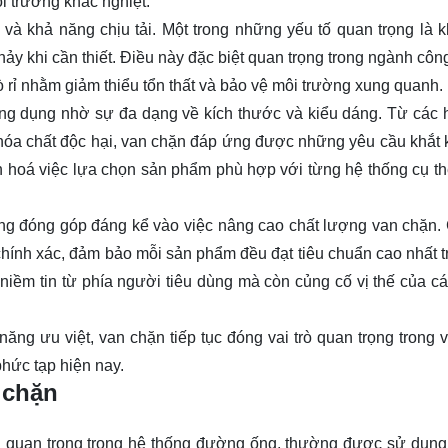
i trường khắc nghiệt.
và khả năng chịu tải. Một trong những yếu tố quan trọng là 
y khi cần thiết. Điều này đặc biệt quan trọng trong ngành côn
ò rỉ nhằm giảm thiểu tổn thất và bảo vệ môi trường xung quanh.
 ứng dụng nhờ sự đa dạng về kích thước và kiểu dáng. Từ các 
óa chất độc hại, van chặn đáp ứng được những yêu cầu khắt 
 hoá việc lựa chọn sản phẩm phù hợp với từng hệ thống cụ thể
ũng đóng góp đáng kể vào việc nâng cao chất lượng van chặn.
chính xác, đảm bảo mỗi sản phẩm đều đạt tiêu chuẩn cao nhất t
 niềm tin từ phía người tiêu dùng mà còn củng cố vị thế của c
ng ưu việt, van chặn tiếp tục đóng vai trò quan trọng trong 
phức tạp hiện nay.
 chặn
ần quan trọng trong hệ thống đường ống, thường được sử dụng