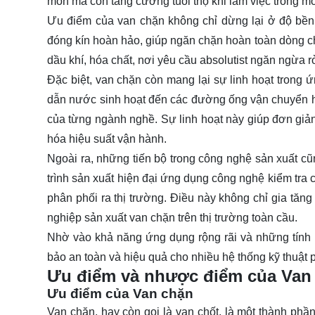
mòn mà còn tăng cường tuổi thọ khi làm việc trong mô
Ưu điểm của van chặn không chỉ dừng lại ở độ bền 
đóng kín hoàn hảo, giúp ngăn chặn hoàn toàn dòng chả
dầu khí, hóa chất, nơi yêu cầu absolutist ngăn ngừa r
Đặc biệt, van chặn còn mang lại sự linh hoạt trong
dẫn nước sinh hoạt đến các đường ống vận chuyển h
của từng ngành nghề. Sự linh hoạt này giúp đơn giản
hóa hiệu suất vận hành.
Ngoài ra, những tiến bộ trong công nghệ sản xuất c
trình sản xuất hiện đại ứng dụng công nghệ kiểm tra 
phân phối ra thị trường. Điều này không chỉ gia tăng
nghiệp sản xuất van chặn trên thị trường toàn cầu.
Nhờ vào khả năng ứng dụng rộng rãi và những tính nă
bảo an toàn và hiệu quả cho nhiều hệ thống kỹ thuật 
Ưu điểm và nhược điểm của Van
Ưu điểm của Van chặn
Van chặn, hay còn gọi là van chốt, là một thành ph