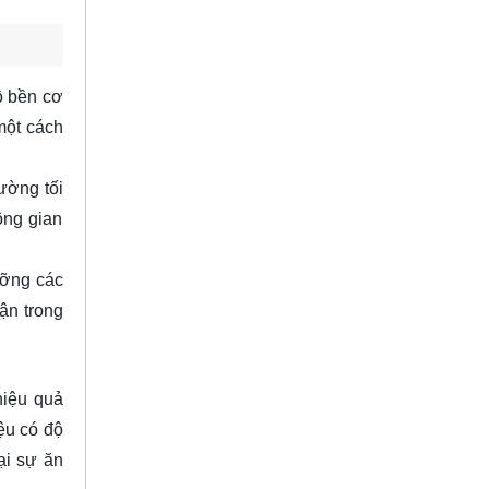
ộ bền cơ
một cách
ường tối
ông gian
ưỡng các
ận trong
hiệu quả
ệu có độ
ại sự ăn