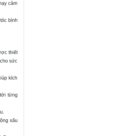
nhạy cảm
tóc bình
ợc thiết
 cho sức
iúp kích
tới từng
ầu.
động xấu