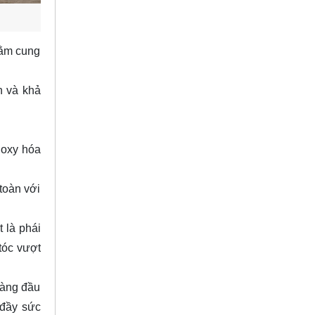
hằm cung
n và khả
 oxy hóa
toàn với
 là phái
tóc vượt
hàng đầu
 đầy sức