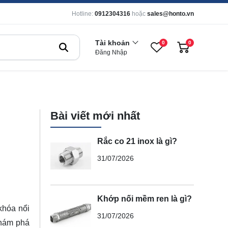
Hotline:
0912304316
hoặc
sales@honto.vn
Tài khoản
0
0
Đăng Nhập
Bài viết mới nhất
Rắc co 21 inox là gì?
31/07/2026
Khớp nối mềm ren là gì?
khóa nổi
31/07/2026
khám phá