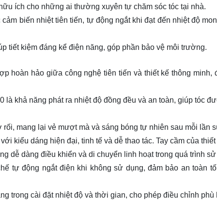
 hữu ích cho những ai thường xuyên tự chăm sóc tóc tại nhà.
ảm biến nhiệt tiên tiến, tự động ngắt khi đạt đến nhiệt độ mo
úp tiết kiệm đáng kể điện năng, góp phần bảo vệ môi trường.
ợp hoàn hảo giữa công nghệ tiên tiến và thiết kế thông minh,
 là khả năng phát ra nhiệt độ đồng đều và an toàn, giúp tóc đ
ơ rối, mang lại vẻ mượt mà và sáng bóng tự nhiên sau mỗi lần 
i kiểu dáng hiện đại, tinh tế và dễ thao tác. Tay cầm của thiế
ng dễ dàng điều khiển và di chuyển linh hoạt trong quá trình s
hế tự động ngắt điện khi không sử dụng, đảm bảo an toàn tố
g trong cài đặt nhiệt độ và thời gian, cho phép điều chỉnh phù