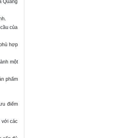
mà Quang
inh.
 cầu của
 phù hợp
hành một
sản phẩm
 ưu điểm
 với các