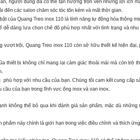
giản, người dùng đã có thể tận hưởng trọn vẹn những lợi ích 
ải đến các salon chăm sóc tóc tốn kém và mất thời gian.
bật của Quang Treo inox 110 là tính năng tự động hóa thông m
ể dễ dàng lựa chọn chế độ phù hợp nhất với tình trạng và nhu
 vượt trội, Quang Treo inox 110 còn sở hữu thiết kế hiện đại,
a thiết bị không chỉ mang lại cảm giác thoải mái mà còn trở t
n.
oại phù hợp với nhu cầu của bạn. Chúng tôi cam kết cung cấp 
 cầu của bạn trong lĩnh vực ống inox và van inox.
ạnh không thể bỏ qua khi đánh giá sản phẩm, mặc dù những
phẩm này chính là giới hạn trong việc điều chỉnh và thích ứng