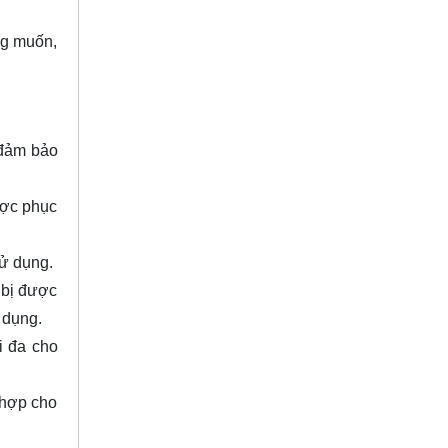
ng muốn,
 đảm bảo
ược phục
sử dụng.
t bị được
ử dụng.
i đa cho
 hợp cho