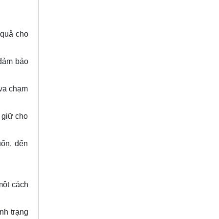
 quả cho
 đảm bảo
 va chạm
 giữ cho
uốn, đến
một cách
nh trạng