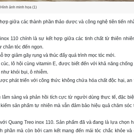
Hình ảnh minh họa (1)
 hợp giữa các thành phần thảo dược và công nghệ tiên tiến n
nox 110 chính là sự kết hợp giữa các tinh chất từ thiên nhiê
ừ chân tóc đến ngọn.
 trợ giảm gãy rụng và thúc đẩy quá trình mọc tóc mới.
cúc, lô hội cùng vitamin E, được biết đến với khả năng chống
 như khói bụi, ô nhiễm.
ợc phát triển với công thức không chứa hóa chất độc hại, an 
âm sàng và phản hồi tích cực từ người dùng thực tế, đặc biệt
ìm kiếm sản phẩm tự nhiên mà vẫn đảm bảo hiệu quả chăm sóc 
y với Quang Treo inox 110. Sản phẩm đã và đang là lựa chọn 
hành phần mà còn bởi cam kết mang đến mái tóc chắc khỏe và