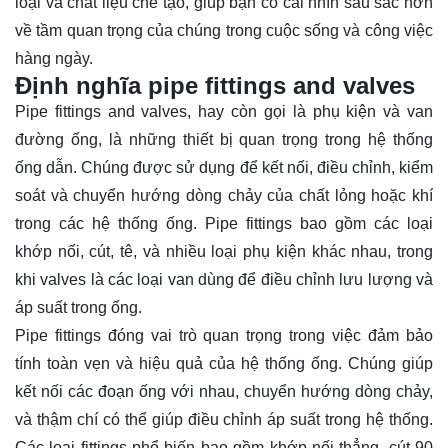
loại và chất liệu chế tạo, giúp bạn có cái nhìn
sâu sắc
hơn
về tầm quan trọng của chúng trong cuộc sống và công việc
hàng ngày.
Định nghĩa pipe fittings and valves
Pipe fittings and valves, hay còn gọi là phụ kiện và van
đường ống, là những thiết bị quan trọng trong hệ thống
ống dẫn. Chúng được sử dụng để kết nối, điều chỉnh, kiểm
soát và chuyển hướng dòng chảy của chất lỏng hoặc khí
trong các hệ thống ống. Pipe fittings bao gồm các loại
khớp nối, cút, tê, và nhiều loại phụ kiện khác nhau, trong
khi valves là các loại van dùng để điều chỉnh lưu lượng và
áp suất trong ống.
Pipe fittings đóng vai trò quan trọng trong việc đảm bảo
tính toàn vẹn và hiệu quả của hệ thống ống. Chúng giúp
kết nối các đoạn ống với nhau, chuyển hướng dòng chảy,
và thậm chí có thể giúp điều chỉnh áp suất trong hệ thống.
Các loại fittings phổ biến bao gồm khớp nối thẳng, cút 90