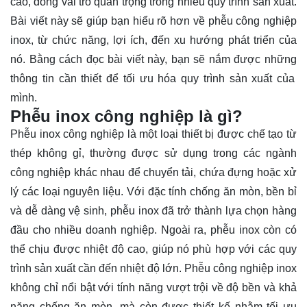
cao, đóng vai trò quan trọng trong nhiều quy trình sản xuất.
Bài viết này sẽ giúp bạn hiểu rõ hơn về phễu công nghiệp
inox, từ chức năng, lợi ích, đến xu hướng phát triển của
nó. Bằng cách đọc bài viết này, bạn sẽ nắm được những
thông tin
cần thiết để tối ưu hóa quy trình sản xuất của
mình.
Phễu inox công nghiệp là gì?
Phễu inox công nghiệp là một loại thiết bị được chế tạo từ
thép không gỉ, thường được sử dụng trong các ngành
công nghiệp khác nhau để chuyển tải, chứa đựng hoặc xử
lý các loại nguyên liệu. Với đặc tính chống ăn mòn, bền bỉ
và dễ dàng vệ sinh, phễu inox đã trở thành lựa chọn hàng
đầu cho nhiều doanh nghiệp. Ngoài ra, phễu inox còn có
thể chịu được nhiệt độ cao, giúp nó phù hợp với các quy
trình sản xuất cần đến nhiệt độ lớn. Phễu công nghiệp inox
không chỉ nổi bật với tính năng vượt trội về độ bền và khả
năng chống ăn mòn, mà còn được thiết kế nhằm tối ưu