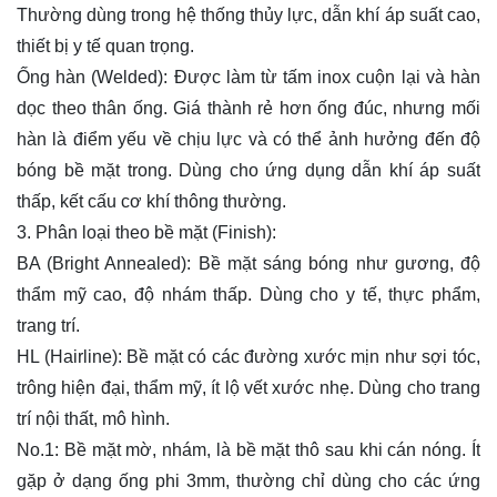
Thường dùng trong hệ thống thủy lực, dẫn khí áp suất cao,
thiết bị y tế quan trọng.
Ống hàn (Welded): Được làm từ tấm inox cuộn lại và hàn
dọc theo thân ống. Giá thành rẻ hơn ống đúc, nhưng mối
hàn là điểm yếu về chịu lực và có thể ảnh hưởng đến độ
bóng bề mặt trong. Dùng cho ứng dụng dẫn khí áp suất
thấp, kết cấu cơ khí thông thường.
3. Phân loại theo bề mặt (Finish):
BA (Bright Annealed): Bề mặt sáng bóng như gương, độ
thẩm mỹ cao, độ nhám thấp. Dùng cho y tế, thực phẩm,
trang trí.
HL (Hairline): Bề mặt có các đường xước mịn như sợi tóc,
trông hiện đại, thẩm mỹ, ít lộ vết xước nhẹ. Dùng cho trang
trí nội thất, mô hình.
No.1: Bề mặt mờ, nhám, là bề mặt thô sau khi cán nóng. Ít
gặp ở dạng ống phi 3mm, thường chỉ dùng cho các ứng