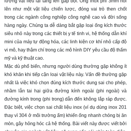
lượng vật liệu lại tăng lên gấp bội. Ống lnox phi 3mm nổi
lên như một vật liệu chiến lược, đóng vai trò then chốt
trong các ngành công nghiệp công nghệ cao và đời sống
hàng ngày. Chúng ta dễ dàng bắt gặp loại ống kích thước
siêu nhỏ này trong các thiết bị y tế tinh vi, hệ thống dẫn khí
mini của máy tự động hóa, các linh kiện cơ khí nhỏ cấp độ
vi mô, hay thậm chí trong các mô hình DIY yêu cầu độ thẩm
mỹ và kỹ thuật cao.
Mặc dù phổ biến, nhưng người dùng thường gặp không ít
khó khăn khi tiếp cận loại vật liệu này. Vấn đề thường gặp
nhất là việc khó chọn đúng kích thước dung sai cho phép,
nhầm lẫn tai hại giữa đường kính ngoài (phi ngoài) và
đường kính trong (phi trong) dẫn đến không lắp ráp được.
Đặc biệt, việc chọn sai chất liệu inox (ví dụ dùng inox 201
thay vì 304 ở môi trường ẩm) khiến ống nhanh chóng bị ăn
mòn, gây hỏng hóc cả hệ thống. Bài viết này được viết bởi