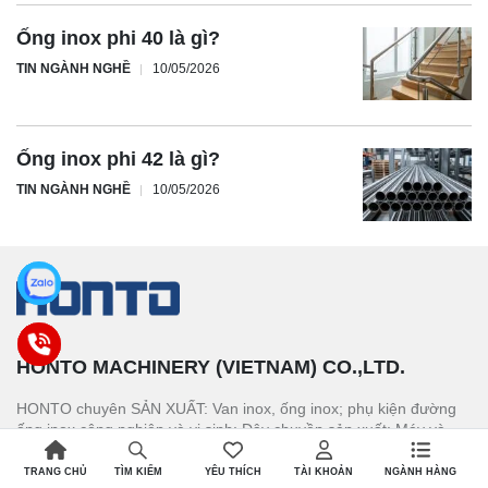
Ống inox phi 40 là gì?
TIN NGÀNH NGHỀ
10/05/2026
Ống inox phi 42 là gì?
TIN NGÀNH NGHỀ
10/05/2026
HONTO MACHINERY (VIETNAM) CO.,LTD.
HONTO chuyên SẢN XUẤT: Van inox, ống inox; phụ kiện đường
ống inox công nghiệp và vi sinh; Dây chuyền sản xuất: Máy và
thiết bị chế biến.
TRANG CHỦ
YÊU THÍCH
TÀI KHOẢN
NGÀNH HÀNG
TÌM KIẾM