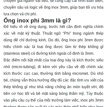
chuyên gia ngành vật liệu, sẽ cung cấp cái nhìn toàn diện,
chuyên sâu và logic về ống inox 3mm, giúp bạn tối ưu hóa
lựa chọn và chi phí.
Ống inox phi 3mm là gì?
Để hiểu rõ về ứng dụng, trước hết cần định nghĩa chính
xác về mặt kỹ thuật. Thuật ngữ “Phi” trong ngành thép
dùng để chỉ đường kính. Do đó,
ống lnox
phi 3mm được
hiểu chính xác là loại ống được làm từ thép không gỉ
(stainless steel) có đường kính ngoài cố định là 3mm.
Đặc điểm nổi bật nhất của loại ống này là kích thước siêu
nhỏ (micro-tubing), đi kèm với yêu cầu về độ chính xác
kích thước cực cao, thường tính bằng micromet. Dù nhỏ
bé, chúng vẫn thừa hưởng đầy đủ các đặc tính ưu việt của
thép không gỉ như khả năng chống ăn mòn tuyệt vời, độ
bền cơ học tốt và bề mặt sáng bóng thẩm mỹ. Tùy thuộc
vào yêu cầu cụ thể của môi trường làm việc, inox phi 3mm
thường được sản xuất từ các mác thép phổ biến như Inox