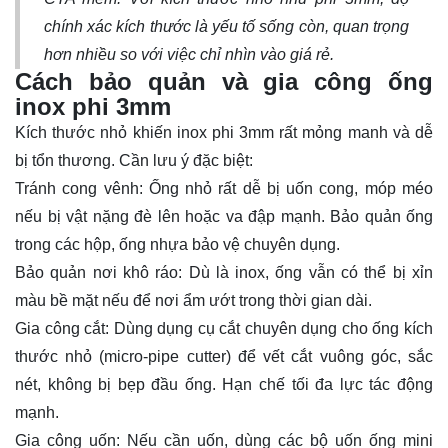
chính xác kích thước là yếu tố sống còn, quan trọng
hơn nhiều so với việc chỉ nhìn vào giá rẻ.
Cách bảo quản và gia công ống
inox phi 3mm
Kích thước nhỏ khiến inox phi 3mm rất mỏng manh và dễ
bị tổn thương. Cần lưu ý đặc biệt:
Tránh cong vênh: Ống nhỏ rất dễ bị uốn cong, móp méo
nếu bị vật nặng đè lên hoặc va đập mạnh. Bảo quản ống
trong các hộp, ống nhựa bảo vệ chuyên dụng.
Bảo quản nơi khô ráo: Dù là inox, ống vẫn có thể bị xỉn
màu bề mặt nếu để nơi ẩm ướt trong thời gian dài.
Gia công cắt: Dùng dụng cụ cắt chuyên dụng cho ống kích
thước nhỏ (micro-pipe cutter) để vết cắt vuông góc, sắc
nét, không bị bẹp đầu ống. Hạn chế tối đa lực tác động
mạnh.
Gia công uốn: Nếu cần uốn, dùng các bộ uốn ống mini