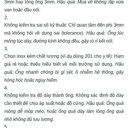
3mm hay lòng ống 3mm.
Hậu quả: Mua về không lắp vừa
van hoặc đầu nối.
Không kiểm tra sai số kỹ thuật: Chỉ quan tâm đến phi 3mm
mà không hỏi về dung sai (tolerance).
Hậu quả: Ống lúc
mỏng lúc dày, đường kính không đều, gây rò rỉ kết nối.
Chọn inox kém chất lượng (ví dụ dùng 201 cho y tế): Ham
giá rẻ hoặc thiếu hiểu biết về môi trường sử dụng.
Hậu
quả: Ống nhanh chóng bị gỉ sét, ô nhiễm hệ thống, gây
hỏng hóc hoặc nguy hiểm.
Không kiểm tra độ dày thành ống: Không xác định độ dày
cần thiết để chịu áp suất hoặc độ cứng.
Hậu quả: Ống quá
mỏng dễ móp méo, hoặc ống quá dày làm lòng ống quá
nhỏ không đủ lưu lượng.