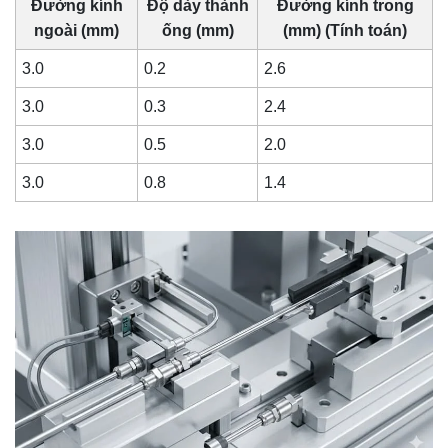
Đường kính
Độ dày thành
Đường kính trong
ngoài (mm)
ống (mm)
(mm) (Tính toán)
3.0
0.2
2.6
3.0
0.3
2.4
3.0
0.5
2.0
3.0
0.8
1.4