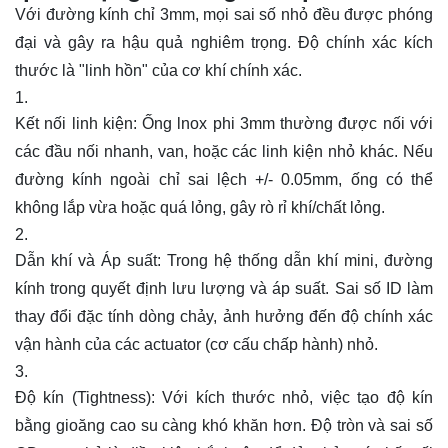
Với đường kính chỉ 3mm, mọi sai số nhỏ đều được phóng
đại và gây ra hậu quả nghiêm trọng. Độ chính xác kích
thước là "linh hồn" của cơ khí chính xác.
Kết nối linh kiện: Ống lnox phi 3mm thường được nối với
các đầu nối nhanh, van, hoặc các linh kiện nhỏ khác. Nếu
đường kính ngoài chỉ sai lệch +/- 0.05mm, ống có thể
không lắp vừa hoặc quá lỏng, gây rò rỉ khí/chất lỏng.
Dẫn khí và Áp suất: Trong hệ thống dẫn khí mini, đường
kính trong quyết định lưu lượng và áp suất. Sai số ID làm
thay đổi đặc tính dòng chảy, ảnh hưởng đến độ chính xác
vận hành của các actuator (cơ cấu chấp hành) nhỏ.
Độ kín (Tightness): Với kích thước nhỏ, việc tạo độ kín
bằng gioăng cao su càng khó khăn hơn. Độ tròn và sai số