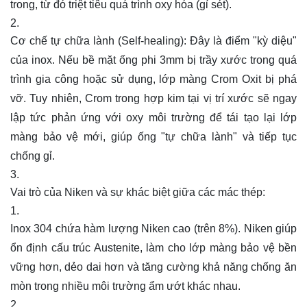
trong, từ đó triệt tiêu quá trình oxy hóa (gỉ sét).
Cơ chế tự chữa lành (Self-healing): Đây là điểm "kỳ diệu"
của inox. Nếu bề mặt ống phi 3mm bị trầy xước trong quá
trình gia công hoặc sử dụng, lớp màng Crom Oxit bị phá
vỡ. Tuy nhiên, Crom trong hợp kim tại vị trí xước sẽ ngay
lập tức phản ứng với oxy môi trường để tái tạo lại lớp
màng bảo vệ mới, giúp ống "tự chữa lành" và tiếp tục
chống gỉ.
Vai trò của Niken và sự khác biệt giữa các mác thép:
Inox 304 chứa hàm lượng Niken cao (trên 8%). Niken giúp
ổn định cấu trúc Austenite, làm cho lớp màng bảo vệ bền
vững hơn, dẻo dai hơn và tăng cường khả năng chống ăn
mòn trong nhiều môi trường ẩm ướt khác nhau.