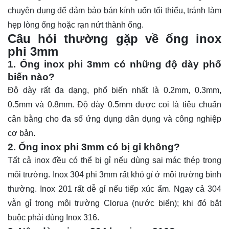
chuyên dụng để đảm bảo bán kính uốn tối thiểu, tránh làm
hẹp lòng ống hoặc rạn nứt thành ống.
Câu hỏi thường gặp về ống inox
phi 3mm
1. Ống inox phi 3mm có những độ dày phổ
biến nào?
Độ dày rất đa dạng, phổ biến nhất là 0.2mm, 0.3mm,
0.5mm và 0.8mm. Độ dày 0.5mm được coi là tiêu chuẩn
cân bằng cho đa số ứng dụng dân dụng và công nghiệp
cơ bản.
2. Ống inox phi 3mm có bị gỉ không?
Tất cả inox đều có thể bị gỉ nếu dùng sai mác thép trong
môi trường. Inox 304 phi 3mm rất khó gỉ ở môi trường bình
thường. Inox 201 rất dễ gỉ nếu tiếp xúc ẩm. Ngay cả 304
vẫn gỉ trong môi trường Clorua (nước biển); khi đó bắt
buộc phải dùng Inox 316.