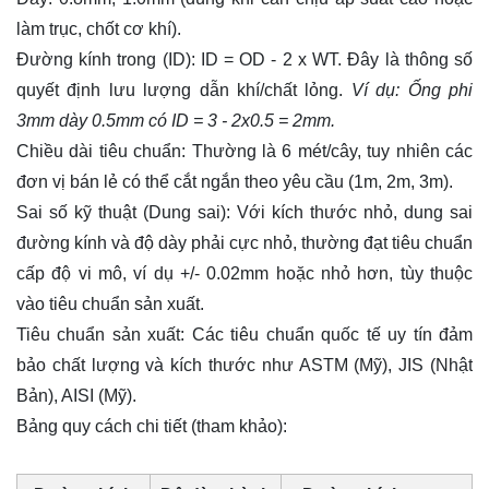
làm trục, chốt cơ khí).
Đường kính trong (ID): ID = OD - 2 x WT. Đây là thông số
quyết định lưu lượng dẫn khí/chất lỏng.
Ví dụ: Ống phi
3mm dày 0.5mm có ID = 3 - 2x0.5 = 2mm.
Chiều dài tiêu chuẩn: Thường là 6 mét/cây, tuy nhiên các
đơn vị bán lẻ có thể cắt ngắn theo yêu cầu (1m, 2m, 3m).
Sai số kỹ thuật (Dung sai): Với kích thước nhỏ, dung sai
đường kính và độ dày phải cực nhỏ, thường đạt tiêu chuẩn
cấp độ vi mô, ví dụ +/- 0.02mm hoặc nhỏ hơn, tùy thuộc
vào tiêu chuẩn sản xuất.
Tiêu chuẩn sản xuất: Các tiêu chuẩn quốc tế uy tín đảm
bảo chất lượng và kích thước như ASTM (Mỹ),
JIS
(Nhật
Bản), AISI (Mỹ).
Bảng quy cách chi tiết (tham khảo):