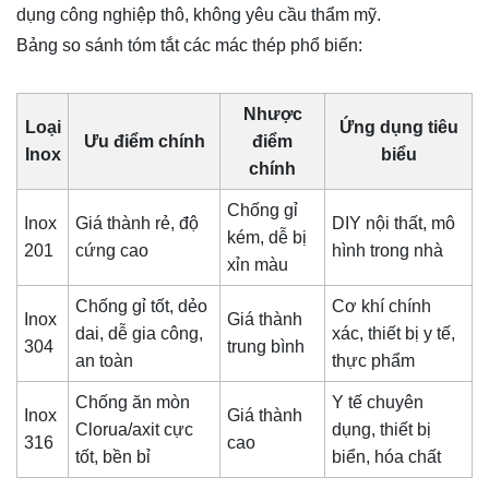
dụng công nghiệp thô, không yêu cầu thẩm mỹ.
Bảng so sánh tóm tắt các mác thép phổ biến:
Nhược
Loại
Ứng dụng tiêu
Ưu điểm chính
điểm
Inox
biểu
chính
Chống gỉ
Inox
Giá thành rẻ, độ
DIY nội thất, mô
kém, dễ bị
201
cứng cao
hình trong nhà
xỉn màu
Chống gỉ tốt, dẻo
Cơ khí chính
Inox
Giá thành
dai, dễ gia công,
xác, thiết bị y tế,
304
trung bình
an toàn
thực phẩm
Chống ăn mòn
Y tế chuyên
Inox
Giá thành
Clorua/axit cực
dụng, thiết bị
316
cao
tốt, bền bỉ
biển, hóa chất