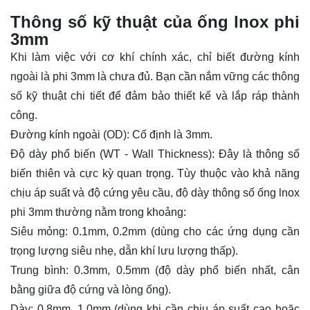
Thông số kỹ thuật của ống lnox phi
3mm
Khi làm việc với cơ khí chính xác, chỉ biết đường kính
ngoài là phi 3mm là chưa đủ. Bạn cần nắm vững các thông
số kỹ thuật chi tiết để đảm bảo thiết kế và lắp ráp thành
công.
Đường kính ngoài (OD): Cố định là 3mm.
Độ dày phổ biến (WT - Wall Thickness): Đây là thông số
biến thiên và cực kỳ quan trọng. Tùy thuộc vào khả năng
chịu áp suất và độ cứng yêu cầu, độ dày thông số ống lnox
phi 3mm thường nằm trong khoảng:
Siêu mỏng: 0.1mm, 0.2mm (dùng cho các ứng dụng cần
trọng lượng siêu nhẹ, dẫn khí lưu lượng thấp).
Trung bình: 0.3mm, 0.5mm (độ dày phổ biến nhất, cân
bằng giữa độ cứng và lòng ống).
Dày: 0.8mm, 1.0mm (dùng khi cần chịu áp suất cao hoặc