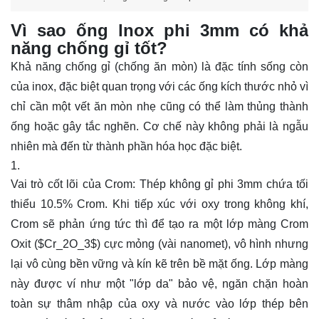
Vì sao ống lnox phi 3mm có khả
năng chống gỉ tốt?
Khả năng chống gỉ (chống ăn mòn) là đặc tính sống còn
của inox, đặc biệt quan trọng với các ống kích thước nhỏ vì
chỉ cần một vết ăn mòn nhẹ cũng có thể làm thủng thành
ống hoặc gây tắc nghẽn. Cơ chế này không phải là ngẫu
nhiên mà đến từ thành phần hóa học đặc biệt.
Vai trò cốt lõi của Crom: Thép không gỉ phi 3mm chứa tối
thiểu 10.5% Crom. Khi tiếp xúc với oxy trong không khí,
Crom sẽ phản ứng tức thì để tạo ra một lớp màng Crom
Oxit (
$Cr_2O_3$
) cực mỏng (vài nanomet), vô hình nhưng
lại vô cùng bền vững và kín kẽ trên bề mặt ống. Lớp màng
này được ví như một "lớp da" bảo vệ, ngăn chặn hoàn
toàn sự thâm nhập của oxy và nước vào lớp thép bên