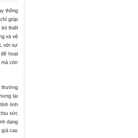
ày thông
chỉ giúp
rò thiết
ng và vệ
, với sự
 để hoạt
í mà còn
C thường
hưng lại
ính linh
chịu sức
ình dạng
 giá cao