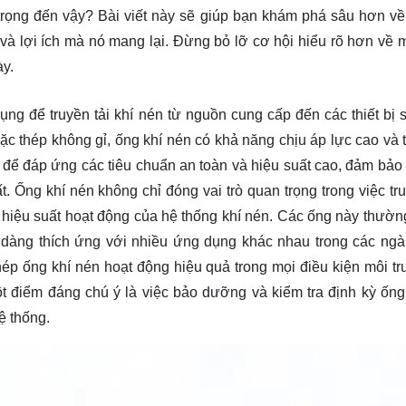
n trọng đến vậy? Bài viết này sẽ giúp bạn khám phá sâu hơn về
và lợi ích mà nó mang lại. Đừng bỏ lỡ cơ hội hiểu rõ hơn về m
ày.
ng để truyền tải khí nén từ nguồn cung cấp đến các thiết bị 
ặc thép không gỉ, ống khí nén có khả năng chịu áp lực cao và 
để đáp ứng các tiêu chuẩn an toàn và hiệu suất cao, đảm bảo 
t. Ống khí nén không chỉ đóng vai trò quan trọng trong việc tr
a hiệu suất hoạt động của hệ thống khí nén. Các ống này thườn
dễ dàng thích ứng với nhiều ứng dụng khác nhau trong các ng
hép ống khí nén hoạt động hiệu quả trong mọi điều kiện môi tr
t điểm đáng chú ý là việc bảo dưỡng và kiểm tra định kỳ ống
hệ thống.