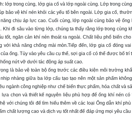
: lớp trong cùng, lớp gia cố và lớp ngoài cùng. Lớp trong cùn
úp bảo vệ khí nén khỏi các yếu tố bên ngoài. Lớp gia cố, thườn
 năng chịu áp lực cao. Cuối cùng, lớp ngoài cùng bảo vệ ống 
 Khi đi sâu vào từng lớp, chúng ta thấy rằng lớp trong cùng k
 tốt, ngăn cản khí nén thoát ra ngoài. Chất liệu phổ biến cho
g với khả năng chống mài mòn.Tiếp đến, lớp gia cố đóng vai 
 của ống. Tùy vào yêu cầu cụ thể, sợi gia cố có thể được bố trí
hống nứt vỡ dưới tác động áp suất cao.
ng là bảo vệ toàn bộ ống trước các điều kiện môi trường khắ
 nhịp nhàng giữa ba lớp cấu tạo tạo nên một sản phẩm không 
hiều ngành công nghiệp như chế biến thực phẩm, hóa chất và sả
 lựa chọn và thiết kế nguyên liệu phù hợp để ống khí nén có 
 hệ
với chúng tôi để tìm hiểu thêm về các loại Ống dẫn khí phù
ẩm chất lượng cao và dịch vụ tốt nhất để đáp ứng mọi yêu cầu