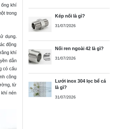
 ống khí
ột trong
Kép nối là gì?
31/07/2026
sử dụng.
tác động
Nối ren ngoài 42 là gì?
rằng khí
31/07/2026
uyền dẫn
g có cấu
ành công
Lưới inox 304 lọc bể cá
ường, từ
là gì?
 khí nén
31/07/2026