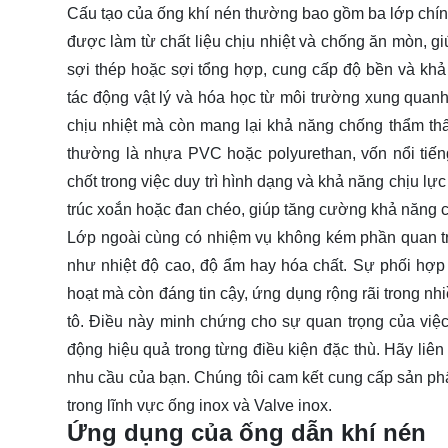
Cấu tạo của ống khí nén thường bao gồm ba lớp chính
được làm từ chất liệu chịu nhiệt và chống ăn mòn, gi
sợi thép hoặc sợi tổng hợp, cung cấp độ bền và khả
tác động vật lý và hóa học từ môi trường xung quanh.
chịu nhiệt mà còn mang lại khả năng chống thẩm thấu
thường là nhựa PVC hoặc polyurethan, vốn nổi tiến
chốt trong việc duy trì hình dạng và khả năng chịu lực
trúc xoắn hoặc đan chéo, giúp tăng cường khả năng c
Lớp ngoài cùng có nhiệm vụ không kém phần quan trọ
như nhiệt độ cao, độ ẩm hay hóa chất. Sự phối hợp
hoạt mà còn đáng tin cậy, ứng dụng rộng rãi trong n
tô. Điều này minh chứng cho sự quan trọng của việc
động hiệu quả trong từng điều kiện đặc thù. Hãy
liên
nhu cầu của bạn. Chúng tôi cam kết cung cấp sản ph
trong lĩnh vực ống inox và Valve inox.
Ứng dụng của ống dẫn khí nén