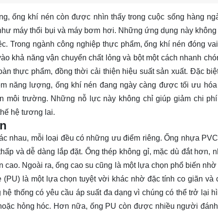
ng, ống khí nén còn được nhìn thấy trong cuộc sống hàng ng
 như máy thổi bụi và máy bơm hơi. Những ứng dụng này không 
ệc. Trong ngành công nghiệp thực phẩm, ống khí nén đóng vai t
vào khả năng vận chuyển chất lỏng và bột một cách nhanh chó
àn thực phẩm, đồng thời cải thiện hiệu suất sản xuất. Đặc biệt
kiệm năng lượng, ống khí nén đang ngày càng được tối ưu hóa
n môi trường. Những nỗ lực này không chỉ giúp giảm chi ph
hế hệ tương lai.
ến
 khác nhau, mỗi loại đều có những ưu điểm riêng. Ống nhựa PV
hấp và dễ dàng lắp đặt. Ống thép không gỉ, mặc dù đắt hơn, n
 cao. Ngoài ra, ống cao su cũng là một lựa chọn phổ biến nhờ t
 (PU) là một lựa chọn tuyệt vời khác nhờ đặc tính co giãn và 
ệ thống có yêu cầu áp suất đa dạng vì chúng có thể trở lại h
ỡ hoặc hỏng hóc. Hơn nữa, ống PU còn được nhiều người đánh