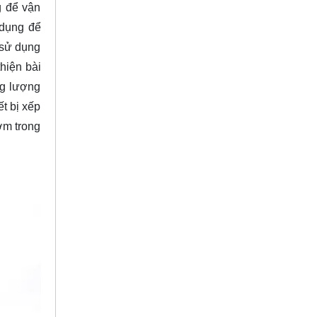
g để vận
 dụng để
 sử dụng
thiện bài
ng lượng
t bị xếp
ơm trong