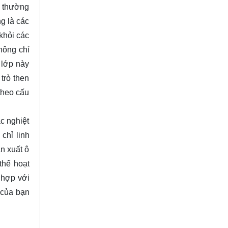
g thường
g là các
khỏi các
hông chỉ
 lớp này
trò then
 theo cấu
c nghiệt
chỉ linh
n xuất ô
thể hoạt
 hợp với
 của bạn