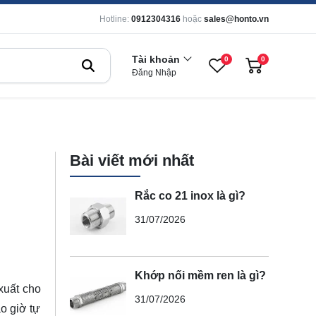
Hotline:
0912304316
hoặc
sales@honto.vn
Tài khoản
0
0
Đăng Nhập
Bài viết mới nhất
Rắc co 21 inox là gì?
31/07/2026
Khớp nối mềm ren là gì?
xuất cho
31/07/2026
o giờ tự