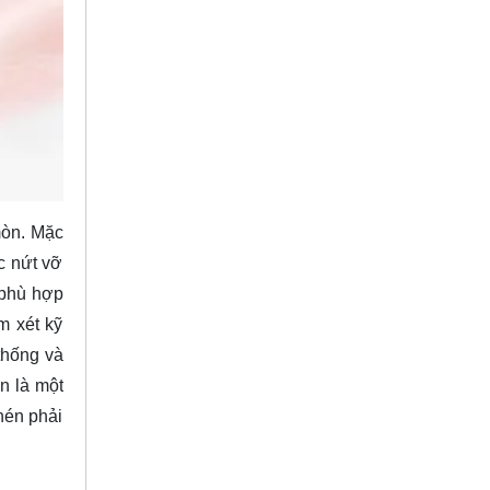
mòn. Mặc
c nứt vỡ
n phù hợp
m xét kỹ
thống và
n là một
nén phải