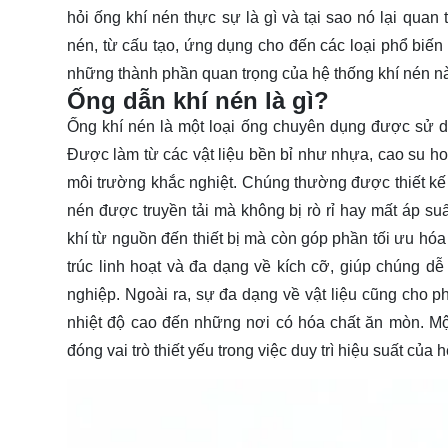
hỏi ống khí nén thực sự là gì và tại sao nó lại qua
nén, từ cấu tạo, ứng dụng cho đến các loại phổ biến 
những thành phần quan trọng của hệ thống khí nén n
Ống dẫn khí nén là gì?
Ống khí nén
là một loại ống chuyên dụng được sử dụ
Được làm từ các vật liệu bền bỉ như nhựa, cao su ho
môi trường khắc nghiệt. Chúng thường được thiết kế 
nén được truyền tải mà không bị rò rỉ hay mất áp suấ
khí từ nguồn đến thiết bị mà còn góp phần tối ưu hó
trúc linh hoạt và đa dạng về kích cỡ, giúp chúng 
nghiệp. Ngoài ra, sự đa dạng về vật liệu cũng cho p
nhiệt độ cao đến những nơi có hóa chất ăn mòn. Mộ
đóng vai trò thiết yếu trong việc duy trì hiệu suất của 