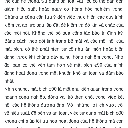
thể của hệ thống. Sử dụng sai loại vật liệu có thể dẫn đến
giảm hiệu suất hoặc nguy cơ hỏng hóc nghiêm trọng.
Chúng ta cũng cần lưu ý đến việc thực hiện các quy trình
kiểm tra áp lực sau lắp đặt để kiểm tra độ kín và chắc của
các mối nối. Không thể bỏ qua công tác bảo trì định kỳ.
Bằng cách theo dõi tình trạng bề mặt và các mối nối của
mặt bích, có thể phát hiện sự cố như ăn mòn hoặc biến
dạng trước khi chúng gây ra hư hỏng nghiêm trọng. Nhờ
đó, bạn có thể yên tâm hơn về mặt bích φ90 của mình
đang hoạt động trong một khuôn khổ an toàn và đảm bảo
nhất.
Nhìn chung, mặt bích φ90 là một phụ kiện quan trọng trong
ngành công nghiệp, đóng vai trò then chốt trong việc kết
nối các hệ thống đường ống. Với những lợi ích vượt trội
về hiệu suất, độ bền và an toàn, việc sử dụng mặt bích φ90
không chỉ giúp tối ưu hóa hoạt động của hệ thống mà còn