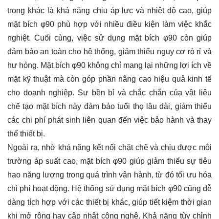
trọng khác là khả năng chịu áp lực và nhiệt độ cao, giúp
mặt bích φ90 phù hợp với nhiều điều kiện làm việc khắc
nghiệt. Cuối cùng, việc sử dụng mặt bích φ90 còn giúp
đảm bảo an toàn cho hệ thống, giảm thiểu nguy cơ rò rỉ và
hư hỏng. Mặt bích φ90 không chỉ mang lại những lợi ích về
mặt kỹ thuật mà còn góp phần nâng cao hiệu quả kinh tế
cho doanh nghiệp. Sự bền bỉ và chắc chắn của vật liệu
chế tạo mặt bích này đảm bảo tuổi thọ lâu dài, giảm thiểu
các chi phí phát sinh liên quan đến việc bảo hành và thay
thế thiết bị.
Ngoài ra, nhờ khả năng kết nối chặt chẽ và chịu được môi
trường áp suất cao, mặt bích φ90 giúp giảm thiểu sự tiêu
hao năng lượng trong quá trình vận hành, từ đó tối ưu hóa
chi phí hoạt động. Hệ thống sử dụng mặt bích φ90 cũng dễ
dàng tích hợp với các thiết bị khác, giúp tiết kiệm thời gian
khi mở rộng hay cập nhật công nghệ. Khả năng tùy chỉnh