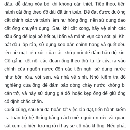
dấu, dễ dàng xóa bỏ khi không cần thiết. Tiếp theo, tiến
hành cắt ống theo độ dài đã tính toán. Để đạt được đường
cắt chính xác và tránh làm hư hỏng ống, nên sử dụng dao
cắt ống chuyên dụng. Sau khi cắt xong, hãy vệ sinh các
đầu ống để loại bỏ hết bụi bẩn và mảnh vụn còn sót lại. Khi
bắt đầu lắp ráp, sử dụng keo dán chính hãng và quét đều
lên bề mặt tiếp xúc của các khớp nối để đảm bảo độ kín.
Cố gắng kết nối các đoạn ống theo thứ tự từ cửa ra vào
chính của nguồn nước đến các tiện nghi sử dụng nước
như bồn rửa, vòi sen, và nhà vệ sinh. Nhớ kiểm tra độ
nghiêng của ống để đảm bảo dòng chảy nước không bị
cản trở, và hãy sử dụng giá đỡ hoặc kẹp ống để giữ ống
cố định chắc chắn.
Cuối cùng, sau khi đã hoàn tất việc lắp đặt, tiến hành kiểm
tra toàn bộ hệ thống bằng cách mở nguồn nước và quan
sát xem có hiện tượng rò rỉ hay sự cố nào không. Nếu phát